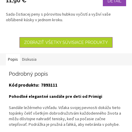
11,90 €
DETAIL
Sada čistiacej peny s pórovitou hubkou vyčistí a vyživí vaše
obľúbené kúsky v jednom kroku.
ZOBRAZIŤ VŠETKY SÚVISIACE PRODUKTY
Popis
Diskusia
Podrobný popis
Kód produktu: 7893111
Pohodlné elegantné sandále pre deti od Primigi
Sandále ležérneho vzhľadu. Vďaka svojej pevnosti dokážu tieto
topánky čeliť všetkým dobrodružstvám každodenného života a
môžu dôstojne nahradiť tenisky, keď sa počasie začne
otepľovať. Podrážka je pružná a ľahká, aby nebránila v pohybe.