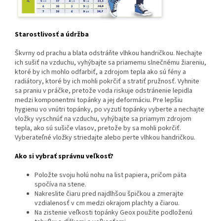
Starostlivosť a údržba
Škvrny od prachu a blata odstráňte vlhkou handričkou. Nechajte
ich sušiť na vzduchu, vyhýbajte sa priamemu slnečnému žiareniu,
ktoré by ich mohlo odfarbiť, a zdrojom tepla ako sú fény a
radiátory, ktoré by ich mohli pokrčiť a stratiť pružnosť. Vyhnite
sa praniu v práčke, pretože voda riskuje odstránenie lepidla
medzi komponentmi topánky a jej deformáciu. Pre lepšiu
hygienu vo vnútri topánky, po vyzutí topánky vyberte a nechajte
vložky vyschnúť na vzduchu, vyhýbajte sa priamym zdrojom
tepla, ako sú sušiče vlasov, pretože by sa mohli pokrčiť.
Vyberateľné vložky striedajte alebo perte vlhkou handričkou.
Ako si vybrať správnu veľkosť?
Položte svoju holú nohu na list papiera, pričom päta
spočíva na stene.
Nakreslite čiaru pred najdlhšou špičkou a zmerajte
vzdialenosť v cm medzi okrajom plachty a čiarou.
Na zistenie veľkosti topánky Geox použite podloženú