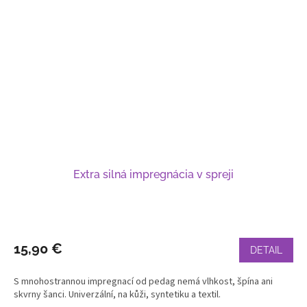
Extra silná impregnácia v spreji
15,90 €
DETAIL
S mnohostrannou impregnací od pedag nemá vlhkost, špína ani
skvrny šanci. Univerzální, na kůži, syntetiku a textil.