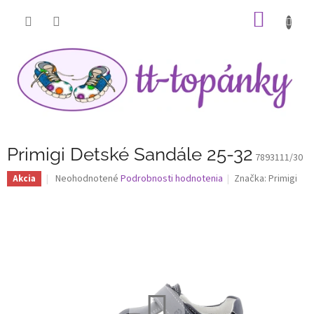
Prejsť
NÁKU
na
obsah
KOŠÍK
Primigi Detské Sandále 25-32
7893111/30
Priemerné
Neohodnotené
Podrobnosti hodnotenia
Značka:
Primigi
Akcia
hodnotenie
produktu
je
0,0
z
5
hviezdičiek.