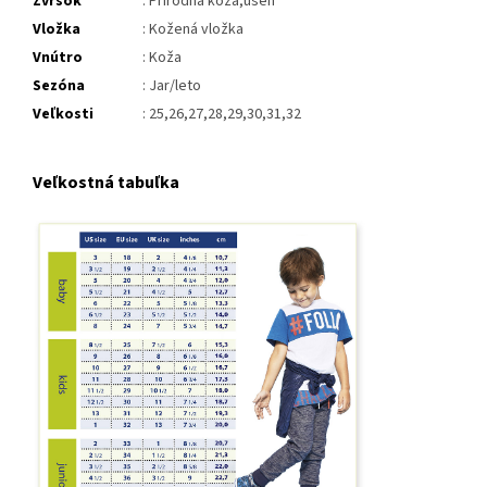
Zvršok
: Prírodná koža,useň
Vložka
: Kožená vložka
Vnútro
: Koža
Sezóna
: Jar/leto
Veľkosti
: 25,26,27,28,29,30,31,32
Veľkostná tabuľka