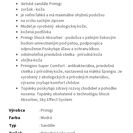
detské sandále Primigi
zvršok - koža
je veľmi ľahká a má maximálne ohybnú podošvu
na vrchu suchým zipsom
Model je vyrobený ekologickej kože,
kožená podšívka
Primigi Shock Absorber - podošva s pätným šokovým
bodom umiestneným pod pätou, podporujúca
odpruženie.Poskytuje úľavu a ochranu kĺbov.
odnímateľná priedušná stielka - prírodná koža
vložka-koža
Primigino Super Comfort - antibakteriálna, priedušná
stielka z prírodnej kože, nastavená na mäkkú špongiu. Je
vyrobený z ekologických a prírodných materiálov,
výrazne zvyšuje komfort chôdze.
Topánky poskytujú zdravý rozvoj chodidiel a pohodlie
nosenia. Topánky obohatené o technológiu Shock
Absorber, Sky Effect System
Výrobca
: Primigi
Farba
: Modrá
Typ
: Sandále