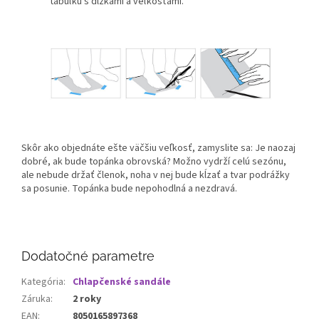
tabuľku s dĺžkami a veľkosťami.
Skôr ako objednáte ešte väčšiu veľkosť, zamyslite sa: Je naozaj
dobré, ak bude topánka obrovská? Možno vydrží celú sezónu,
ale nebude držať členok, noha v nej bude kĺzať a tvar podrážky
sa posunie. Topánka bude nepohodlná a nezdravá.
Dodatočné parametre
Kategória
:
Chlapčenské sandále
Záruka
:
2 roky
EAN
:
8050165897368