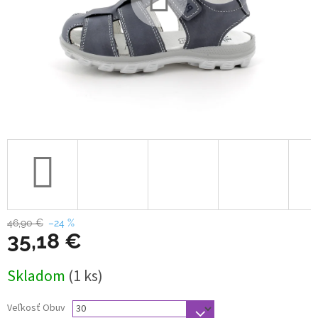
46,90 €
–24 %
35,18 €
Jednotková
Skladom
(1 ks)
cena:
Veľkosť Obuv