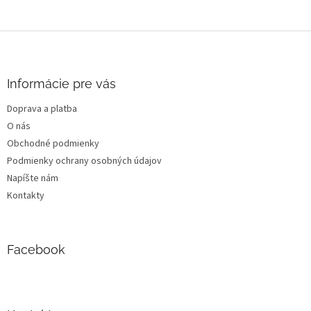
Z
á
p
ä
Informácie pre vás
t
Doprava a platba
i
O nás
e
Obchodné podmienky
Podmienky ochrany osobných údajov
Napíšte nám
Kontakty
Facebook