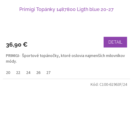
Primigi Topánky 1487800 Ligth blue 20-27
DETAIL
36,90 €
PRIMIGI- Športové topánočky, ktoré oslovia najmenších milovníkov
módy.
20
22
24
26
27
Kód:
C100-61963F/24