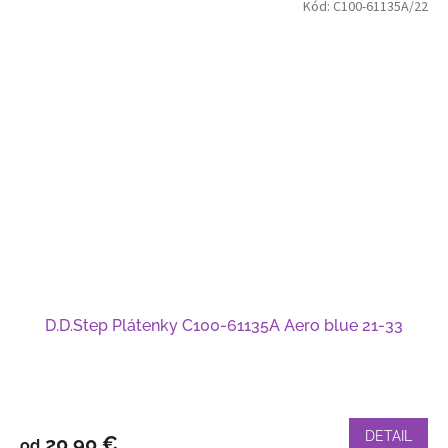
Kód:
C100-61135A/22
D.D.Step Plátenky C100-61135A Aero blue 21-33
DETAIL
20,90 €
od