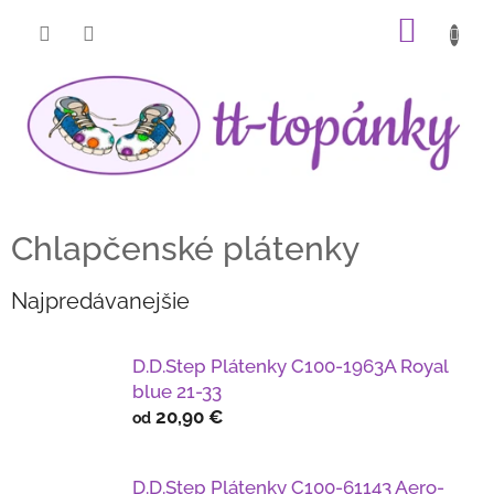
Prejsť
NÁKU
na
obsah
KOŠÍK
Chlapčenské plátenky
Najpredávanejšie
D.D.Step Plátenky C100-1963A Royal
blue 21-33
20,90 €
od
D.D.Step Plátenky C100-61143 Aero-