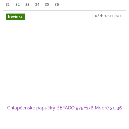
31
32
33
34
35
36
Kód:
975Y176/31
Novinka
Chlapčenské papučky BEFADO 975Y176 Modré 31-36