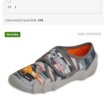
39
2
Zobrazených položiek:
104
V
Kód:
273Y332/32
Novinka
ý
p
i
s
p
r
o
d
u
k
t
o
v