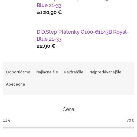
Blue 21-33
20,90 €
od
D.D.Step Plátenky C100-61143B Royal-
Blue 21-33
22,90 €
R
a
Odporúčame
Najlacnejšie
Najdrahšie
Najpredávanejšie
d
e
Abecedne
n
i
e
Cena
p
r
11
€
70
€
o
d