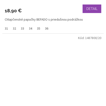
DETAIL
18,90 €
Chlapčenské papučky BEFADO s priedušnou podrážkou
31
32
33
34
35
36
Kód:
1487800/20