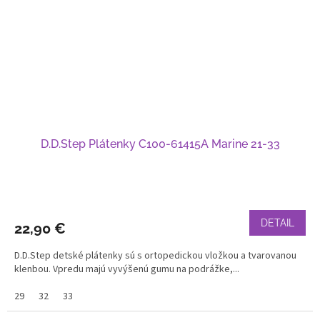
D.D.Step Plátenky C100-61415A Marine 21-33
DETAIL
22,90 €
D.D.Step detské plátenky sú s ortopedickou vložkou a tvarovanou
klenbou. Vpredu majú vyvýšenú gumu na podrážke,...
29
32
33