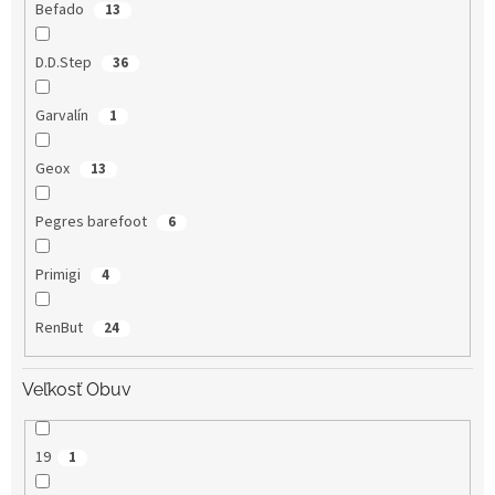
Befado
13
D.D.Step
36
Garvalín
1
Geox
13
Pegres barefoot
6
Primigi
4
RenBut
24
Veľkosť Obuv
19
1