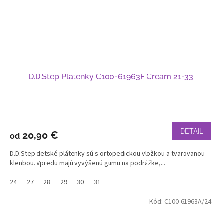
D.D.Step Plátenky C100-61963F Cream 21-33
DETAIL
20,90 €
od
D.D.Step detské plátenky sú s ortopedickou vložkou a tvarovanou
klenbou. Vpredu majú vyvýšenú gumu na podrážke,...
24
27
28
29
30
31
Kód:
C100-61963A/24