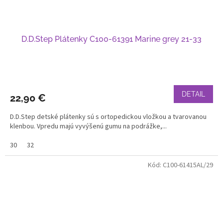
D.D.Step Plátenky C100-61391 Marine grey 21-33
DETAIL
22,90 €
D.D.Step detské plátenky sú s ortopedickou vložkou a tvarovanou
klenbou. Vpredu majú vyvýšenú gumu na podrážke,...
30
32
Kód:
C100-61415AL/29