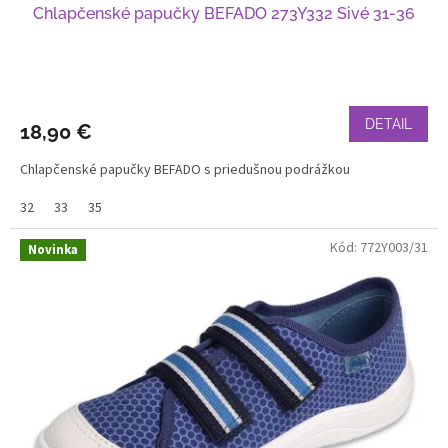
Chlapčenské papučky BEFADO 273Y332 Sivé 31-36
DETAIL
18,90 €
Chlapčenské papučky BEFADO s priedušnou podrážkou
32
33
35
Kód:
772Y003/31
Novinka