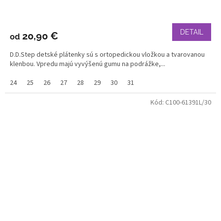
DETAIL
20,90 €
od
D.D.Step detské plátenky sú s ortopedickou vložkou a tvarovanou
klenbou. Vpredu majú vyvýšenú gumu na podrážke,...
24
25
26
27
28
29
30
31
Kód:
C100-61391L/30