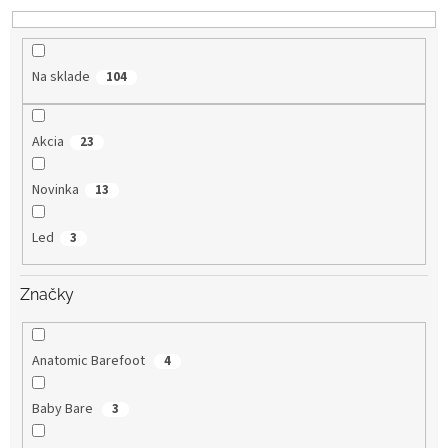
u
k
t
o
Na sklade
104
v
Akcia
23
Novinka
13
Led
3
Značky
Anatomic Barefoot
4
Baby Bare
3