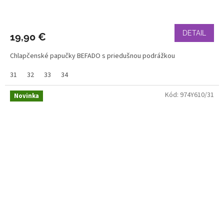
DETAIL
19,90 €
Chlapčenské papučky BEFADO s priedušnou podrážkou
31
32
33
34
Kód:
974Y610/31
Novinka