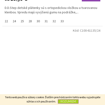
D.D.Step detské plátenky sú s ortopedickou vložkou a tvarovanou
klenbou. Vpredu majú vyvýšenú gumu na podrážke,...
22
24
25
28
30
31
32
33
Kód:
C100-61135/24
Tento web používa súbory cookie. Ďalším prechádzaním tohto webu vyjadrujete
súhlas s ich používaním.
ROZUMIEM