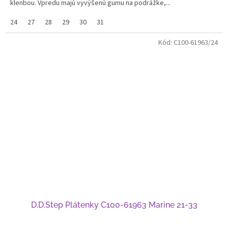
klenbou. Vpredu majú vyvýšenú gumu na podrážke,...
24
27
28
29
30
31
Kód:
C100-61963/24
D.D.Step Plátenky C100-61963 Marine 21-33