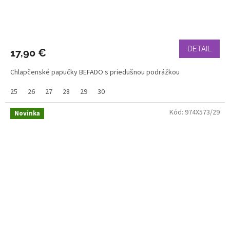
DETAIL
17,90 €
Chlapčenské papučky BEFADO s priedušnou podrážkou
25
26
27
28
29
30
Kód:
974X573/29
Novinka