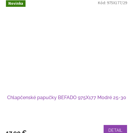
Kód:
975X177/29
Novinka
Chlapčenské papučky BEFADO 975X177 Modré 25-30
DETAIL
17,90 €