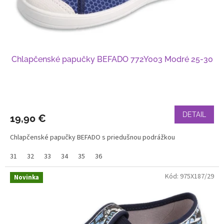
Chlapčenské papučky BEFADO 772Y003 Modré 25-30
DETAIL
19,90 €
Chlapčenské papučky BEFADO s priedušnou podrážkou
31
32
33
34
35
36
Kód:
975X187/29
Novinka