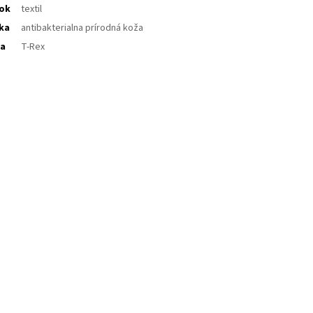
ok
textil
ka
antibakterialna prírodná koža
ba
T-Rex