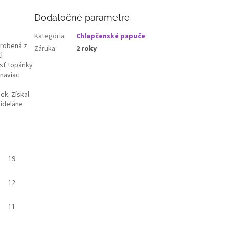
Dodatočné parametre
Kategória
:
Chlapčenské papuče
yrobená z
Záruka
:
2 roky
ú
asť topánky
 naviac
ek. Získal
 ideláne
19
12
11