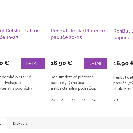
ut Detské Plátenné
RenBut Detské Plátenné
RenBut D
če 19-27
papuče 20-25
papuče 
90 €
16,90 €
16,90 
DETAIL
DETAIL
 detské plátenné
RenBut detské plátenné
RenBut det
 ,dýchajúca
papuče ,dýchajúca
papuče ,dý
kteriálna podrážka.
antibakteriálna podrážka.
antibakter
20
21
22
23
24
20
s
Diskusia