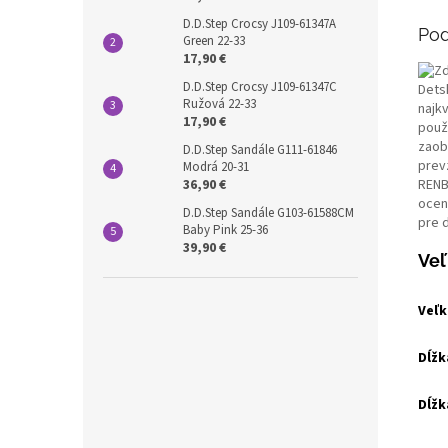
D.D.Step Crocsy J109-61347A
Pod
Green 22-33
17,90 €
D.D.Step Crocsy J109-61347C
Dets
Ružová 22-33
najkv
17,90 €
použ
zaob
D.D.Step Sandále G111-61846
prev
Modrá 20-31
RENB
36,90 €
ocen
D.D.Step Sandále G103-61588CM
pre 
Baby Pink 25-36
39,90 €
Veľ
Veľk
Dĺžk
Dĺžk