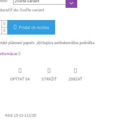
Obuv
oručiť do:
Zvoľte variant
Pridať do košíka
tské plátenné papuče ,dýchajúca antibakteriálna podrážka.
informácie
OPÝTAŤ SA
STRÁŽIŤ
ZDIEĽAŤ
Kód:
15-13-112/20