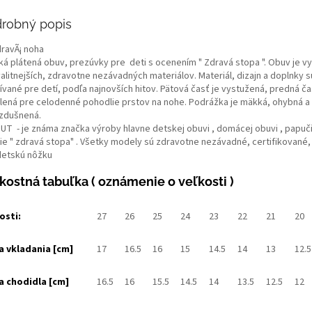
robný popis
ká plátená obuv, prezúvky pre deti s ocenením " Zdravá stopa ". Obuv je v
alitnejších, zdravotne nezávadných materiálov. Materiál, dizajn a doplnky s
ívané pre detí, podľa najnovších hitov. Pätová časť je vystužená, predná č
lená pre celodenné pohodlie prstov na nohe. Podrážka je mäkká, ohybná a
zdušnená.
UT - je známa značka výroby hlavne detskej obuvi , domácej obuvi , papuči
ie " zdravá stopa" . Všetky modely sú zdravotne nezávadné, certifikované,
detskú nôžku
kostná tabuľka ( oznámenie o veľkosti )
osti:
27
26
25
24
23
22
21
20
a vkladania [cm]
17
16.5
16
15
14.5
14
13
12.5
a chodidla [cm]
16.5
16
15.5
14.5
14
13.5
12.5
12