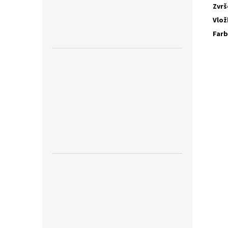
Zvrš
Vlož
Far