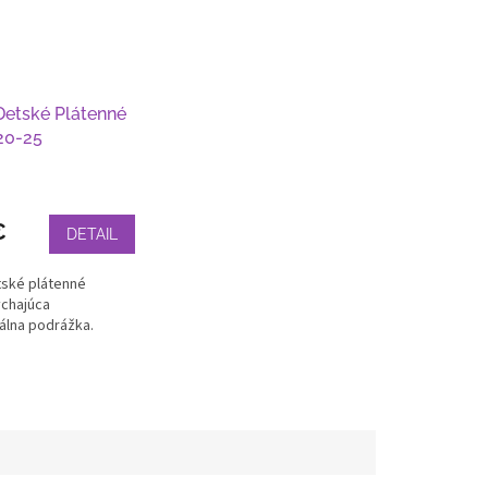
etské Plátenné
20-25
€
DETAIL
ské plátenné
chajúca
iálna podrážka.