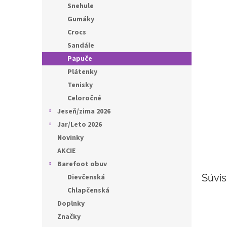
l
Snehule
Gumáky
Crocs
Sandále
Papuče
Plátenky
Tenisky
Celoročné
Jeseň/zima 2026
Jar/Leto 2026
Novinky
AKCIE
Barefoot obuv
Súvis
Dievčenská
Chlapčenská
Doplnky
Značky