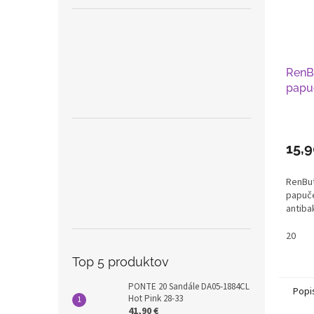
RenB
papu
15,
RenBut
papuče
antiba
20
Top 5 produktov
PONTE 20 Sandále DA05-1884CL
Popi
Hot Pink 28-33
41,90 €