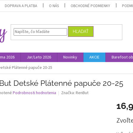
DOPRAVA A PLATBA
O NÁS
OBCHODNÉ PODMIENKY
PODMI
HĽADAŤ
ima 2026
Jar/Leto 2026
Novinky
AKCIE
Barefoot o
Detské Plátenné papuče 20-25
But Detské Plátenné papuče 20-25
né
notené
Podrobnosti hodnotenia
Značka:
RenBut
nie
16,
u
Jednotk
Zvoľte
cena:
iek.