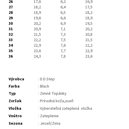
26
17,6
6,2
16,9
27
18,2
6,4
17,5
28
18,9
6,5
18,2
29
19,6
6,6
18,9
30
20,2
6,9
19,5
31
20,9
7,1
20,2
32
21,5
7,3
20,8
33
22,2
7,5
21,5
34
22,9
7,6
22,2
35
23,6
7,7
22,9
36
24,3
7,8
23,6
Výrobca
: D.D.Step
Farba
: Black
Typ
: Zimné Topánky
Zvršok
: Prírodná koža,useň
Vložka
:
Vyberateľná zateplená vložka
Vnútro
: Zateplenie
Sezona
: Jeseň/Zima