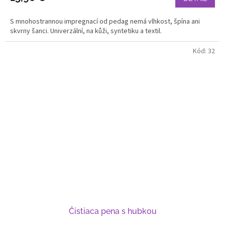
S mnohostrannou impregnací od pedag nemá vlhkost, špína ani
skvrny šanci. Univerzální, na kůži, syntetiku a textil.
Kód:
32
Čistiaca pena s hubkou