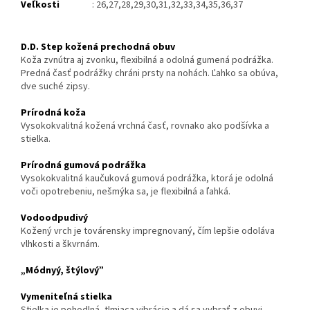
Veľkosti
: 26,27,28,29,30,31,32,33,34,35,36,37
D.D. Step kožená prechodná obuv
Koža zvnútra aj zvonku, flexibilná a odolná gumená podrážka.
Predná časť podrážky chráni prsty na nohách. Ľahko sa obúva,
dve suché zipsy.
Prírodná koža
Vysokokvalitná kožená vrchná časť, rovnako ako podšívka a
stielka.
Prírodná gumová podrážka
Vysokokvalitná kaučuková gumo
vá podrážka, ktorá je odolná
voči opotrebeniu, nešmýka sa, je flexibilná a ľahká.
Vodoodpudivý
Kožený vrch je továrensky impregnovaný, čím lepšie odoláva
vlhkosti a škvrnám.
„Módnyý, štýlový”
Vymeniteľná stielka