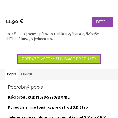
11,90 €
DETAIL
Sada čistiacej peny s pórovitou hubkou vyčistí a vyživí vaše
obľúbené kúsky v jednom kroku.
ZOBRAZIŤ VŠETKY SÚVISIACE PRODUKTY
Popis
Diskusia
Podrobný popis
Kód produktu: W078-52797BM/BL
Pohodlné zimné topánky pre deti od D.D.Step
Jeho nosenie sa odporúča pri teplotách od 5 °C do -10 °C.