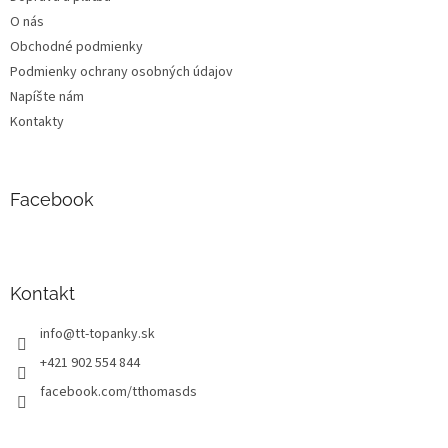
i
O nás
e
Obchodné podmienky
Podmienky ochrany osobných údajov
Napíšte nám
Kontakty
Facebook
Kontakt
info
@
tt-topanky.sk
+421 902 554 844
facebook.com/tthomasds