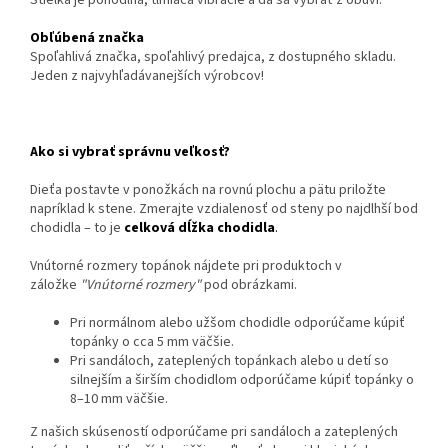
Stielka je pohodlná, tlmiaca vibrácie a dá sa vybrať z obuvi.
Obľúbená značka
Spoľahlivá značka, spoľahlivý predajca, z dostupného skladu.
Jeden z najvyhľadávanejších výrobcov!
Ako si vybrať správnu veľkosť?
Dieťa postavte v ponožkách na rovnú plochu a pätu priložte
napríklad k stene. Zmerajte vzdialenosť od steny po najdlhší bod
chodidla – to je
celková dĺžka chodidla
.
Vnútorné rozmery topánok nájdete pri produktoch v
záložke
"Vnútorné rozmery"
pod obrázkami.
Pri normálnom alebo užšom chodidle odporúčame kúpiť
topánky o cca 5 mm väčšie.
Pri sandáloch, zateplených topánkach alebo u detí so
silnejším a širším chodidlom odporúčame kúpiť topánky o
8–10 mm väčšie.
Z našich skúseností odporúčame pri sandáloch a zateplených