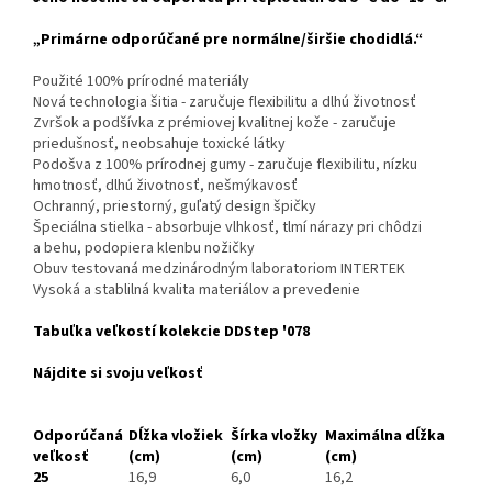
„Primárne odporúčané pre normálne/širšie chodidlá.“
Použité 100% prírodné materiály
Nová technologia šitia - zaručuje flexibilitu a dlhú životnosť
Zvršok a podšívka z prémiovej kvalitnej kože - zaručuje
priedušnosť, neobsahuje toxické látky
Podošva z 100% prírodnej gumy - zaručuje flexibilitu, nízku
hmotnosť, dlhú životnosť, nešmýkavosť
Ochranný, priestorný, guľatý design špičky
Špeciálna stielka - absorbuje vlhkosť, tlmí nárazy pri chôdzi
a behu, podopiera klenbu nožičky
Obuv testovaná medzinárodným laboratoriom INTERTEK
Vysoká a stablilná kvalita materiálov a prevedenie
Tabuľka veľkostí kolekcie DDStep '078
Nájdite si svoju veľkosť
Odporúčaná
Dĺžka vložiek
Šírka vložky
Maximálna dĺžka
veľkosť
(cm)
(cm)
(cm)
25
16,9
6,0
16,2