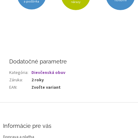
Dodatočné parametre
Kategória
:
Dievčenská obuv
Záruka
:
2 roky
EAN
:
Zvoľte variant
Z
á
p
ä
Informácie pre vás
t
Doprava a platba