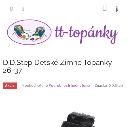
Prejsť
NÁKU
na
obsah
KOŠÍK
D.D.Step Detské Zimné Topánky
26-37
Priemerné
Neohodnotené
Podrobnosti hodnotenia
Značka:
D.D.Step
Akcia
hodnotenie
produktu
je
0,0
z
5
hviezdičiek.