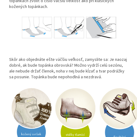
topánkach zvoliť o číslo väčšiu veľkosť ako pri klasických
kožených topánkach.
Skôr ako objednáte ešte väčšiu veľkosť, zamyslite sa: Je naozaj
dobré, ak bude topánka obrovská? Možno vydrží celú sezónu,
ale nebude držať členok, noha v nej bude kĺzať a tvar podrážky
sa posunie. Topánka bude nepohodlná a nezdravá.