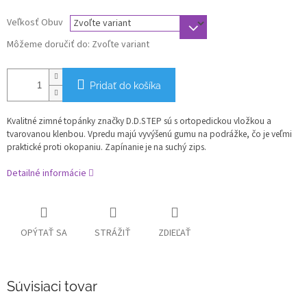
Veľkosť Obuv
Môžeme doručiť do:
Zvoľte variant
Pridať do košíka
Kvalitné zimné topánky značky D.D.STEP sú s ortopedickou vložkou a
tvarovanou klenbou. Vpredu majú vyvýšenú gumu na podrážke, čo je veľmi
praktické proti okopaniu. Zapínanie je na suchý zips.
Detailné informácie
OPÝTAŤ SA
STRÁŽIŤ
ZDIEĽAŤ
Súvisiaci tovar