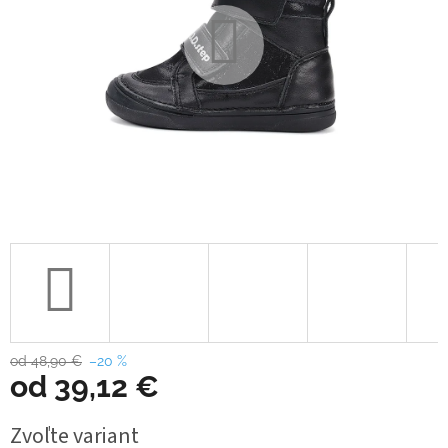
od 48,90 €
–20 %
od
39,12 €
Jednotková
Zvoľte variant
cena: