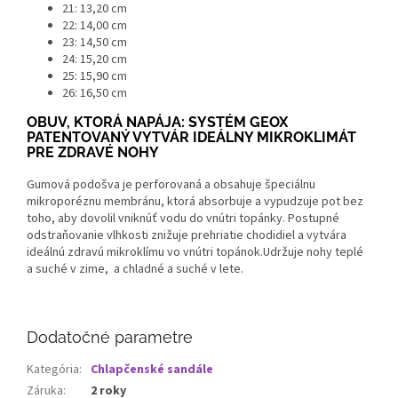
21: 13,20 cm
22: 14,00 cm
23: 14,50 cm
24: 15,20 cm
25: 15,90 cm
26: 16,50 cm
OBUV, KTORÁ NAPÁJA: SYSTÉM GEOX
PATENTOVANÝ VYTVÁR IDEÁLNY MIKROKLIMÁT
PRE ZDRAVÉ NOHY
Gumová podošva je perforovaná a obsahuje špeciálnu
mikroporéznu membránu, ktorá absorbuje a vypudzuje pot bez
toho, aby dovolil vniknúť vodu do vnútri topánky. Postupné
odstraňovanie vlhkosti znižuje prehriatie chodidiel a vytvára
ideálnú zdravú mikroklímu vo vnútri topánok.Udržuje nohy teplé
a suché v zime, a chladné a suché v lete.
Dodatočné parametre
Kategória
:
Chlapčenské sandále
Záruka
:
2 roky