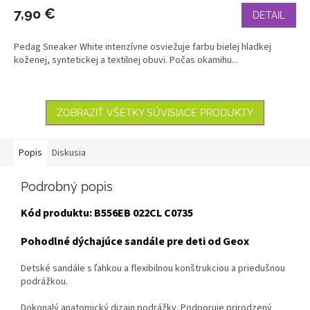
7,90 €
DETAIL
Pedag Sneaker White intenzívne osviežuje farbu bielej hladkej
koženej, syntetickej a textilnej obuvi. Počas okamihu...
ZOBRAZIŤ VŠETKY SÚVISIACE PRODUKTY
Popis
Diskusia
Podrobný popis
Kód produktu: B556EB 022CL C0735
Pohodlné dýchajúce sandále pre deti od Geox
Detské sandále s ľahkou a flexibilnou konštrukciou a priedušnou
podrážkou.
Dokonalý anatomický dizajn podrážky. Podporuje prirodzený