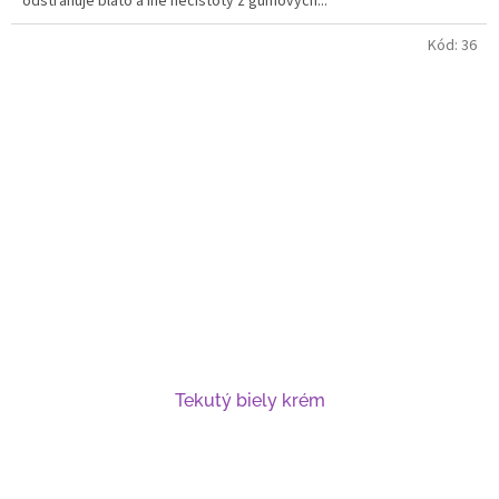
odstraňuje blato a iné nečistoty z gumových...
Kód:
36
Tekutý biely krém