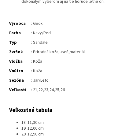
dokonalým výberom aj na tie horúce letné dni.
Výrobca
: Geox
Farba
: Navy/Red
Typ
: Sandale
Zvršok
:
Prírodná koža,useň,materiál
Vložka
:
Koža
Vnútro
: Koža
Sezóna
: Jar/Leto
Veľkosti
: 21,22,23,24,25,26
Veľkostná tabula
18: 11,30 cm
19: 12,00 cm
20: 12,90 cm