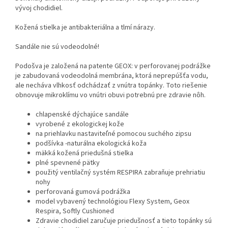
vývoj chodidiel.
Kožená stielka je antibakteriálna a tlmí nárazy.
Sandále nie sú vodeodolné!
Podošva je založená na patente GEOX: v perforovanej podrážke
je zabudovaná vodeodolná membrána, ktorá neprepúšťa vodu,
ale necháva vlhkosť odchádzať z vnútra topánky. Toto riešenie
obnovuje mikroklímu vo vnútri obuvi potrebnú pre zdravie nôh.
chlapenské dýchajúce sandále
vyrobené z ekologickej kože
na priehlavku nastaviteľné pomocou suchého zipsu
podšívka -naturálna ekologická koža
mäkká kožená priedušná stielka
plné spevnené pätky
použitý ventilačný systém RESPIRA zabraňuje prehriatiu
nohy
perforovaná gumová podrážka
model vybavený technológiou Flexy System, Geox
Respira, Softly Cushioned
Zdravie chodidiel zaručuje priedušnosť a tieto topánky sú