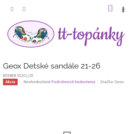
Prejsť
NÁKU
na
obsah
KOŠÍK
Geox Detské sandále 21-26
B556EB 022CL/25
Priemerné
Neohodnotené
Podrobnosti hodnotenia
Značka:
Geox
Akcia
hodnotenie
produktu
je
0,0
z
5
hviezdičiek.