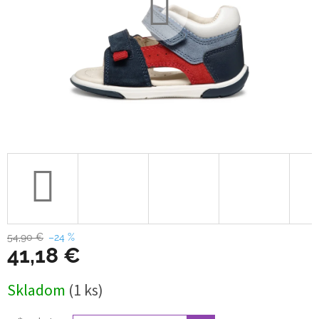
54,90 €
–24 %
41,18 €
Jednotková
Skladom
(1 ks)
cena: