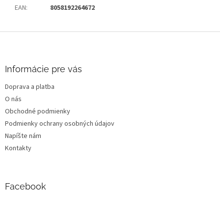
EAN
:
8058192264672
Z
á
p
ä
Informácie pre vás
t
Doprava a platba
i
O nás
e
Obchodné podmienky
Podmienky ochrany osobných údajov
Napíšte nám
Kontakty
Facebook