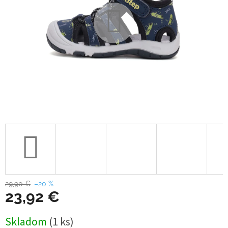
29,90 €
–20 %
23,92 €
Jednotková
Skladom
(1 ks)
cena: