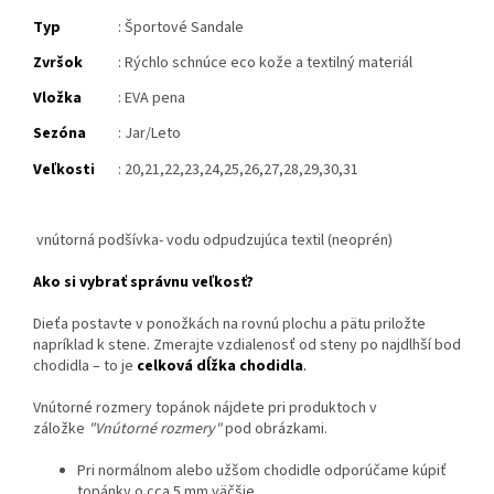
Typ
: Športové Sandale
Zvršok
: Rýchlo schnúce eco kože a textilný materiál
Vložka
:
EVA pena
Sezóna
: Jar/Leto
Veľkosti
: 20,21,22,23,24,25,26,27,28,29,30,31
vnútorná podšívka- vodu odpudzujúca textil (neoprén)
Ako si vybrať správnu veľkosť?
Dieťa postavte v ponožkách na rovnú plochu a pätu priložte
napríklad k stene. Zmerajte vzdialenosť od steny po najdlhší bod
chodidla – to je
celková dĺžka chodidla
.
Vnútorné rozmery topánok nájdete pri produktoch v
záložke
"Vnútorné rozmery"
pod obrázkami.
Pri normálnom alebo užšom chodidle odporúčame kúpiť
topánky o cca 5 mm väčšie.