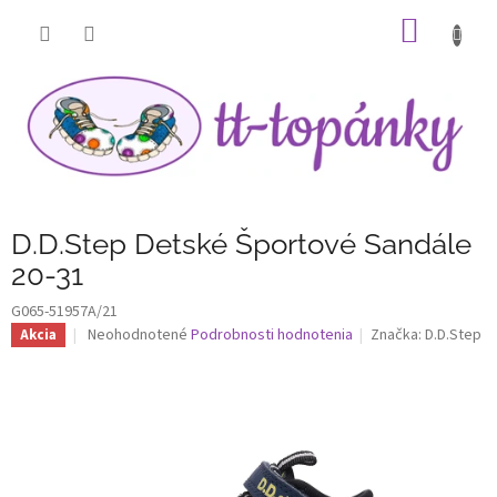
Prejsť
NÁKU
na
obsah
KOŠÍK
D.D.Step Detské Športové Sandále
20-31
G065-51957A/21
Priemerné
Neohodnotené
Podrobnosti hodnotenia
Značka:
D.D.Step
Akcia
hodnotenie
produktu
je
0,0
z
5
hviezdičiek.