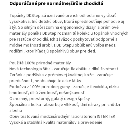
Odporúčané pre normálne/širšie chodidlá
Topánky DDStep sú uznávané pre ich odhodlanie vyrábať
vysokokvalitnú detskú obuv, ktorá uprednostňuje pohodlie aj
štýl. So silným dôrazom na ergonomický dizajn a prémiové
materiály ponúka DDStep rozmanitú kolekciu topánok vhodných
pre rastúce chodidlá. Ich záväzok poskytovať podporné a
módne možnosti urobil z DD Stepu obľúbenú voľbu medzi
rodičmi, ktorí hľadajú spoľahlivú obuv pre deti.
Použité 100% prírodné materiály
Nová technologia šitia - zaručuje flexibilitu a dlhú životnosť
Zvršok a podšívka z prémiovej kvalitnej kože - zaručuje
priedušnosť, neobsahuje toxické látky
Podošva z 100% prírodnej gumy - zaručuje flexibilitu, nízku
hmotnosť, dlhú životnosť, nešmýkavosť
Ochranný, priestorný, guľatý design špičky
Špeciálna stielka - absorbuje vlhkosť, tlmí nárazy pri chôdzi
a behu
Obuv testovaná medzinárodným laboratoriom INTERTEK
Vysoká a stablilná kvalita materiálov a prevedenie