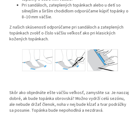
Pri sandáloch, zateplených topánkach alebo u detí so
silnejším a širším chodidlom odporúčame kúpiť topánky o
8–10 mm väčšie.
Z našich skúseností odporúčame pri sandáloch a zateplených
topánkach zvoliť o číslo väčšiu veľkosť ako pri klasických
kožených topánkach.
Skôr ako objednáte ešte väčšiu veľkosť, zamyslite sa: Je naozaj
dobré, ak bude topánka obrovská? Možno vydrží celú sezónu,
ale nebude držať členok, noha v nej bude kĺzať a tvar podrážky
sa posunie. Topánka bude nepohodlná a nezdravá.