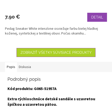
7,90 €
DETAIL
Pedag Sneaker White intenzívne osviežuje farbu bielej hladkej
koženej, syntetickej a textilnej obuvi. Počas okamihu...
ZOBRAZIŤ VŠETKY SÚVISIACE PRODUKTY
Popis
Diskusia
Podrobný popis
Kód produktu: G065-51957A
Extra rýchloschnúce detské sandále s uzavretou
špičkou a uzavretou pätou.