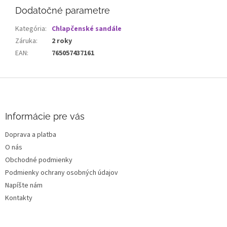
Dodatočné parametre
Kategória
:
Chlapčenské sandále
Záruka
:
2 roky
EAN
:
765057437161
Z
á
p
ä
Informácie pre vás
t
Doprava a platba
i
O nás
e
Obchodné podmienky
Podmienky ochrany osobných údajov
Napíšte nám
Kontakty