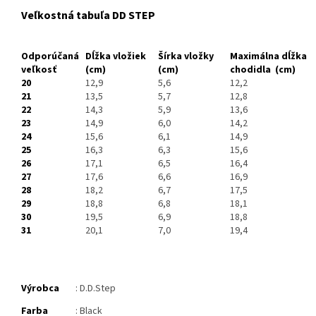
Veľkostná tabuľa DD STEP
Odporúčaná
Dĺžka vložiek
Šírka vložky
Maximálna dĺžka
veľkosť
(cm)
(cm)
chodidla
(cm)
20
12,9
5,6
12,2
21
13,5
5,7
12,8
22
14,3
5,9
13,6
23
14,9
6,0
14,2
24
15,6
6,1
14,9
25
16,3
6,3
15,6
26
17,1
6,5
16,4
27
17,6
6,6
16,9
28
18,2
6,7
17,5
29
18,8
6,8
18,1
30
19,5
6,9
18,8
31
20,1
7,0
19,4
Výrobca
: D.D.Step
Farba
: Black