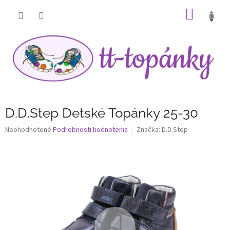
Prejsť
NÁKU
na
obsah
KOŠÍK
D.D.Step Detské Topánky 25-30
Priemerné
Neohodnotené
Podrobnosti hodnotenia
Značka:
D.D.Step
hodnotenie
produktu
je
0,0
z
5
hviezdičiek.