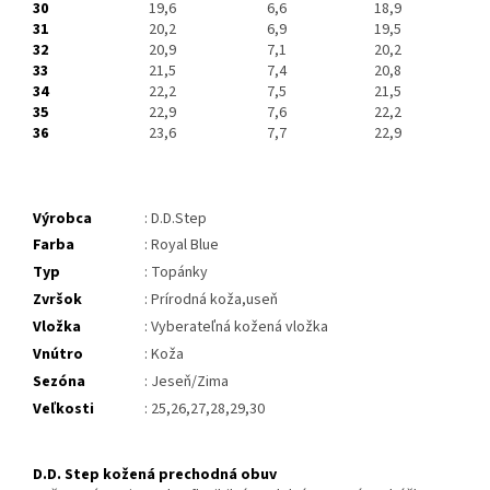
30
19,6
6,6
18,9
31
20,2
6,9
19,5
32
20,9
7,1
20,2
33
21,5
7,4
20,8
34
22,2
7,5
21,5
35
22,9
7,6
22,2
36
23,6
7,7
22,9
Výrobca
: D.D.Step
Farba
: Royal Blue
Typ
: Topánky
Zvršok
: Prírodná koža,useň
Vložka
: Vyberateľná kožená vložka
Vnútro
: Koža
Sezóna
: Jeseň/Zima
Veľkosti
: 25,26,27,28,29,30
D.D. Step kožená prechodná obuv