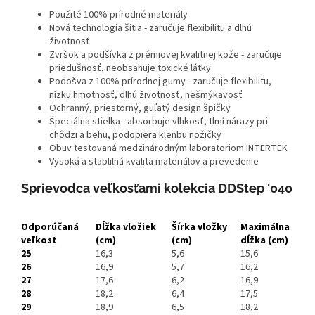
Použité 100% prírodné materiály
Nová technologia šitia - zaručuje flexibilitu a dlhú
životnosť
Zvršok a podšívka z prémiovej kvalitnej kože - zaručuje
priedušnosť, neobsahuje toxické látky
Podošva z 100% prírodnej gumy - zaručuje flexibilitu,
nízku hmotnosť, dlhú životnosť, nešmýkavosť
Ochranný, priestorný, guľatý design špičky
Špeciálna stielka - absorbuje vlhkosť, tlmí nárazy pri
chôdzi a behu, podopiera klenbu nožičky
Obuv testovaná medzinárodným laboratoriom INTERTEK
Vysoká a stablilná kvalita materiálov a prevedenie
Sprievodca veľkosťami kolekcia DDStep '040
Odporúčaná
Dĺžka vložiek
Šírka vložky
Maximálna
veľkosť
(cm)
(cm)
dĺžka
(cm)
25
16,3
5,6
15,6
26
16,9
5,7
16,2
27
17,6
6,2
16,9
28
18,2
6,4
17,5
29
18,9
6,5
18,2