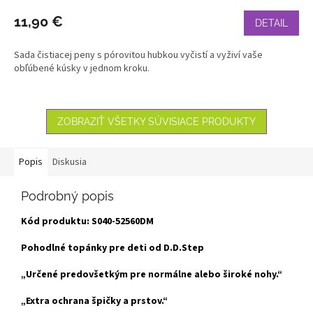
11,90 €
DETAIL
Sada čistiacej peny s pórovitou hubkou vyčistí a vyživí vaše
obľúbené kúsky v jednom kroku.
ZOBRAZIŤ VŠETKY SÚVISIACE PRODUKTY
Popis
Diskusia
Podrobný popis
Kód produktu: S040
-52560DM
Pohodlné topánky pre deti od D.D.Step
„Určené predovšetkým pre normálne alebo široké nohy.“
„Extra ochrana špičky a prstov.“