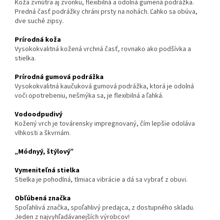
Koža zvnútra aj zvonku, flexibilná a odolná gumená podrážka.
Predná časť podrážky chráni prsty na nohách. Ľahko sa obúva,
dve suché zipsy.
Prírodná koža
Vysokokvalitná kožená vrchná časť, rovnako ako podšívka a
stielka.
Prírodná gumová podrážka
Vysokokvalitná kaučuková gumo
vá podrážka, ktorá je odolná
voči opotrebeniu, nešmýka sa, je flexibilná a ľahká.
Vodoodpudivý
Kožený vrch je továrensky impregnovaný, čím lepšie odoláva
vlhkosti a škvrnám.
„Módnyý, štýlový”
Vymeniteľná stielka
Stielka je pohodlná, tlmiaca vibrácie a dá sa vybrať z obuvi.
Obľúbená značka
Spoľahlivá značka, spoľahlivý predajca, z dostupného skladu.
Jeden z najvyhľadávanejších výrobcov!