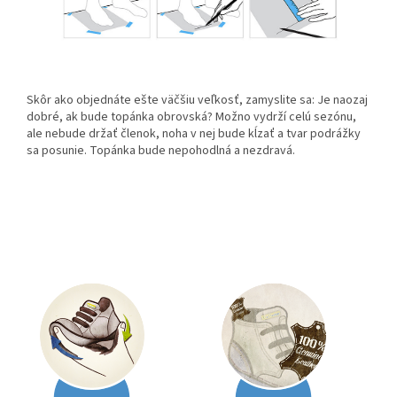
Skôr ako objednáte ešte väčšiu veľkosť, zamyslite sa: Je naozaj
dobré, ak bude topánka obrovská? Možno vydrží celú sezónu,
ale nebude držať členok, noha v nej bude kĺzať a tvar podrážky
sa posunie. Topánka bude nepohodlná a nezdravá.