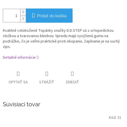
Pridať do košíka
Kvalitné celokožené Topánky značky D.D.STEP sú s ortopedickou
vložkou a tvarovanou klenbou. Vpredu majú vyvýšenú gumu na
podrážke, čo je veľmi praktické proti okopaniu. Zapínanie je na suchý
zips.
Detailné informácie
OPÝTAŤ SA
STRÁŽIŤ
ZDIEĽAŤ
Súvisiaci tovar
Kód:
31