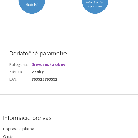
Dodatočné parametre
Kategória
:
Dievčenská obuv
Záruka
:
2 roky
EAN
:
763515793552
Z
á
p
ä
Informácie pre vás
t
Doprava a platba
i
O nás
e