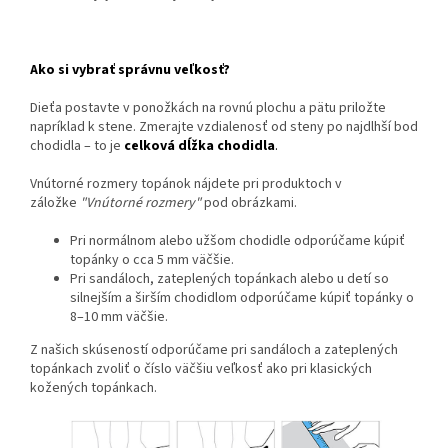
Ako si vybrať správnu veľkosť?
Dieťa postavte v ponožkách na rovnú plochu a pätu priložte
napríklad k stene. Zmerajte vzdialenosť od steny po najdlhší bod
chodidla – to je
celková dĺžka chodidla
.
Vnútorné rozmery topánok nájdete pri produktoch v
záložke
"Vnútorné rozmery"
pod obrázkami.
Pri normálnom alebo užšom chodidle odporúčame kúpiť
topánky o cca 5 mm väčšie.
Pri sandáloch, zateplených topánkach alebo u detí so
silnejším a širším chodidlom odporúčame kúpiť topánky o
8–10 mm väčšie.
Z našich skúseností odporúčame pri sandáloch a zateplených
topánkach zvoliť o číslo väčšiu veľkosť ako pri klasických
kožených topánkach.