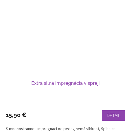
Extra silná impregnácia v spreji
15,90 €
DETAIL
S mnohostrannou impregnací od pedag nemá vlhkost, špína ani