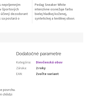
s nepríjemným
Pedag Sneaker White
v športových
intenzívne osviežuje farbu
 účinný dezodorant
bielej hladkej koženej,
 sa postará o
syntetickej a textilnej obuvi.
...
Počas okamihu...
Dodatočné parametre
Kategória
:
Dievčenská obuv
Záruka
:
2 roky
EAN
:
Zvoľte variant
ie povrchu.
ri chôdzi