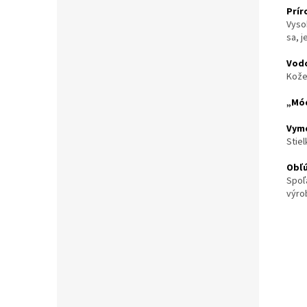
Prí
Vyso
sa, j
Vod
Kože
„Mód
Vyme
Stiel
Obľ
Spoľ
výro