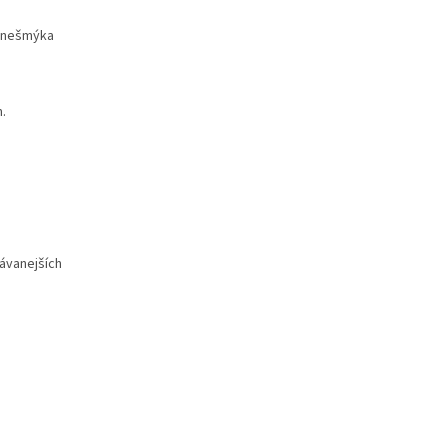
, nešmýka
.
dávanejších