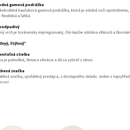
rodná gumová podrážka
kokvalitná kaučuková gumová podrážka, ktorá je odolná voči opotrebeniu
e flexibilná a ľahká.
oodpudivý
ný vrch je továrensky impregnovaný, čím lepšie odoláva vlhkosti a škvrnám
nyý, štýlový”
niteľná stielka
ka je pohodlná, tlmiaca vibrácie a dá sa vybrať z obuvi.
úbená značka
ahlivá značka, spoľahlivý predajca, z dostupného skladu. Jeden z najvyhľa
bcov!