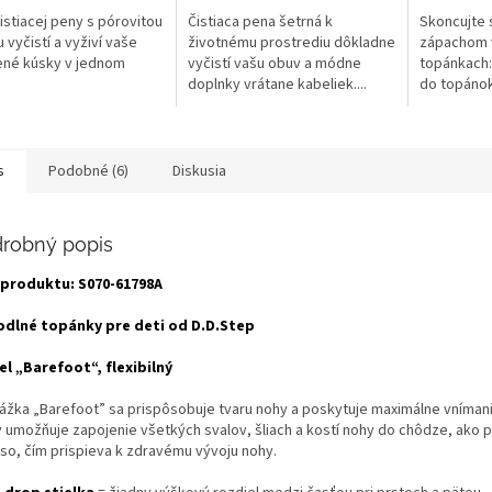
istiacej peny s pórovitou
Čistiaca pena šetrná k
Skoncujte 
 vyčistí a vyživí vaše
životnému prostrediu dôkladne
zápachom 
ené kúsky v jednom
vyčistí vašu obuv a módne
topánkach:
doplnky vrátane kabeliek....
do topánok
dlhotrvajúcu
s
Podobné (6)
Diskusia
robný popis
 produktu:
S070-61798A
dlné topánky pre deti od D.D.Step
l „Barefoot“, flexibilný
ážka „Barefoot” sa prispôsobuje tvaru nohy a poskytuje maximálne vníman
 umožňuje zapojenie všetkých svalov, šliach a kostí nohy do chôdze, ako p
so, čím prispieva k zdravému vývoju nohy.