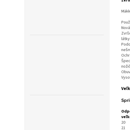
Zero
M
äkk
Použ
Nová 
Zvrš
látky
Podoš
nešm
Ochr
Špeci
noži
Obuv
Vysok
Veľk
Spr
Odp
veľk
20
21