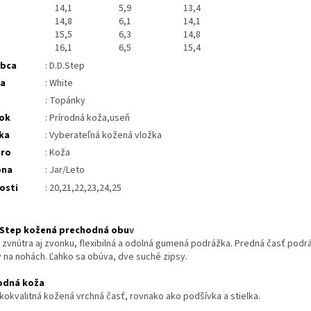
14,1
5,9
13,4
14,8
6,1
14,1
15,5
6,3
14,8
16,1
6,5
15,4
obca
: D.D.Step
ba
: White
: Topánky
ok
: Prírodná koža,useň
ka
: Vyberateľná kožená vložka
tro
: Koža
óna
: Jar/Leto
osti
: 20,21,22,23,24,25
 Step kožená prechodná obu
v
 zvnútra aj zvonku, flexibilná a odolná gumená podrážka. Predná časť podr
y na nohách. Ľahko sa obúva, dve suché zipsy.
odná koža
kokvalitná kožená vrchná časť, rovnako ako podšívka a stielka.