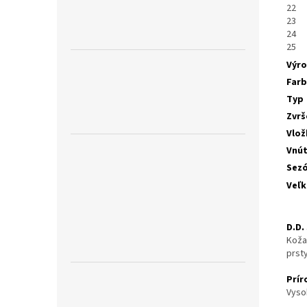
22
23
24
25
Výr
Far
Typ
Zvrš
Vlož
Vnú
Sez
Veľk
D.D.
Koža
prst
Prír
Vyso