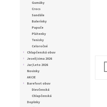
l
Gumáky
Crocs
Sandále
Balerínky
Papuče
Plátenky
Tenisky
Celoročné
Chlapčenská obuv
Jeseň/zima 2026
Jar/Leto 2026
Novinky
AKCIE
Barefoot obuv
Dievčenská
Chlapčenská
Doplnky