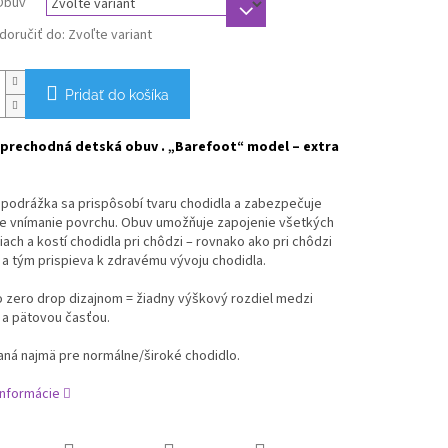
Obuv
oručiť do:
Zvoľte variant
Pridať do košíka
prechodná detská obuv . „Barefoot“ model – extra
 podrážka sa prispôsobí tvaru chodidla a zabezpečuje
e vnímanie povrchu. Obuv umožňuje zapojenie všetkých
liach a kostí chodidla pri chôdzi – rovnako ako pri chôdzi
a tým prispieva k zdravému vývoju chodidla.
o zero drop dizajnom = žiadny výškový rozdiel medzi
 a pätovou časťou.
ná najmä pre normálne/široké chodidlo.
informácie