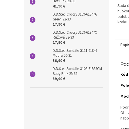
Hot Pink 28-33
Sada č
41,90 €
hubkou
D.D.Step Crocsy J109-61347A
obľúb
Green 22-33
kroku.
17,90 €
D.D.Step Crocsy J109-61347C
Ružová 22-33
17,90 €
Popi
D.D.Step Sandále G111-61846
Modrá 20-31
36,90 €
Pod
D.D.Step Sandále G103-61588CM
Baby Pink 25-36
Kód
39,90 €
Poho
Mode
Podr
Obuv
nabo