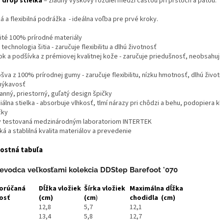
 drop stielka
= žiadny výškový rozdiel medzi časťou pri prstoch a pätou.
á a flexibilná podrážka - ideálna voľba pre prvé kroky.
ité 100% prírodné materiály
technologia šitia - zaručuje flexibilitu a dlhú životnosť
ok a podšívka z prémiovej kvalitnej kože - zaručuje priedušnosť, neobsahuj
va z 100% prírodnej gumy - zaručuje flexibilitu, nízku hmotnosť, dlhú živo
ýkavosť
anný, priestorný, guľatý design špičky
álna stielka - absorbuje vlhkosť, tlmí nárazy pri chôdzi a behu, podopiera 
čky
 testovaná medzinárodným laboratoriom INTERTEK
á a stablilná kvalita materiálov a prevedenie
ostná tabuľa
ievodca veľkosťami kolekcia DDStep Barefoot '070
orúčaná
Dĺžka vložiek
Šírka vložiek
Maximálna dĺžka
osť
(cm)
(cm
)
chodidla (cm)
12,8
5,7
12,1
13,4
5,8
12,7