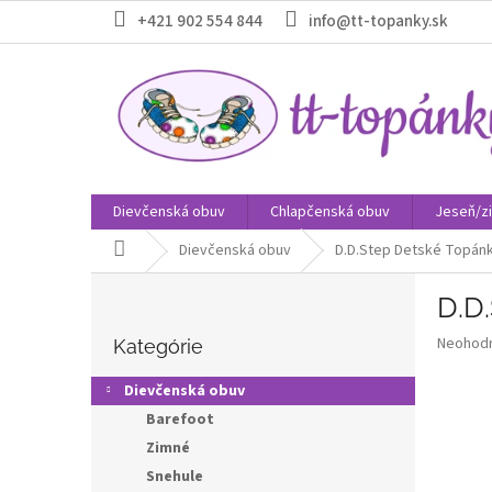
Prejsť
+421 902 554 844
info@tt-topanky.sk
na
obsah
Dievčenská obuv
Chlapčenská obuv
Jeseň/z
Domov
Dievčenská obuv
D.D.Step Detské Topánk
B
D.D
o
Preskočiť
č
Priemer
Neohod
kategórie
Kategórie
n
hodnote
ý
produkt
Dievčenská obuv
p
je
Barefoot
0,0
a
z
Zimné
n
5
e
Snehule
hviezdič