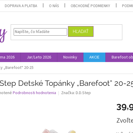
DOPRAVA A PLATBA
O NÁS
OBCHODNÉ PODMIENKY
PODMI
HĽADAŤ
ima 2026
Jar/Leto 2026
Novinky
AKCIE
Barefoot o
y „Barefoot“ 20-25
.Step Detské Topánky „Barefoot“ 20-2
né
notené
Podrobnosti hodnotenia
Značka:
D.D.Step
nie
39,
u
Jednotk
Zvoľte
cena:
iek.