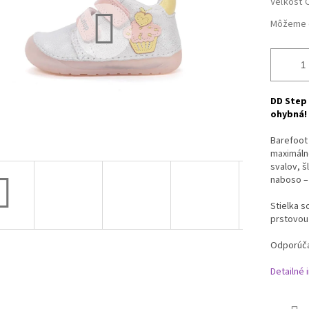
Veľkosť 
Môžeme d
DD Step 
ohybná!
Barefoot
maximáln
svalov, š
naboso – 
Stielka s
prstovou
Odporúča
Detailné 