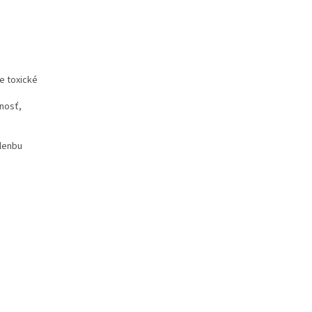
e toxické
tnosť,
klenbu