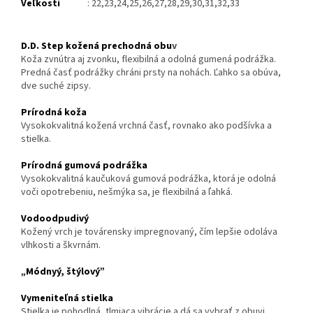
Veľkosti
: 22,23,24,25,26,27,28,29,30,31,32,33
D.D. Step kožená prechodná obu
v
Koža zvnútra aj zvonku, flexibilná a odolná gumená podrážka.
Predná časť podrážky chráni prsty na nohách. Ľahko sa obúva,
dve suché zipsy.
Prírodná koža
Vysokokvalitná kožená vrchná časť, rovnako ako podšívka a
stielka.
Prírodná gumová podrážka
Vysokokvalitná kaučuková gumová podrážka, ktorá je odolná
voči opotrebeniu, nešmýka sa, je flexibilná a ľahká.
Vodoodpudivý
Kožený vrch je továrensky impregnovaný, čím lepšie odoláva
vlhkosti a škvrnám.
„Módnyý, štýlový”
Vymeniteľná stielka
Stielka je pohodlná, tlmiaca vibrácie a dá sa vybrať z obuvi.