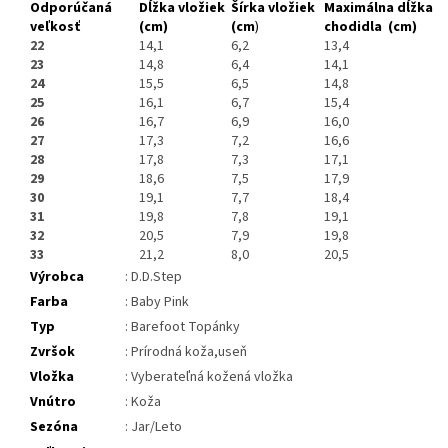
Odporúčaná
Dĺžka vložiek
Šírka vložiek
Maximálna dĺžka
veľkosť
(cm)
(cm
)
chodidla (cm)
22
14,1
6,2
13,4
23
14,8
6,4
14,1
24
15,5
6,5
14,8
25
16,1
6,7
15,4
26
16,7
6,9
16,0
27
17,3
7,2
16,6
28
17,8
7,3
17,1
29
18,6
7,5
17,9
30
19,1
7,7
18,4
31
19,8
7,8
19,1
32
20,5
7,9
19,8
33
21,2
8,0
20,5
Výrobca
: D.D.Step
Farba
: Baby Pink
Typ
: Barefoot Topánky
Zvršok
: Prírodná koža,useň
Vložka
: Vyberateľná kožená vložka
Vnútro
: Koža
Sezóna
: Jar/Leto