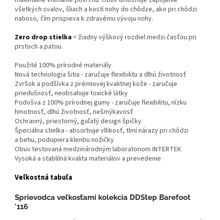
maximálne vnímanie povrchu. Obuv umožňuje zapojenie
všetkých svalov, šliach a kostí nohy do chôdze, ako pri chôdzi
naboso, čím prispieva k zdravému vývoju nohy.
Zero drop stielka
= žiadny výškový rozdiel medzi časťou pri
prstoch a pätou.
Použité 100% prírodné materiály
Nová technologia šitia - zaručuje flexibilitu a dlhú životnosť
Zvršok a podšívka z prémiovej kvalitnej kože - zaručuje
priedušnosť, neobsahuje toxické látky
Podošva z 100% prírodnej gumy - zaručuje flexibilitu, nízku
hmotnosť, dlhú životnosť, nešmýkavosť
Ochranný, priestorný, guľatý design špičky
Špeciálna stielka - absorbuje vlhkosť, tlmí nárazy pri chôdzi
a behu, podopiera klenbu nožičky
Obuv testovaná medzinárodným laboratoriom INTERTEK
Vysoká a stablilná kvalita materiálov a prevedenie
Veľkostná tabuľa
Sprievodca veľkosťami kolekcia DDStep Barefoot
'116