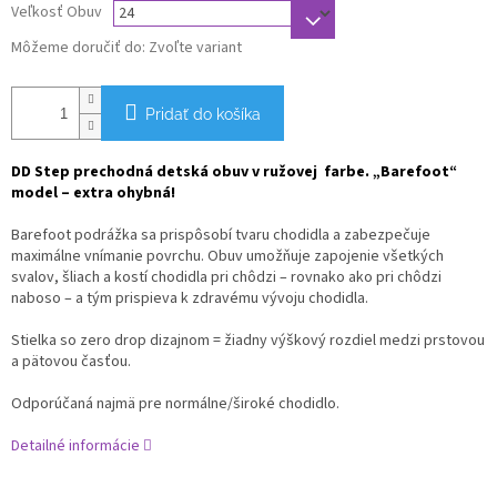
Veľkosť Obuv
Môžeme doručiť do:
Zvoľte variant
Pridať do košíka
DD Step prechodná detská obuv v ružovej farbe. „Barefoot“
model – extra ohybná!
Barefoot podrážka sa prispôsobí tvaru chodidla a zabezpečuje
maximálne vnímanie povrchu. Obuv umožňuje zapojenie všetkých
svalov, šliach a kostí chodidla pri chôdzi – rovnako ako pri chôdzi
naboso – a tým prispieva k zdravému vývoju chodidla.
Stielka so zero drop dizajnom = žiadny výškový rozdiel medzi prstovou
a pätovou časťou.
Odporúčaná najmä pre normálne/široké chodidlo.
Detailné informácie