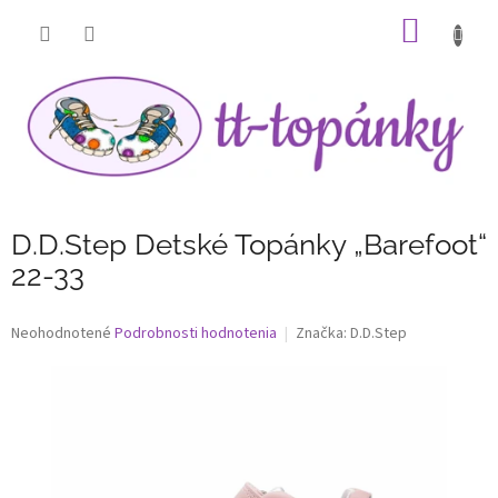
Prejsť
NÁKU
na
obsah
KOŠÍK
D.D.Step Detské Topánky „Barefoot“
22-33
Priemerné
Neohodnotené
Podrobnosti hodnotenia
Značka:
D.D.Step
hodnotenie
produktu
je
0,0
z
5
hviezdičiek.