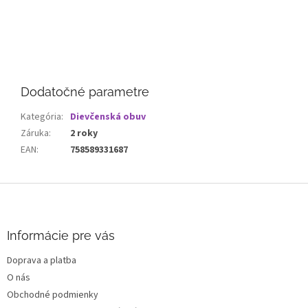
Dodatočné parametre
Kategória
:
Dievčenská obuv
Záruka
:
2 roky
EAN
:
758589331687
Z
á
p
ä
Informácie pre vás
t
Doprava a platba
i
O nás
e
Obchodné podmienky