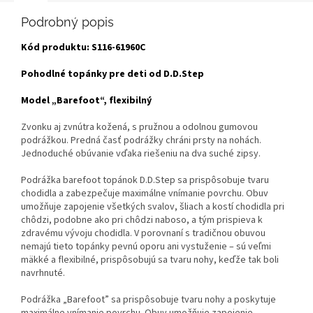
Podrobný popis
Kód produktu:
S116-61960C
Pohodlné topánky pre deti od D.D.Step
Model „Barefoot“, flexibilný
Zvonku aj zvnútra kožená, s pružnou a odolnou gumovou
podrážkou. Predná časť podrážky chráni prsty na nohách.
Jednoduché obúvanie vďaka riešeniu na dva suché zipsy.
Podrážka barefoot topánok D.D.Step sa prispôsobuje tvaru
chodidla a zabezpečuje maximálne vnímanie povrchu. Obuv
umožňuje zapojenie všetkých svalov, šliach a kostí chodidla pri
chôdzi, podobne ako pri chôdzi naboso, a tým prispieva k
zdravému vývoju chodidla. V porovnaní s tradičnou obuvou
nemajú tieto topánky pevnú oporu ani vystuženie – sú veľmi
mäkké a flexibilné, prispôsobujú sa tvaru nohy, keďže tak boli
navrhnuté.
Podrážka „Barefoot” sa prispôsobuje tvaru nohy a poskytuje