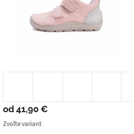
od
41,90 €
Jednotková
Zvoľte variant
cena: