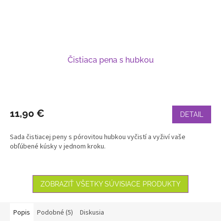
Čistiaca pena s hubkou
11,90 €
DETAIL
Sada čistiacej peny s pórovitou hubkou vyčistí a vyživí vaše
obľúbené kúsky v jednom kroku.
ZOBRAZIŤ VŠETKY SÚVISIACE PRODUKTY
Popis
Podobné (5)
Diskusia