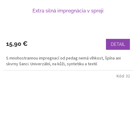
Extra silná impregnácia v spreji
15,90 €
DETAIL
S mnohostrannou impregnací od pedag nemá vlhkost, špína ani
skvrny šanci. Univerzální, na kůži, syntetiku a textil.
Kód:
32