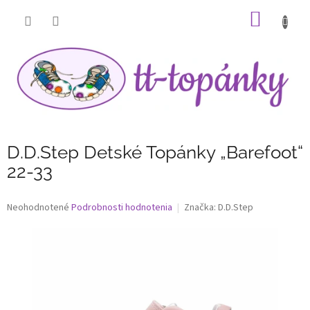
Prejsť
NÁKU
na
obsah
KOŠÍK
D.D.Step Detské Topánky „Barefoot“
22-33
Priemerné
Neohodnotené
Podrobnosti hodnotenia
Značka:
D.D.Step
hodnotenie
produktu
je
0,0
z
5
hviezdičiek.