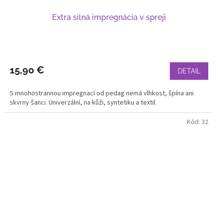
Extra silná impregnácia v spreji
15,90 €
DETAIL
S mnohostrannou impregnací od pedag nemá vlhkost, špína ani
skvrny šanci. Univerzální, na kůži, syntetiku a textil.
Kód:
32