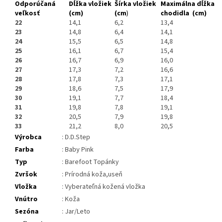
Odporúčaná
Dĺžka vložiek
Šírka vložiek
Maximálna dĺžka
veľkosť
(cm)
(cm
)
chodidla (cm)
22
14,1
6,2
13,4
23
14,8
6,4
14,1
24
15,5
6,5
14,8
25
16,1
6,7
15,4
26
16,7
6,9
16,0
27
17,3
7,2
16,6
28
17,8
7,3
17,1
29
18,6
7,5
17,9
30
19,1
7,7
18,4
31
19,8
7,8
19,1
32
20,5
7,9
19,8
33
21,2
8,0
20,5
Výrobca
: D.D.Step
Farba
: Baby Pink
Typ
: Barefoot Topánky
Zvršok
: Prírodná koža,useň
Vložka
: Vyberateľná kožená vložka
Vnútro
: Koža
Sezóna
: Jar/Leto