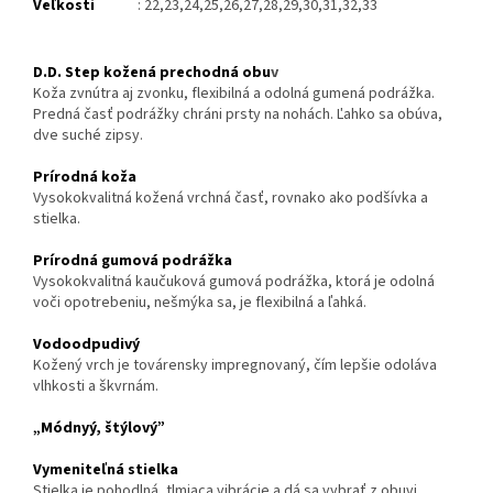
Veľkosti
: 22,23,24,25,26,27,28,29,30,31,32,33
D.D. Step kožená prechodná obu
v
Koža zvnútra aj zvonku, flexibilná a odolná gumená podrážka.
Predná časť podrážky chráni prsty na nohách. Ľahko sa obúva,
dve suché zipsy.
Prírodná koža
Vysokokvalitná kožená vrchná časť, rovnako ako podšívka a
stielka.
Prírodná gumová podrážka
Vysokokvalitná kaučuková gumová podrážka, ktorá je odolná
voči opotrebeniu, nešmýka sa, je flexibilná a ľahká.
Vodoodpudivý
Kožený vrch je továrensky impregnovaný, čím lepšie odoláva
vlhkosti a škvrnám.
„Módnyý, štýlový”
Vymeniteľná stielka
Stielka je pohodlná, tlmiaca vibrácie a dá sa vybrať z obuvi.