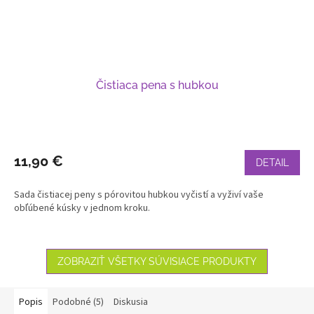
Čistiaca pena s hubkou
11,90 €
DETAIL
Sada čistiacej peny s pórovitou hubkou vyčistí a vyživí vaše
obľúbené kúsky v jednom kroku.
ZOBRAZIŤ VŠETKY SÚVISIACE PRODUKTY
Popis
Podobné (5)
Diskusia