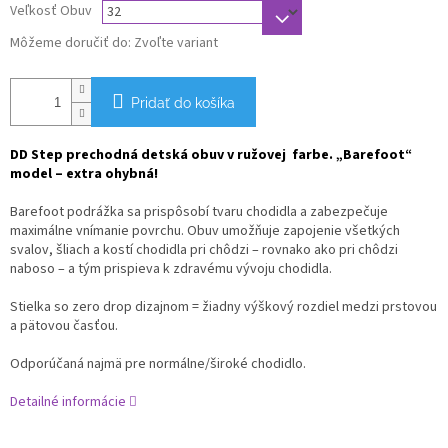
Veľkosť Obuv
Môžeme doručiť do:
Zvoľte variant
Pridať do košíka
DD Step prechodná detská obuv v ružovej farbe. „Barefoot“
model – extra ohybná!
Barefoot podrážka sa prispôsobí tvaru chodidla a zabezpečuje
maximálne vnímanie povrchu. Obuv umožňuje zapojenie všetkých
svalov, šliach a kostí chodidla pri chôdzi – rovnako ako pri chôdzi
naboso – a tým prispieva k zdravému vývoju chodidla.
Stielka so zero drop dizajnom = žiadny výškový rozdiel medzi prstovou
a pätovou časťou.
Odporúčaná najmä pre normálne/široké chodidlo.
Detailné informácie