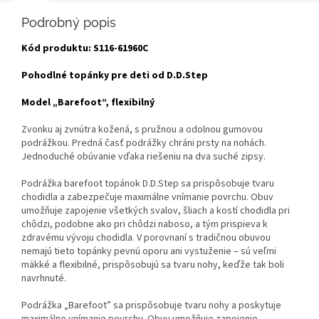
Podrobný popis
Kód produktu:
S116-61960C
Pohodlné topánky pre deti od D.D.Step
Model „Barefoot“, flexibilný
Zvonku aj zvnútra kožená, s pružnou a odolnou gumovou
podrážkou. Predná časť podrážky chráni prsty na nohách.
Jednoduché obúvanie vďaka riešeniu na dva suché zipsy.
Podrážka barefoot topánok D.D.Step sa prispôsobuje tvaru
chodidla a zabezpečuje maximálne vnímanie povrchu. Obuv
umožňuje zapojenie všetkých svalov, šliach a kostí chodidla pri
chôdzi, podobne ako pri chôdzi naboso, a tým prispieva k
zdravému vývoju chodidla. V porovnaní s tradičnou obuvou
nemajú tieto topánky pevnú oporu ani vystuženie – sú veľmi
mäkké a flexibilné, prispôsobujú sa tvaru nohy, keďže tak boli
navrhnuté.
Podrážka „Barefoot” sa prispôsobuje tvaru nohy a poskytuje