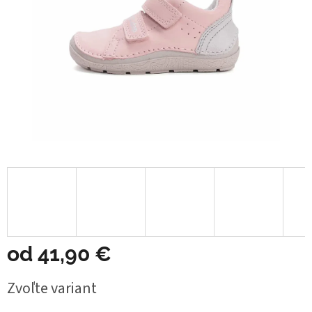
od
41,90 €
Jednotková
Zvoľte variant
cena: