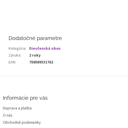
Dodatočné parametre
Kategória
:
Dievčenská obuv
Záruka
:
2 roky
EAN
:
758589331762
Z
á
p
ä
Informácie pre vás
t
Doprava a platba
i
O nás
e
Obchodné podmienky