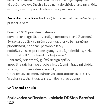
maximálne vnímanie povrchu. Obuv umožňuje zapojenie
všetkých svalov, šliach a kostí nohy do chôdze, ako pri chôdzi
naboso, čím prispieva k zdravému vývoju nohy.
Zero drop stielka
= žiadny výškový rozdiel medzi časťou pri
prstoch a pätou.
Použité 100% prírodné materiály
Nová technologia šitia - zaručuje flexibilitu a dlhú životnosť
Zvršok a podšívka z prémiovej kvalitnej kože - zaručuje
priedušnosť, neobsahuje toxické látky
Podošva z 100% prírodnej gumy - zaručuje flexibilitu, nízku
hmotnosť, dlhú životnosť, nešmýkavosť
Ochranný, priestorný, guľatý design špičky
Špeciálna stielka - absorbuje vlhkosť, tlmí nárazy pri chôdzi
a behu, podopiera klenbu nožičky
Obuv testovaná medzinárodným laboratoriom INTERTEK
Vysoká a stablilná kvalita materiálov a prevedenie
Veľkostná tabuľa
Sprievodca veľkosťami kolekcia DDStep Barefoot
'116