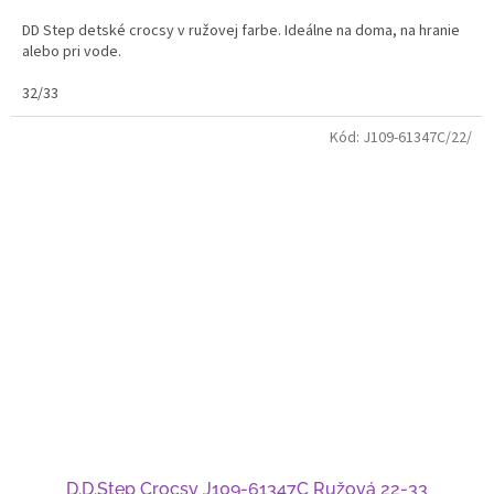
DD Step detské crocsy v ružovej farbe. Ideálne na doma, na hranie
alebo pri vode.
32/33
Kód:
J109-61347C/22/
D.D.Step Crocsy J109-61347C Ružová 22-33