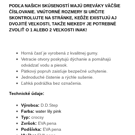
PODĽA NAŠICH SKÚSENOSTÍ MAJÚ DREVÁKY VÄČŠIE
ČÍSLOVANIE. VNÚTORNÉ ROZMERY SI URČITE
SKONTROLUJTE NA STRÁNKE, KEĎŽE EXISTUJÚ AJ
DVOJITÉ VEĽKOSTI, TAKŽE NIEKEDY JE POTREBNÉ
ZVOLIŤ O 1 ALEBO 2 VEĽKOSTI INAK!
Horná časť je vyrobená z kvalitnej gumy.
Vetracie otvory poskytujú dýchanie a pomáhajú
odvádzať vodu a piesok.
Pätkový popruh zaisťuje bezpečné uchytenie.
Jednoduché čistenie a rýchle sušenie.
Ľahká podrážka bez označenia.
Technické údaje:
Výrobca:
D.D.Step
Farba:
water lily pink
Typ:
crocsy
Zvršok:
EVA pena
Podšívka:
EVA pena