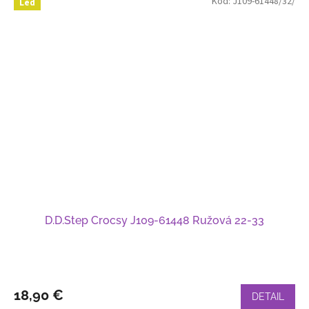
Kód:
J109-61448/32/
Led
D.D.Step Crocsy J109-61448 Ružová 22-33
18,90 €
DETAIL