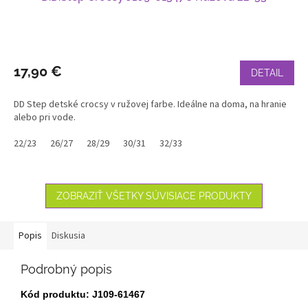
17,90 €
DETAIL
DD Step detské crocsy v ružovej farbe. Ideálne na doma, na hranie
alebo pri vode.
22/23
26/27
28/29
30/31
32/33
ZOBRAZIŤ VŠETKY SÚVISIACE PRODUKTY
Popis
Diskusia
Podrobný popis
Kód produktu: J109-61467