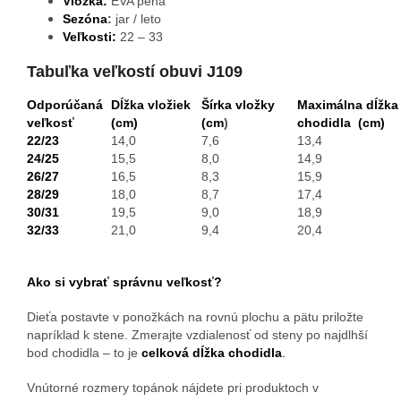
Vložka:
EVA pena
Sezóna
:
jar / leto
Veľkosti:
22 – 33
Tabuľka veľkostí obuvi J109
Odporúčaná
Dĺžka vložiek
Šírka vložky
Maximálna dĺžka
veľkosť
(cm)
(cm
)
chodidla
(cm)
22/23
14,0
7,6
13,4
24/25
15,5
8,0
14,9
26/27
16,5
8,3
15,9
28/29
18,0
8,7
17,4
30/31
19,5
9,0
18,9
32/33
21,0
9,4
20,4
Ako si vybrať správnu veľkosť?
Dieťa postavte v ponožkách na rovnú plochu a pätu priložte
napríklad k stene. Zmerajte vzdialenosť od steny po najdlhší
bod chodidla – to je
celková dĺžka chodidla
.
Vnútorné rozmery topánok nájdete pri produktoch v