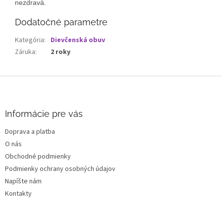
nezdravá.
Dodatočné parametre
Kategória
:
Dievčenská obuv
Záruka
:
2 roky
Z
á
p
ä
Informácie pre vás
t
Doprava a platba
i
O nás
e
Obchodné podmienky
Podmienky ochrany osobných údajov
Napíšte nám
Kontakty