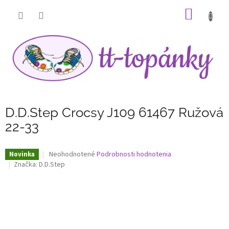
Prejsť
NÁKU
na
obsah
KOŠÍK
D.D.Step Crocsy J109 61467 Ružová
22-33
Priemerné
Neohodnotené
Podrobnosti hodnotenia
Novinka
hodnotenie
Značka:
D.D.Step
produktu
je
0,0
z
5
hviezdičiek.