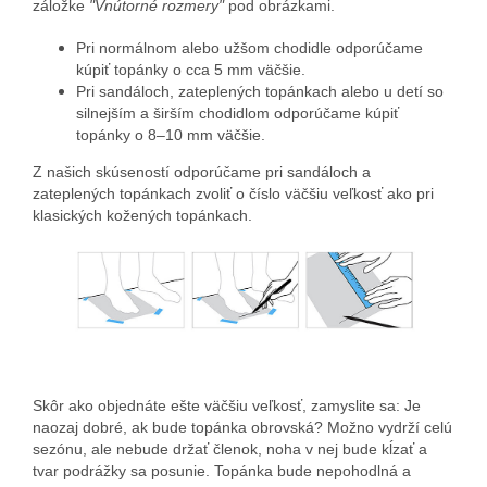
záložke
"Vnútorné rozmery"
pod obrázkami.
Pri normálnom alebo užšom chodidle odporúčame
kúpiť topánky o cca 5 mm väčšie.
Pri sandáloch, zateplených topánkach alebo u detí so
silnejším a širším chodidlom odporúčame kúpiť
topánky o 8–10 mm väčšie.
Z našich skúseností odporúčame pri sandáloch a
zateplených topánkach zvoliť o číslo väčšiu veľkosť ako pri
klasických kožených topánkach.
Skôr ako objednáte ešte väčšiu veľkosť, zamyslite sa: Je
naozaj dobré, ak bude topánka obrovská? Možno vydrží celú
sezónu, ale nebude držať členok, noha v nej bude kĺzať a
tvar podrážky sa posunie. Topánka bude nepohodlná a