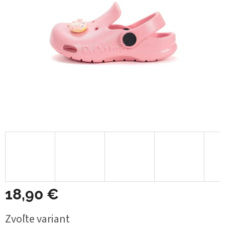
18,90 €
Jednotková
Zvoľte variant
cena: