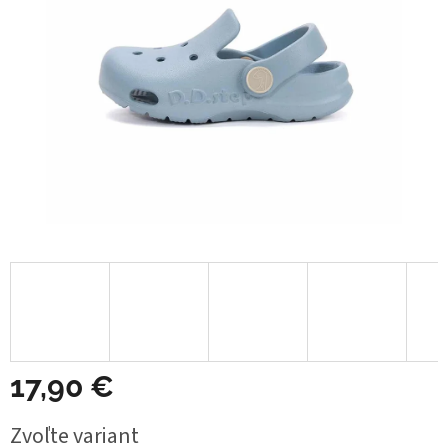
17,90 €
Jednotková
Zvoľte variant
cena: