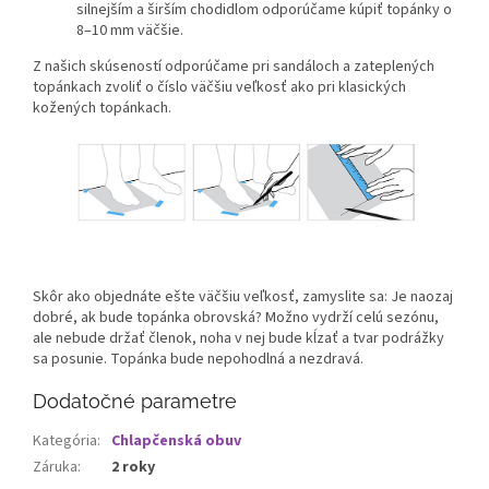
silnejším a širším chodidlom odporúčame kúpiť topánky o
8–10 mm väčšie.
Z našich skúseností odporúčame pri sandáloch a zateplených
topánkach zvoliť o číslo väčšiu veľkosť ako pri klasických
kožených topánkach.
Skôr ako objednáte ešte väčšiu veľkosť, zamyslite sa: Je naozaj
dobré, ak bude topánka obrovská? Možno vydrží celú sezónu,
ale nebude držať členok, noha v nej bude kĺzať a tvar podrážky
sa posunie. Topánka bude nepohodlná a nezdravá.
Dodatočné parametre
Kategória
:
Chlapčenská obuv
Záruka
:
2 roky