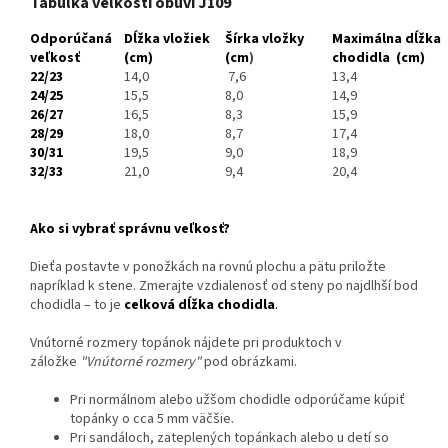
Tabuľka veľkostí obuvi J109
Odporúčaná
Dĺžka vložiek
Šírka vložky
Maximálna dĺžka
veľkosť
(cm)
(cm
)
chodidla
(cm)
22/23
14,0
7,6
13,4
24/25
15,5
8,0
14,9
26/27
16,5
8,3
15,9
28/29
18,0
8,7
17,4
30/31
19,5
9,0
18,9
32/33
21,0
9,4
20,4
Ako si vybrať správnu veľkosť?
Dieťa postavte v ponožkách na rovnú plochu a pätu priložte
napríklad k stene. Zmerajte vzdialenosť od steny po najdlhší bod
chodidla – to je
celková dĺžka chodidla
.
Vnútorné rozmery topánok nájdete pri produktoch v
záložke
"Vnútorné rozmery"
pod obrázkami.
Pri normálnom alebo užšom chodidle odporúčame kúpiť
topánky o cca 5 mm väčšie.
Pri sandáloch, zateplených topánkach alebo u detí so