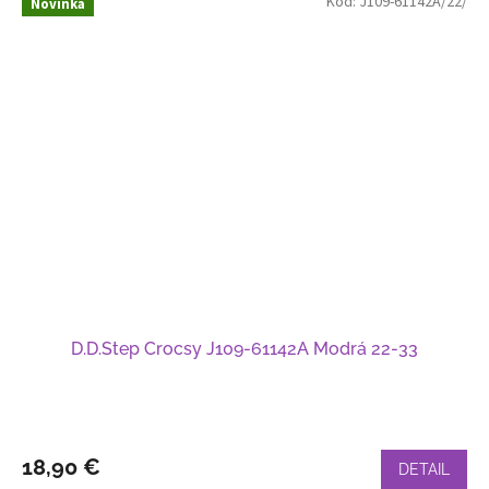
Kód:
J109-61142A/22/
Novinka
D.D.Step Crocsy J109-61142A Modrá 22-33
18,90 €
DETAIL