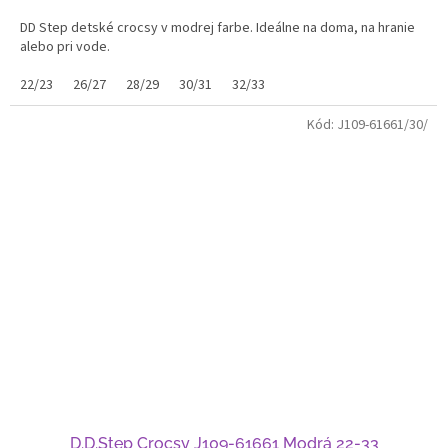
DD Step detské crocsy v modrej farbe. Ideálne na doma, na hranie
alebo pri vode.
22/23
26/27
28/29
30/31
32/33
Kód:
J109-61661/30/
D.D.Step Crocsy J109-61661 Modrá 22-33