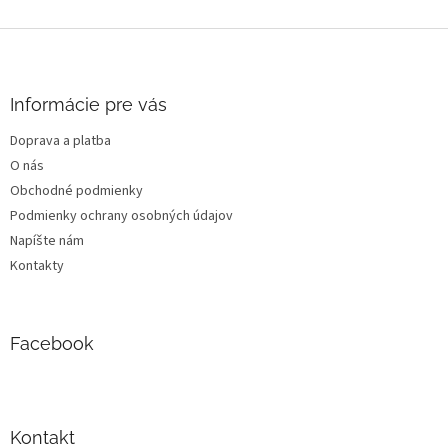
Z
á
p
ä
Informácie pre vás
t
Doprava a platba
i
O nás
e
Obchodné podmienky
Podmienky ochrany osobných údajov
Napíšte nám
Kontakty
Facebook
Kontakt