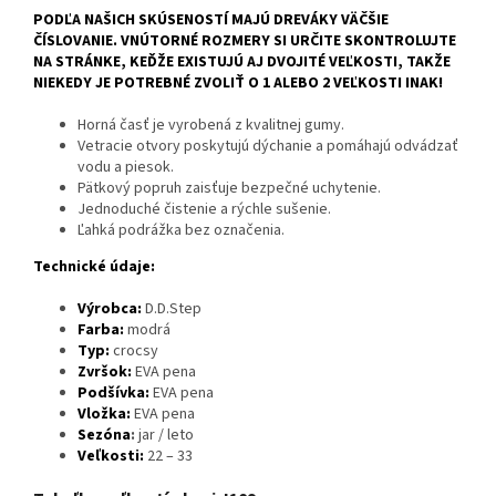
PODĽA NAŠICH SKÚSENOSTÍ MAJÚ DREVÁKY VÄČŠIE
ČÍSLOVANIE. VNÚTORNÉ ROZMERY SI URČITE SKONTROLUJTE
NA STRÁNKE, KEĎŽE EXISTUJÚ AJ DVOJITÉ VEĽKOSTI, TAKŽE
NIEKEDY JE POTREBNÉ ZVOLIŤ O 1 ALEBO 2 VEĽKOSTI INAK!
Horná časť je vyrobená z kvalitnej gumy.
Vetracie otvory poskytujú dýchanie a pomáhajú odvádzať
vodu a piesok.
Pätkový popruh zaisťuje bezpečné uchytenie.
Jednoduché čistenie a rýchle sušenie.
Ľahká podrážka bez označenia.
Technické údaje:
Výrobca:
D.D.Step
Farba:
modrá
Typ:
crocsy
Zvršok:
EVA pena
Podšívka:
EVA pena
Vložka:
EVA pena
Sezóna
:
jar / leto
Veľkosti:
22 – 33