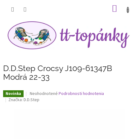
Prejsť
NÁKU
na
obsah
KOŠÍK
D.D.Step Crocsy J109-61347B
Modrá 22-33
Priemerné
Neohodnotené
Podrobnosti hodnotenia
Novinka
hodnotenie
Značka:
D.D.Step
produktu
je
0,0
z
5
hviezdičiek.