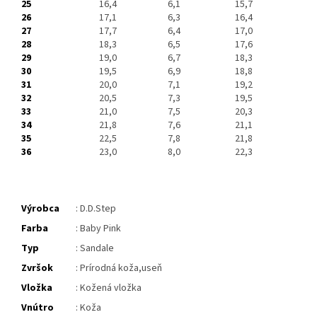
25
16,4
6,1
15,7
26
17,1
6,3
16,4
27
17,7
6,4
17,0
28
18,3
6,5
17,6
29
19,0
6,7
18,3
30
19,5
6,9
18,8
31
20,0
7,1
19,2
32
20,5
7,3
19,5
33
21,0
7,5
20,3
34
21,8
7,6
21,1
35
22,5
7,8
21,8
36
23,0
8,0
22,3
Výrobca
: D.D.Step
Farba
: Baby Pink
Typ
: Sandale
Zvršok
: Prírodná koža,useň
Vložka
: Kožená vložka
Vnútro
: Koža