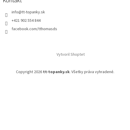
Kontakt
info
@
tt-topanky.sk
+421 902 554 844
facebook.com/tthomasds
Vytvoril Shoptet
Copyright 2026
tt-topanky.sk
. Všetky práva vyhradené.