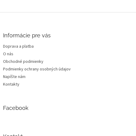
Z
á
p
ä
Informácie pre vás
t
Doprava a platba
i
O nás
e
Obchodné podmienky
Podmienky ochrany osobných údajov
Napíšte nám
Kontakty
Facebook