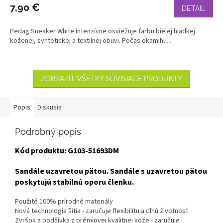
7,90 €
DETAIL
Pedag Sneaker White intenzívne osviežuje farbu bielej hladkej
koženej, syntetickej a textilnej obuvi. Počas okamihu...
ZOBRAZIŤ VŠETKY SÚVISIACE PRODUKTY
Popis
Diskusia
Podrobný popis
Kód produktu: G103-51693DM
Sandále uzavretou pätou. Sandále s uzavretou pätou
poskytujú stabilnú oporu členku.
Použité 100% prírodné materiály
Nová technologia šitia - zaručuje flexibilitu a dlhú životnosť
Zvršok a podšívka z prémiovej kvalitnej kože - zaručuje