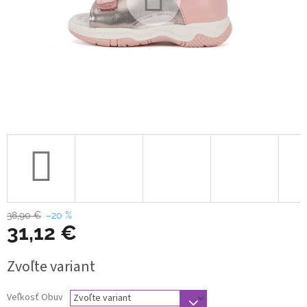
38,90 €
–20 %
31,12 €
Jednotková
Zvoľte variant
cena:
Veľkosť Obuv