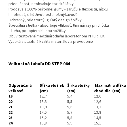
priedušnosť, neobsahuje toxické látky
Podošva z 100% prírodnej gumy - zaručuje flexibilitu, nízku
hmotnosť, dlhú životnosť, nešmýkavosť
Ochranný, priestorný, guľatý design špičky
Špeciálna stielka - absorbuje vlhkosť, tlmí nárazy pri chôdzi
a behu, podopiera klenbu nožičky
Obuv testovaná medzinárodným laboratoriom INTERTEK
Vysoká a stablilná kvalita materiálov a prevedenie
Veľkostná tabuľa DD STEP 064
Odporúčaná
Dĺžka vložiek
Šírka vložky
Maximálna dĺžka
veľkosť
(cm
)
(cm
)
chodidla
(cm)
19
12,7
5,4
12,0
20
13,3
5,5
12,6
21
13,9
5,6
13,2
22
14,5
5,7
13,8
23
15,2
5,8
14,5
24
15,8
5,9
15,1