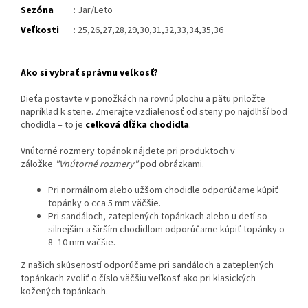
Sezóna
: Jar/Leto
Veľkosti
: 25,26,27,28,29,30,31,32,33,34,35,36
Ako si vybrať správnu veľkosť?
Dieťa postavte v ponožkách na rovnú plochu a pätu priložte
napríklad k stene. Zmerajte vzdialenosť od steny po najdlhší bod
chodidla – to je
celková dĺžka chodidla
.
Vnútorné rozmery topánok nájdete pri produktoch v
záložke
"Vnútorné rozmery"
pod obrázkami.
Pri normálnom alebo užšom chodidle odporúčame kúpiť
topánky o cca 5 mm väčšie.
Pri sandáloch, zateplených topánkach alebo u detí so
silnejším a širším chodidlom odporúčame kúpiť topánky o
8–10 mm väčšie.
Z našich skúseností odporúčame pri sandáloch a zateplených
topánkach zvoliť o číslo väčšiu veľkosť ako pri klasických
kožených topánkach.