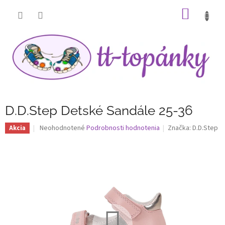
Prejsť
NÁKU
na
obsah
KOŠÍK
D.D.Step Detské Sandále 25-36
Priemerné
Neohodnotené
Podrobnosti hodnotenia
Značka:
D.D.Step
Akcia
hodnotenie
produktu
je
0,0
z
5
hviezdičiek.