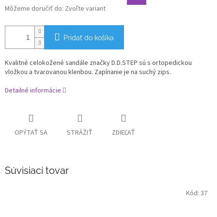
Môžeme doručiť do:
Zvoľte variant
Pridať do košíka
Kvalitné celokožené sandále značky D.D.STEP sú s ortopedickou
vložkou a tvarovanou klenbou. Zapínanie je na suchý zips.
Detailné informácie
OPÝTAŤ SA
STRÁŽIŤ
ZDIEĽAŤ
Súvisiaci tovar
Kód:
37