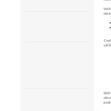
Vnút
obrá
Z na
väčš
Skôr
obro
podr