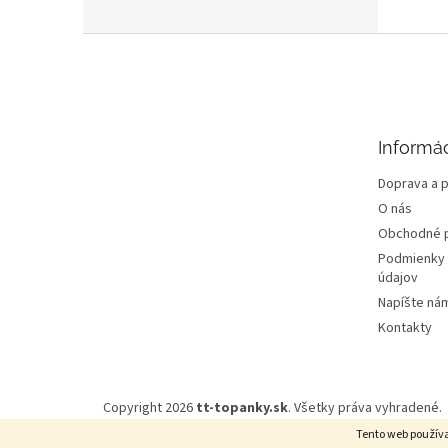
Z
á
p
ä
t
Informác
i
e
Doprava a p
O nás
Obchodné 
Podmienky 
údajov
Napíšte ná
Kontakty
Copyright 2026
tt-topanky.sk
. Všetky práva vyhradené.
Tento web používa