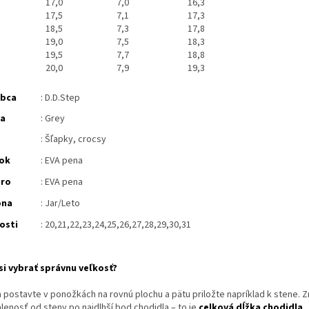
17,0
7,0
16,3
17,5
7,1
17,3
18,5
7,3
17,8
19,0
7,5
18,3
19,5
7,7
18,8
20,0
7,9
19,3
obca
: D.D.Step
ba
: Grey
:
Šľapky, crocsy
ok
:
EVA pena
tro
:
EVA pena
ona
: Jar/Leto
osti
: 20,21,22,23,24,25,26,27,28,29,30,31
si vybrať správnu veľkosť?
a postavte v ponožkách na rovnú plochu a pätu priložte napríklad k stene. 
lenosť od steny po najdlhší bod chodidla – to je
celková dĺžka chodidla
.