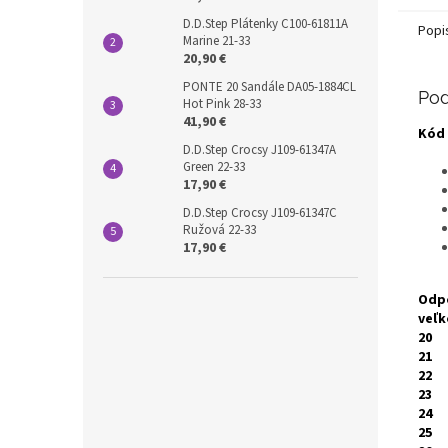
D.D.Step Plátenky C100-61811A
Popi
Marine 21-33
20,90 €
PONTE 20 Sandále DA05-1884CL
Pod
Hot Pink 28-33
41,90 €
Kód 
D.D.Step Crocsy J109-61347A
Green 22-33
17,90 €
D.D.Step Crocsy J109-61347C
Ružová 22-33
17,90 €
Odp
veľk
20
21
22
23
24
25