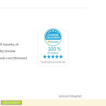
tt-topanky.sk
902 554 844
ook.com/tthomasd
Vytvoril Shoptet
ROZUMIEM