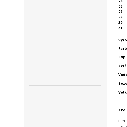
26
27
28
29
30
31
Výr
Far
Typ
Zvrš
Vnú
Sez
Veľk
Ako 
Dieť
vzdia