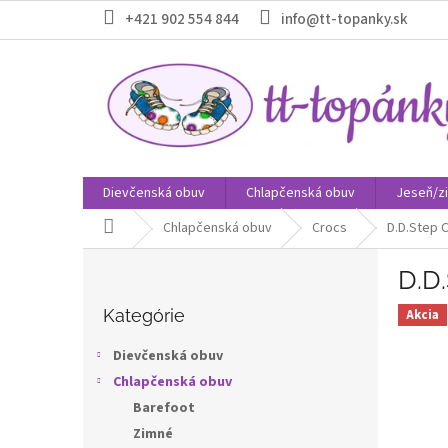
Prejsť
+421 902 554 844
info@tt-topanky.sk
na
obsah
Dievčenská obuv
Chlapčenská obuv
Jeseň/z
Domov
Chlapčenská obuv
Crocs
D.D.Step 
B
D.D
o
Preskočiť
č
kategórie
Kategórie
Akcia
n
ý
Dievčenská obuv
p
Chlapčenská obuv
a
Barefoot
n
e
Zimné