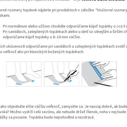
orné rozmery topánok nájdete pri produktoch v záložke
"Vnútorné rozmer
zkami.
Pri normálnom alebo užšom chodidle odporúčame kúpiť topánky o cca 5 
Pri sandáloch, zateplených topánkach alebo u detí so silnejším a širším 
odporúčame kúpiť topánky o 8–10 mm väčšie.
šich skúseností odporúčame pri sandáloch a zateplených topánkach zvoliť o
iu veľkosť ako pri klasických kožených topánkach.
 ako objednáte ešte väčšiu veľkosť, zamyslite sa: Je naozaj dobré, ak bud
vská? Možno vydrží celú sezónu, ale nebude držať členok, noha v nej bude k
ážky sa posunie. Topánka bude nepohodlná a nezdravá.