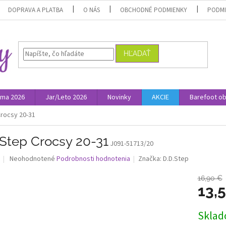
DOPRAVA A PLATBA
O NÁS
OBCHODNÉ PODMIENKY
PODMI
HĽADAŤ
ima 2026
Jar/Leto 2026
Novinky
AKCIE
Barefoot o
Crocsy 20-31
.Step Crocsy 20-31
J091-51713/20
Priemerné
Neohodnotené
Podrobnosti hodnotenia
Značka:
D.D.Step
hodnotenie
produktu
16,90 €
je
13,
0,0
z
Jednotk
Skla
5
cena:
hviezdičiek.