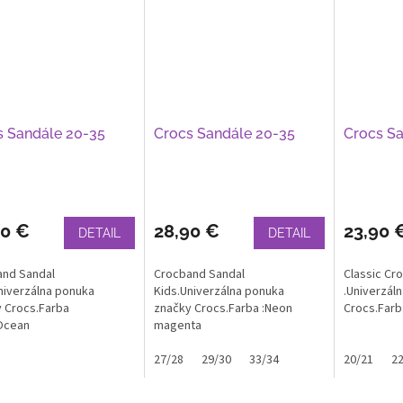
s Sandále 20-35
Crocs Sandále 20-35
Crocs Sa
90 €
28,90 €
23,90 
DETAIL
DETAIL
and Sandal
Crocband Sandal
Classic Cr
niverzálna ponuka
Kids.Univerzálna ponuka
.Univerzál
 Crocs.Farba
značky Crocs.Farba :Neon
Crocs.Farb
Ocean
magenta
27/28
29/30
33/34
20/21
22