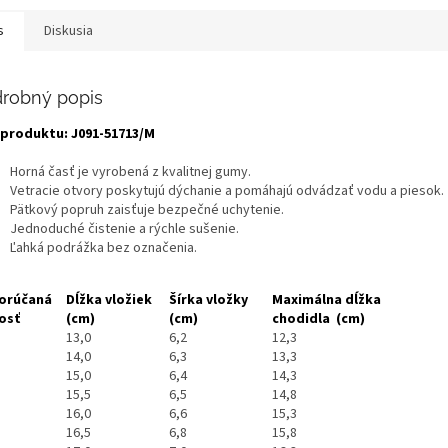
s
Diskusia
robný popis
produktu: J091-51713/M
Horná časť je vyrobená z kvalitnej gumy.
Vetracie otvory poskytujú dýchanie a pomáhajú odvádzať vodu a piesok.
Pätkový popruh zaisťuje bezpečné uchytenie.
Jednoduché čistenie a rýchle sušenie.
Ľahká podrážka bez označenia.
orúčaná
Dĺžka vložiek
Šírka vložky
Maximálna dĺžka
osť
(cm)
(cm)
chodidla
(cm)
13,0
6,2
12,3
14,0
6,3
13,3
15,0
6,4
14,3
15,5
6,5
14,8
16,0
6,6
15,3
16,5
6,8
15,8