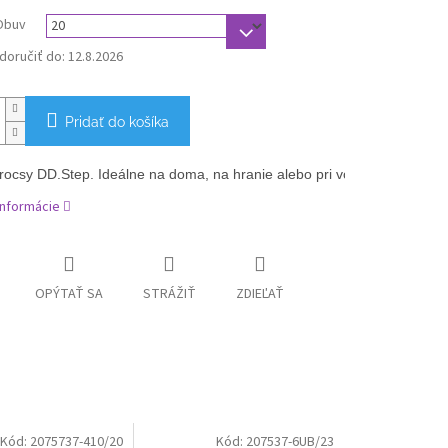
Obuv
oručiť do:
12.8.2026
Pridať do košíka
rocsy DD.Step. Ideálne na doma, na hranie alebo pri vode. 
informácie
OPÝTAŤ SA
STRÁŽIŤ
ZDIEĽAŤ
Kód:
2075737-410/20
Kód:
207537-6UB/23