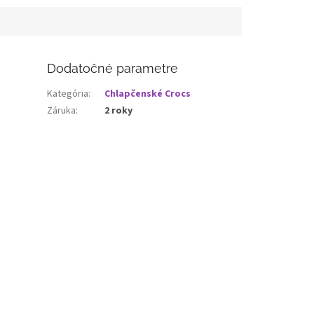
Dodatočné parametre
Kategória
:
Chlapčenské Crocs
Záruka
:
2 roky