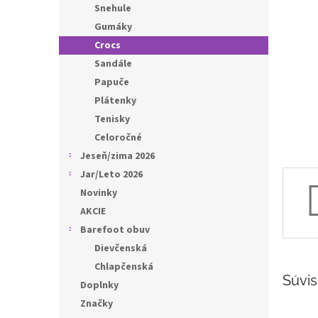
l
Snehule
Gumáky
Crocs
Sandále
Papuče
Plátenky
Tenisky
Celoročné
Jeseň/zima 2026
Jar/Leto 2026
Novinky
AKCIE
Barefoot obuv
Dievčenská
Chlapčenská
Súvis
Doplnky
Značky