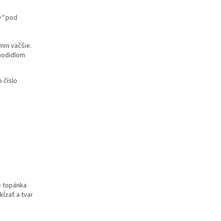
y"
pod
mm väčšie.
chodidlom
 číslo
e topánka
ĺzať a tvar