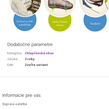
Dodatočné parametre
Kategória
:
Chlapčenská obuv
Záruka
:
2 roky
EAN
:
Zvoľte variant
Z
á
p
ä
Informácie pre vás
t
Doprava a platba
i