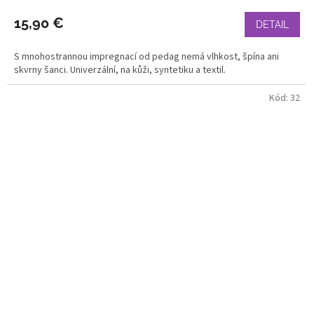
15,90 €
DETAIL
S mnohostrannou impregnací od pedag nemá vlhkost, špína ani
skvrny šanci. Univerzální, na kůži, syntetiku a textil.
Kód:
32