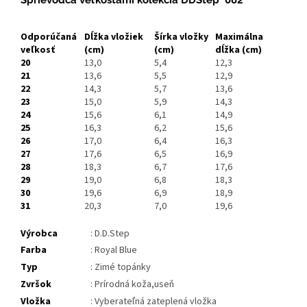
Odporúčaná
Dĺžka vložiek
Šírka vložky
Maximálna
veľkosť
(cm)
(cm)
dĺžka
(cm)
20
13,0
5,4
12,3
21
13,6
5,5
12,9
22
14,3
5,7
13,6
23
15,0
5,9
14,3
24
15,6
6,1
14,9
25
16,3
6,2
15,6
26
17,0
6,4
16,3
27
17,6
6,5
16,9
28
18,3
6,7
17,6
29
19,0
6,8
18,3
30
19,6
6,9
18,9
31
20,3
7,0
19,6
Výrobca
: D.D.Step
Farba
: Royal Blue
Typ
: Zimé topánky
Zvršok
: Prírodná koža,useň
Vložka
: Vyberateľná zateplená vložka