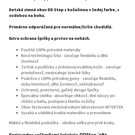
Detská zimná obuv DD Step s kožušinou v šedej farbe, s
ozdobou na boku.
Primárne odporúčaná pre normálne/širšie chodidlá.
Extra ochrana špičky a prstov na nohách.
Použité 100% prírodné materiály
Nová technologia šitia - zaručuje flexibilitu a dlhú
životnosť
Zvršok a podšívka z prémiovej kvalitnej kože - zaručuje
priedušnosť, neobsahuje toxické látky
Podošva z 100% prírodnej gumy - zaručuje flexibilitu,
nízku hmotnosť, dlhú životnosť, nešmýkavosť
Ochranný, priestorný, guľatý design špičky
Špeciálna stielka - absorbuje vlhkosť, tlmí nárazy pri
chôdzi a behu, podopiera klenbu nožičky
Obuv testovaná medzinárodným laboratoriom INTERTEK
Vysoká a stablilná kvalita materiálov a prevedenie
M
äkká a flexibilná podrážka - ideálna voľba pre prvé kroky.
Sprievodca veľkosťami kolekcia DDStep '082