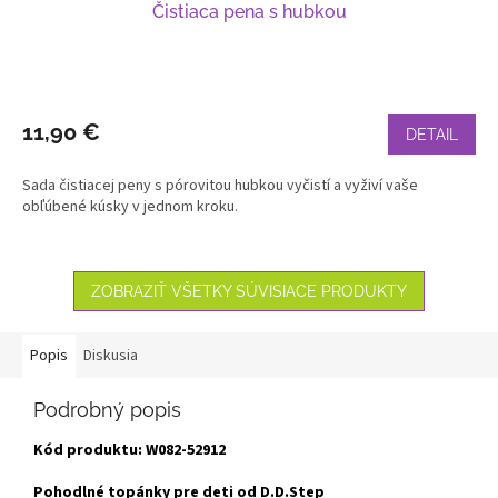
Čistiaca pena s hubkou
11,90 €
DETAIL
Sada čistiacej peny s pórovitou hubkou vyčistí a vyživí vaše
obľúbené kúsky v jednom kroku.
ZOBRAZIŤ VŠETKY SÚVISIACE PRODUKTY
Popis
Diskusia
Podrobný popis
Kód produktu: W082-52912
Pohodlné topánky pre deti od D.D.Step