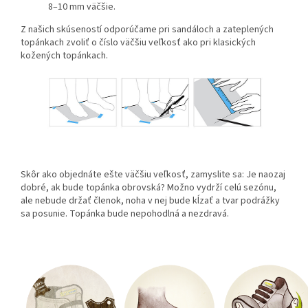
8–10 mm väčšie.
Z našich skúseností odporúčame pri sandáloch a zateplených
topánkach zvoliť o číslo väčšiu veľkosť ako pri klasických
kožených topánkach.
Skôr ako objednáte ešte väčšiu veľkosť, zamyslite sa: Je naozaj
dobré, ak bude topánka obrovská? Možno vydrží celú sezónu,
ale nebude držať členok, noha v nej bude kĺzať a tvar podrážky
sa posunie. Topánka bude nepohodlná a nezdravá.