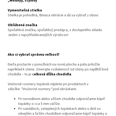
„Módnyý, štýlový”
Vymeniteľná stielka
Stielka je pohodlná, tlmiaca vibrácie a dá sa vybrať z obuvi.
Obľúbená značka
Spoľahlivá značka, spoľahlivý predajca, z dostupného skladu.
Jeden z najvyhľadávanejších výrobcov!
Ako si vybrať správnu veľkosť?
Dieťa postavte v ponožkách na rovnú plochu a pätu priložte
napríklad k stene. Zmerajte vzdialenosť od steny po najdlhší bod
chodidla – to je
c
elková dĺžka chodidla
.
Vnútorné rozmery topánok nájdete pri produktoch v
záložke
"Vnútorné rozmery"
pod obrázkami.
Pri normálnom alebo užšom chodidle odporúčame kúpiť
topánky o cca 5 mm väčšie.
Pri sandáloch, zateplených topánkach alebo u detí so
silnejším a širším chodidlom odporúčame kúpiť topánky o