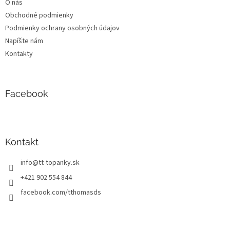
O nás
e
Obchodné podmienky
Podmienky ochrany osobných údajov
Napíšte nám
Kontakty
Facebook
Kontakt
info
@
tt-topanky.sk
+421 902 554 844
facebook.com/tthomasds