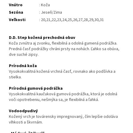
Vnútro
: Koža
Sezóna
: Jeseň/Zima
Veľkosti
: 20,21,22,23,24,25,26,27,28,29,30,31
D.D. Step kožená prechodná obuv
Koža zvnútra aj zvonku, flexibilná a odolná gumená podrážka.
Predná časť podrážky chráni prsty na nohách. Ľahko sa obúva,
dve suché zipsy.
Prírodná koža
Vysokokvalitná kožená vrchná časť, rovnako ako podšívka a
stielka.
Prírodná gumová podrážka
Vysokokvalitná kaučuková gumo
vá podrážka, ktorá je odolná
voči opotrebeniu, nešmýka sa, je flexibilná a ľahká.
Vodoodpudivý
Kožený vrch je továrensky impregnovaný, čím lepšie odoláva
vlhkosti a škvrnám.