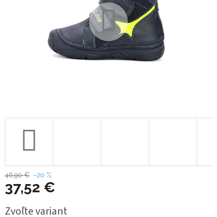
46,90 €
–20 %
37,52 €
Jednotková
Zvoľte variant
cena: