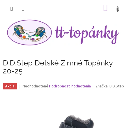
Prejsť
NÁKU
na
obsah
KOŠÍK
D.D.Step Detské Zimné Topánky
20-25
Priemerné
Neohodnotené
Podrobnosti hodnotenia
Značka:
D.D.Step
Akcia
hodnotenie
produktu
je
0,0
z
5
hviezdičiek.