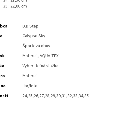
34 : 21,50 cm
35 : 22,00 cm
obca
: D.D.Step
ba
: Calypso Sky
: Športová obuv
ok
: Material, AQUA-TEX
ka
:
Vyberateľná vložka
tro
: Material
óna
: Jar/leto
osti
: 24,25,26,27,28,29,30,31,32,33,34,35