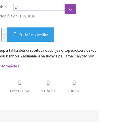
Obuv
oručiť do:
10.8.2026
Pridať do košíka
super ľahká detská športová obuv,
je s ortopedickou vložkou
ou klenbou. Zapínanie je na suchý zips. Farba: Calypso Sky
informácie
OPÝTAŤ SA
STRÁŽIŤ
ZDIEĽAŤ