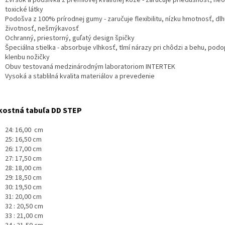
toxické látky
Podošva z 100% prírodnej gumy - zaručuje flexibilitu, nízku hmotnosť, dlh
životnosť, nešmýkavosť
Ochranný, priestorný, guľatý design špičky
Špeciálna stielka - absorbuje vlhkosť, tlmí nárazy pri chôdzi a behu, podo
klenbu nožičky
Obuv testovaná medzinárodným laboratoriom INTERTEK
Vysoká a stablilná kvalita materiálov a prevedenie
kostná tabuľa DD STEP
24: 16,00 cm
25: 16,50 cm
26: 17,00 cm
27: 17,50 cm
28: 18,00 cm
29: 18,50 cm
30: 19,50 cm
31: 20,00 cm
32 : 20,50 cm
33 : 21,00 cm