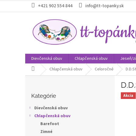
Prejsť
+421 902 554 844
info@tt-topanky.sk
na
obsah
Dievčenská obuv
Chlapčenská obuv
Jeseň/z
Domov
Chlapčenská obuv
Celoročné
D.D.S
B
D.D
o
Preskočiť
č
kategórie
Kategórie
Akcia
n
ý
Dievčenská obuv
p
Chlapčenská obuv
a
Barefoot
n
e
Zimné