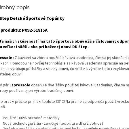
robný popis
.Step Detské Športové Topánky
 produktu: P092-51815A
ľa našich skúseností má táto športová obuv užšie číslovanie; odpo
u veľkosť väčšiu ako pri koženej obuvi DD Step.
essole
:
Z kaviarní sa zbiera použitá kávová usadenina, čím sa jej skončeni
dkach. Pomocou najnovšej technológie sa kávová usadenina spracuje na pel
ch sa vyrábajú podrážky a stielky obuvi, čo vedie k výrobe tejto recyklova
teľnej obuvi.
ý pár
Espressole
obsahuje dve šálky použitej kávovej usadeniny, čím sa 
ropy používanej pri výrobe tradičnej obuvi.
o prať v práčke pri max. teplote 30°C! Na pranie sa odporúča použiť vrecko
zeň.
Použité 100% prírodné materiály
Nová technologia šitia - zaručuje flexibilitu a dlhú životnosť
Zvršok a podšívka z prémiovej kvalitnej kože - zaručuje priedušnosť, ne