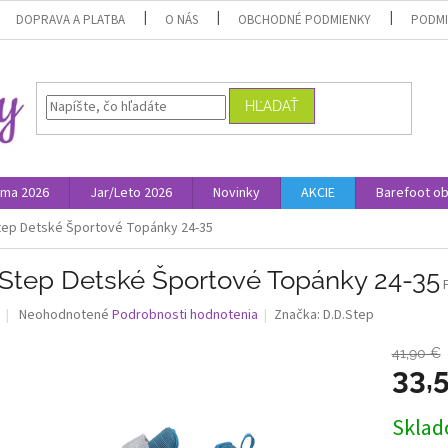
DOPRAVA A PLATBA
O NÁS
OBCHODNÉ PODMIENKY
PODMI
HĽADAŤ
ima 2026
Jar/Leto 2026
Novinky
AKCIE
Barefoot o
tep Detské Športové Topánky 24-35
.Step Detské Športové Topánky 24-35
Priemerné
Neohodnotené
Podrobnosti hodnotenia
Značka:
D.D.Step
hodnotenie
produktu
41,90 €
je
33,
0,0
z
Jednotk
Skla
5
cena:
hviezdičiek.