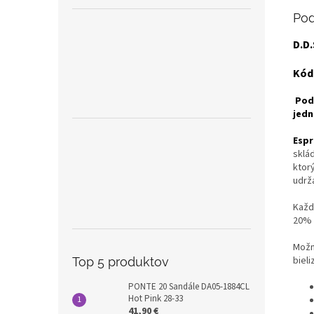
Pod
D.D
Kód
Pod
jedn
Espr
sklá
ktorý
udrža
Každ
20% 
Možn
bieli
Top 5 produktov
PONTE 20 Sandále DA05-1884CL
Hot Pink 28-33
41,90 €