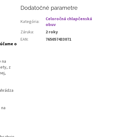
Dodatočné parametre
Celoročná chlapčenská
Kategória
:
obuv
Záruka
:
2 roky
EAN
:
765057433071
rúčame o
e na
ety, z
nej,
nahrádza
 na
obsahuje