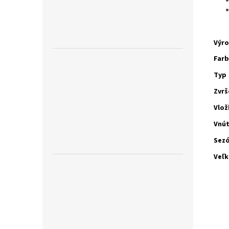
Výr
Far
Typ
Zvrš
Vlož
Vnú
Sez
Veľk