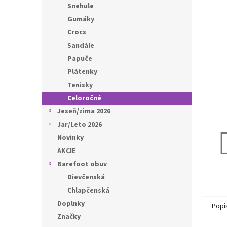
l
Snehule
Gumáky
Crocs
Sandále
Papuče
Plátenky
Tenisky
Celoročné
Jeseň/zima 2026
Jar/Leto 2026
Novinky
AKCIE
Barefoot obuv
Dievčenská
Chlapčenská
Doplnky
Popi
Značky