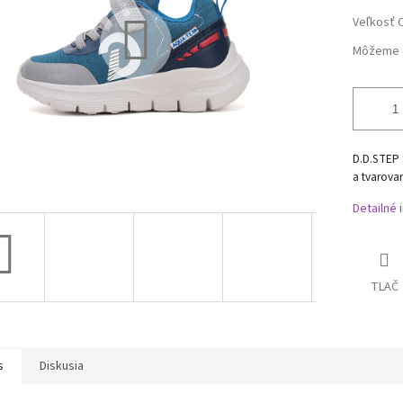
Veľkosť 
Môžeme d
D.D.STEP 
a tvarovan
Detailné 
TLAČ
s
Diskusia