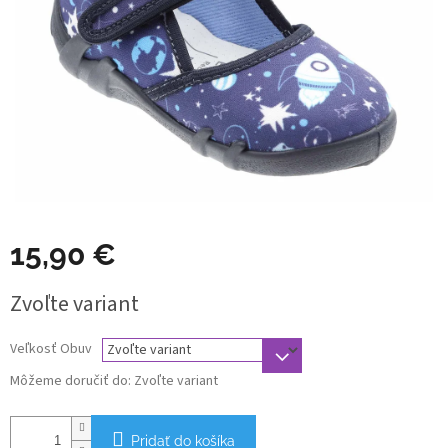
15,90 €
Jednotková
Zvoľte variant
cena:
Veľkosť Obuv
Môžeme doručiť do:
Zvoľte variant
Pridať do košíka