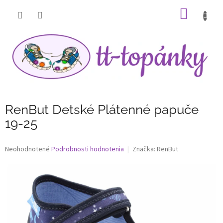
Prejsť
NÁKU
na
obsah
KOŠÍK
RenBut Detské Plátenné papuče
19-25
Priemerné
Neohodnotené
Podrobnosti hodnotenia
Značka:
RenBut
hodnotenie
produktu
je
0,0
z
5
hviezdičiek.