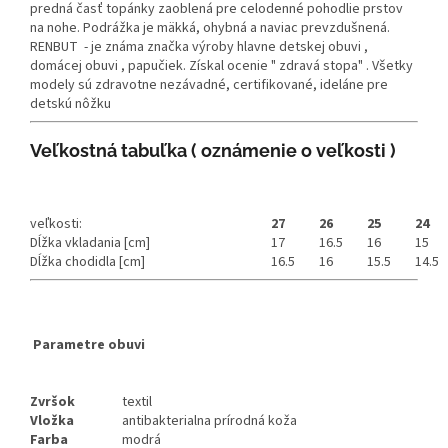
predná časť topánky zaoblená pre celodenné pohodlie prstov
na nohe. Podrážka je mäkká, ohybná a naviac prevzdušnená.
RENBUT - je známa značka výroby hlavne detskej obuvi ,
domácej obuvi , papučiek. Získal ocenie " zdravá stopa" . Všetky
modely sú zdravotne nezávadné, certifikované, ideláne pre
detskú nôžku
Veľkostná tabuľka ( oznámenie o veľkosti )
veľkosti:
27
26
25
24
Dĺžka vkladania [cm]
17
16.5
16
15
Dĺžka chodidla [cm]
16.5
16
15.5
14.5
Parametre obuvi
Zvršok
textil
Vložka
antibakterialna prírodná koža
Farba
modrá