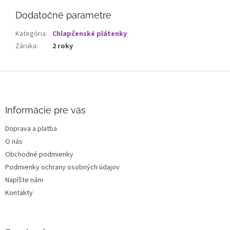
Dodatočné parametre
Kategória
:
Chlapčenské plátenky
Záruka
:
2 roky
Z
á
p
ä
Informácie pre vás
t
Doprava a platba
i
O nás
e
Obchodné podmienky
Podmienky ochrany osobných údajov
Napíšte nám
Kontakty