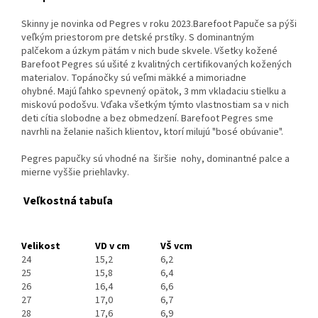
Skinny je novinka od Pegres v roku 2023.Barefoot Papuče sa pýši
veľkým priestorom pre detské prstíky. S dominantným
palčekom a úzkym pätám v nich bude skvele. Všetky kožené
Barefoot Pegres sú ušité z kvalitných certifikovaných kožených
materialov. Topánočky sú veľmi mäkké a mimoriadne
ohybné. Majú ľahko spevnený opätok, 3 mm vkladaciu stielku a
miskovú podošvu. Vďaka všetkým týmto vlastnostiam sa v nich
deti cítia slobodne a bez obmedzení. Barefoot Pegres sme
navrhli na želanie našich klientov, ktorí milujú "bosé obúvanie".
Pegres papučky sú vhodné na
širšie
nohy, dominantné palce a
mierne vyššie priehlavky.
Veľkostná tabuľa
Velikost
VD v cm
VŠ vcm
24
15,2
6,2
25
15,8
6,4
26
16,4
6,6
27
17,0
6,7
28
17,6
6,9