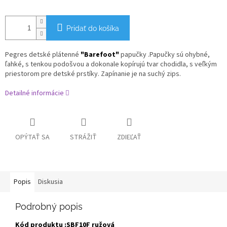
Pridať do košíka
Pegres
detské plátenné
"Barefoot"
papučky .Papučky sú ohybné,
ľahké, s tenkou podošvou a dokonale kopírujú tvar chodidla,
s
veľkým
priestorom pre detské prstíky.
Zapínanie je na suchý zips.
Detailné informácie
OPÝTAŤ SA
STRÁŽIŤ
ZDIEĽAŤ
Popis
Diskusia
Podrobný popis
Kód produktu :SBF10F ružová