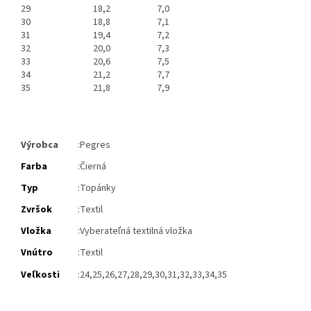
29
18,2
7,0
30
18,8
7,1
31
19,4
7,2
32
20,0
7,3
33
20,6
7,5
34
21,2
7,7
35
21,8
7,9
Výrobca
:Pegres
Farba
:Čierná
Typ
:Topánky
Zvršok
:Textil
Vložka
:Vyberateľná textilná vložka
Vnútro
:Textil
Veľkosti
:24,25,26,27,28,29,30,31,32,33,34,35