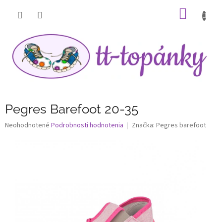
Prejsť
NÁKU
na
obsah
KOŠÍK
Pegres Barefoot 20-35
Priemerné
Neohodnotené
Podrobnosti hodnotenia
Značka:
Pegres barefoot
hodnotenie
produktu
je
0,0
z
5
hviezdičiek.