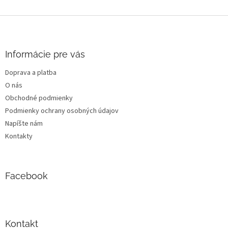
Z
á
p
ä
Informácie pre vás
t
Doprava a platba
i
O nás
e
Obchodné podmienky
Podmienky ochrany osobných údajov
Napíšte nám
Kontakty
Facebook
Kontakt