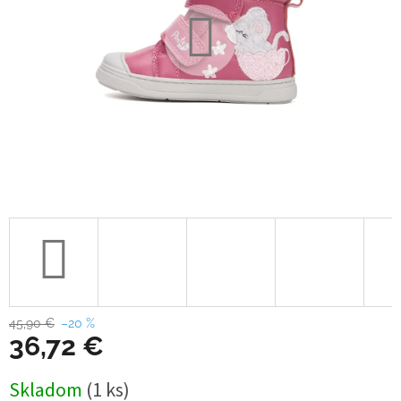
45,90 €
–20 %
36,72 €
Jednotková
Skladom
(1 ks)
cena: