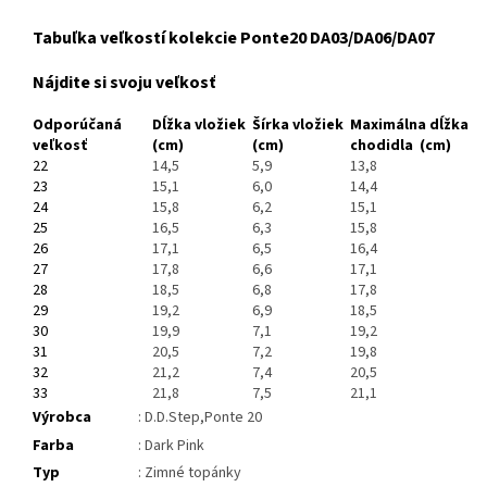
Tabuľka veľkostí kolekcie Ponte20 DA03/DA06/DA07
Nájdite si svoju veľkosť
Odporúčaná
Dĺžka vložiek
Šírka vložiek
Maximálna dĺžka
veľkosť
(cm)
(cm)
chodidla (cm)
22
14,5
5,9
13,8
23
15,1
6,0
14,4
24
15,8
6,2
15,1
25
16,5
6,3
15,8
26
17,1
6,5
16,4
27
17,8
6,6
17,1
28
18,5
6,8
17,8
29
19,2
6,9
18,5
30
19,9
7,1
19,2
31
20,5
7,2
19,8
32
21,2
7,4
20,5
33
21,8
7,5
21,1
Výrobca
: D.D.Step,Ponte 20
Farba
: Dark Pink
Typ
: Zimné topánky