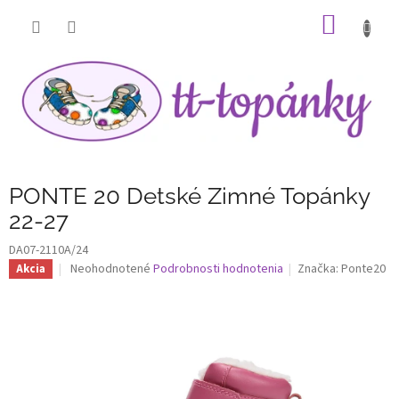
Prejsť
NÁKU
na
obsah
KOŠÍK
PONTE 20 Detské Zimné Topánky
22-27
DA07-2110A/24
Priemerné
Neohodnotené
Podrobnosti hodnotenia
Značka:
Ponte20
Akcia
hodnotenie
produktu
je
0,0
z
5
hviezdičiek.