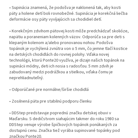
• Supinácia znamená, že podošva je naklonená tak, aby kosti
päty a holene detí boli rovnobežné. Supinácia je korekčná liečba
deformácie osy päty vyvíjajúcich sa chodidiel detí.
• Korekčným zdvihom pätovej kosti môže predchádzať skolióze,
napätiu a poraneniam kolenných väzov. Odporúča sa pre deti s
klepaným kolenom a/alebo pronovanou nohou. Podošva
topánok je vychýlená zvnútra von o 5 mm, čo jemne tlačí kostice
na detských chodidlách do rovnej polohy. Vďaka novej
technológii, ktorú Ponte20 využíva, je dizajn našich topánok na
supinácii módny, deti ich nosia s radosťou. 5 mm zdvih je
zabudovaný medzi podrážkou a stielkou, vďaka čomu je
neprehliadnuteľný.
• Odporúčané pre normálne/širšie chodidlá
• Zosilnená päta pre stabilnú podporu členku
• DDStep predstavuje poprednú značku detskej obuvi v
Maďarsku. S dedičstvom siahajúcim takmer do roku 1980 sa
DDStep venuje výrobe špičkových topánok ponúkaných za
dostupnú cenu. Značka tiež vyrába supinované topánky pod
značkou Ponte20.