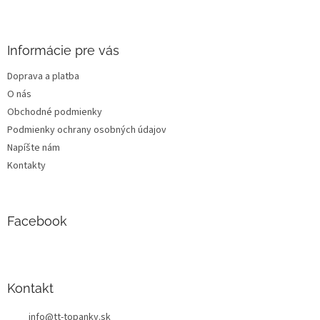
Z
á
p
ä
Informácie pre vás
t
Doprava a platba
i
O nás
e
Obchodné podmienky
Podmienky ochrany osobných údajov
Napíšte nám
Kontakty
Facebook
Kontakt
info
@
tt-topanky.sk