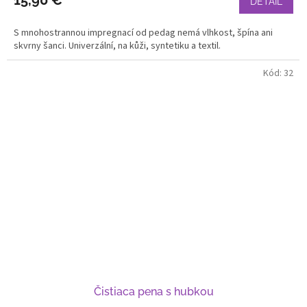
15,90 €
DETAIL
S mnohostrannou impregnací od pedag nemá vlhkost, špína ani
skvrny šanci. Univerzální, na kůži, syntetiku a textil.
Kód:
32
Čistiaca pena s hubkou