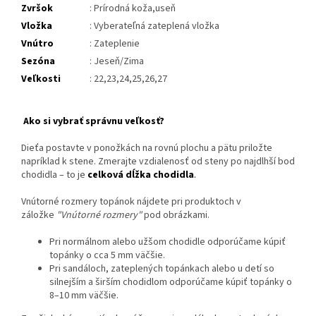
Zvršok
: Prírodná koža,useň
Vložka
: Vyberateľná zateplená vložka
Vnútro
: Zateplenie
Sezóna
: Jeseň/Zima
Veľkosti
: 22,23,24,25,26,27
Ako si vybrať správnu veľkosť?
Dieťa postavte v ponožkách na rovnú plochu a pätu priložte
napríklad k stene. Zmerajte vzdialenosť od steny po najdlhší bod
chodidla – to je
celková dĺžka chodidla
.
Vnútorné rozmery topánok nájdete pri produktoch v
záložke
"Vnútorné rozmery"
pod obrázkami.
Pri normálnom alebo užšom chodidle odporúčame kúpiť
topánky o cca 5 mm väčšie.
Pri sandáloch, zateplených topánkach alebo u detí so
silnejším a širším chodidlom odporúčame kúpiť topánky o
8–10 mm väčšie.