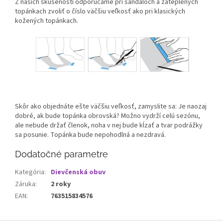
Z našich skúseností odporúčame pri sandáloch a zateplených
topánkach zvoliť o číslo väčšiu veľkosť ako pri klasických
kožených topánkach.
Skôr ako objednáte ešte väčšiu veľkosť, zamyslite sa: Je naozaj
dobré, ak bude topánka obrovská? Možno vydrží celú sezónu,
ale nebude držať členok, noha v nej bude kĺzať a tvar podrážky
sa posunie. Topánka bude nepohodlná a nezdravá.
Dodatočné parametre
Kategória
:
Dievčenská obuv
Záruka
:
2 roky
EAN
:
763515834576