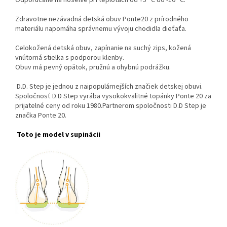
Odporúčané na nosenie pri teplotách od +5 °C do -10 °C.
Zdravotne nezávadná detská obuv Ponte20 z prírodného
materiálu napomáha správnemu vývoju chodidla dieťaťa.
Celokožená detská obuv, zapínanie na suchý zips, kožená
vnútorná stielka s podporou klenby.
Obuv má pevný opätok, pružnú a ohybnú podrážku.
D.D. Step je jednou z naipopulárnejších značiek detskej obuvi.
Spoločnosť D.D Step vyrába vysokokvalitné topánky Ponte 20 za
prijatelné ceny od roku 1980.Partnerom spoločnosti D.D Step je
značka Ponte 20.
Toto je model v supinácii