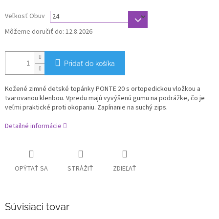
Veľkosť Obuv
Môžeme doručiť do:
12.8.2026
Pridať do košíka
K
ožené zimné detské topánky
PONTE 20 s ortopedickou vložkou a
tvarovanou klenbou. Vpredu majú vyvýšenú gumu na podrážke, čo je
veľmi praktické proti okopaniu. Zapínanie na suchý zips.
Detailné informácie
OPÝTAŤ SA
STRÁŽIŤ
ZDIEĽAŤ
Súvisiaci tovar