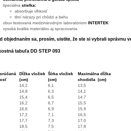
špeciálna
stielka:
absorbuje vlhkosť
tlmí nárazy pri chôdzi a behu
obuv testovaná medzinárodným laboratóriom
INTERTEK
vysoká kvalita materiálov aj spracovania
d objednaním sa, prosím, uistite, že ste si vybrali správnu v
kostná tabuľa DD STEP 093
orúčaná
Dĺžka vložiek
Šírka vložiek
Maximálna dĺžka
kosť
(cm)
(cm)
chodidla
(cm)
14,2
6,1
13,5
14,8
6,3
14,1
15,4
6,5
14,7
16,2
6,7
15,5
16,6
6,9
15,9
17,2
7,1
16,5
17,7
7,3
17,0
18,5
7,5
17,8