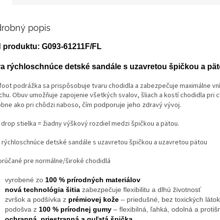
robný popis
 produktu: G093-61211F/FL
ra rýchloschnúce detské sandále s uzavretou špičkou a pät
foot podrážka sa prispôsobuje tvaru chodidla a zabezpečuje maximálne vn
chu. Obuv umožňuje zapojenie všetkých svalov, šliach a kostí chodidla pri c
bne ako pri chôdzi naboso, čím p
avý vývoj.
odporuje jeho zdr
 drop stielka = žiadny výškový rozdiel medzi špičkou a pätou.
a rýchloschnúce detské sandále s uzavretou špičkou a uzavretou pätou
rúčané pre normálne/široké chodidlá
vyrobené zo
100 % prírodných materiálov
nová technológia šitia
zabezpečuje flexibilitu a dlhú životnosť
zvršok a podšívka z
prémiovej kože
– priedušné, bez toxických látok
podošva z
100 % prírodnej gumy
– flexibilná, ľahká, odolná a proti
ochranná, priestranná a guľatá špička