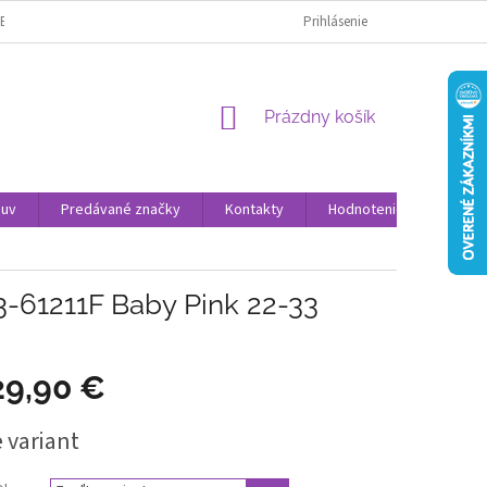
ENKY OCHRANY OSOBNÝCH ÚDAJOV
NAPÍŠTE NÁM
Prihlásenie
KONTAKTY
NÁKUPNÝ
Prázdny košík
KOŠÍK
buv
Predávané značky
Kontakty
Hodnotenie obchodu
-61211F Baby Pink 22-33
29,90 €
ová
 variant