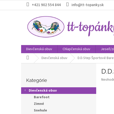
Prejsť
+421 902 554 844
info@tt-topanky.sk
na
obsah
Dievčenská obuv
Chlapčenská obuv
Jeseň/z
Domov
Dievčenská obuv
D.D.Step Športové Bare
B
D.D
o
Preskočiť
č
Priemer
Neohod
kategórie
Kategórie
n
hodnote
ý
produkt
Dievčenská obuv
p
je
Barefoot
0,0
a
z
Zimné
n
5
e
Snehule
hviezdič