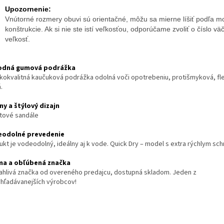
Upozornenie:
Vnútorné rozmery obuvi sú orientačné, môžu sa mierne líšiť podľa m
konštrukcie. Ak si nie ste istí veľkosťou, odporúčame zvoliť o číslo vä
veľkosť.
rodná gumová podrážka
kokvalitná kaučuková podrážka odolná voči opotrebeniu, protišmyková, flex
.
y a štýlový dizajn
tové sandále
eodolné prevedenie
ukt je vodeodolný, ideálny aj k vode. Quick Dry – model s extra rýchlym sch
a a obľúbená značka
ahlivá značka od overeného predajcu, dostupná skladom. Jeden z
yhľadávanejších výrobcov!