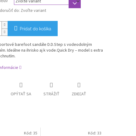
Obuv
oručiť do:
Zvoľte variant
Pridať do košíka
portové barefoot sandále D.D.Step s vodeodolným
m. Ideálne na ihrisko aj k vode.
Quick Dry – model s extra
schnutím.
informácie
OPÝTAŤ SA
STRÁŽIŤ
ZDIEĽAŤ
Kód:
35
Kód:
33