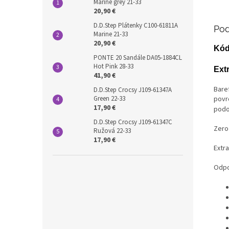
Marine grey 21-33
20,90 €
D.D.Step Plátenky C100-61811A
Pod
Marine 21-33
20,90 €
Kód
PONTE 20 Sandále DA05-1884CL
Hot Pink 28-33
Ext
41,90 €
Bare
D.D.Step Crocsy J109-61347A
povr
Green 22-33
17,90 €
podo
D.D.Step Crocsy J109-61347C
Zero
Ružová 22-33
17,90 €
Extr
Odpo