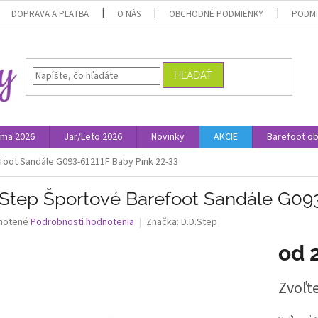
DOPRAVA A PLATBA
O NÁS
OBCHODNÉ PODMIENKY
PODMI
HĽADAŤ
ima 2026
Jar/Leto 2026
Novinky
AKCIE
Barefoot o
foot Sandále G093-61211F Baby Pink 22-33
.Step Športové Barefoot Sandále G093
né
notené
Podrobnosti hodnotenia
Značka:
D.D.Step
nie
od
u
Jednotk
Zvoľte
cena:
iek.