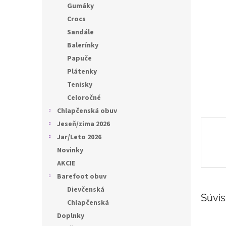
l
Gumáky
Crocs
Sandále
Balerínky
Papuče
Plátenky
Tenisky
Celoročné
Chlapčenská obuv
Jeseň/zima 2026
Jar/Leto 2026
Novinky
AKCIE
Barefoot obuv
Dievčenská
Súvis
Chlapčenská
Doplnky