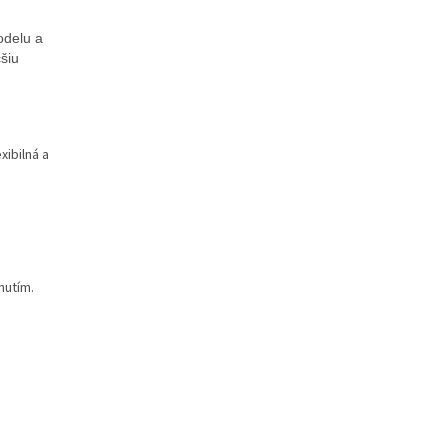
odelu a
čšiu
ibilná a
nutím.