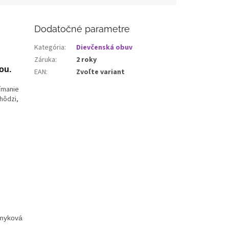
Dodatočné parametre
Kategória
:
Dievčenská obuv
Záruka
:
2 roky
ou.
EAN
:
Zvoľte variant
ímanie
hôdzi,
šmyková