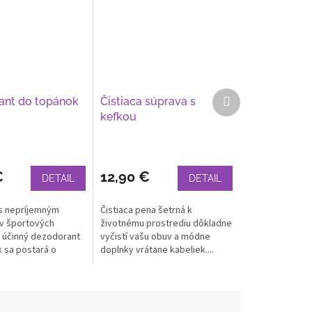
Ďalší
ant do topánok
Čistiaca súprava s
produkt
kefkou
€
12,90 €
DETAIL
DETAIL
s nepríjemným
Čistiaca pena šetrná k
v športových
životnému prostrediu dôkladne
 účinný dezodorant
vyčistí vašu obuv a módne
 sa postará o
doplnky vrátane kabeliek....
...