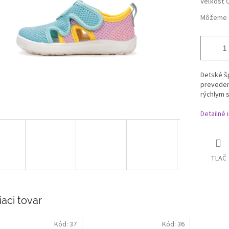
Veľkosť 
Môžeme d
Detské š
prevedení
rýchlym 
Detailné 
TLAČ
iaci tovar
Kód:
37
Kód:
36