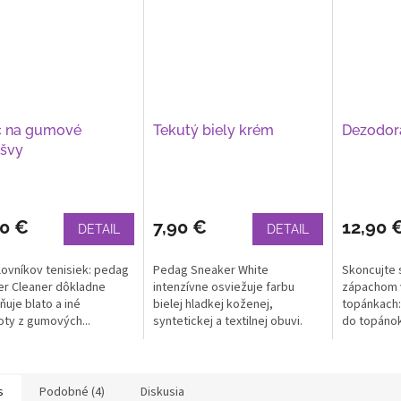
ič na gumové
Tekutý biely krém
Dezodor
švy
90 €
7,90 €
12,90 
DETAIL
DETAIL
lovníkov tenisiek: pedag
Pedag Sneaker White
Skoncujte 
r Cleaner dôkladne
intenzívne osviežuje farbu
zápachom 
ňuje blato a iné
bielej hladkej koženej,
topánkach:
oty z gumových...
syntetickej a textilnej obuvi.
do topánok
Počas okamihu...
dlhotrvajúcu
s
Podobné (4)
Diskusia