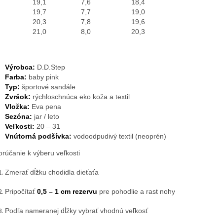
19,1
7,6
18,4
19,7
7,7
19,0
20,3
7,8
19,6
21,0
8,0
20,3
Výrobca:
D.D.Step
Farba:
baby pink
Typ:
športové sandále
Zvršok:
rýchloschnúca eko koža a textil
Vložka:
Eva pena
Sezóna:
jar / leto
Veľkosti:
20 – 31
Vnútorná podšívka:
vodoodpudivý textil (neoprén)
rúčanie k výberu veľkosti
Zmerať dĺžku chodidla dieťaťa
Pripočítať
0,5 – 1 cm rezervu
pre pohodlie a rast nohy
Podľa nameranej dĺžky vybrať vhodnú veľkosť