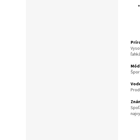
Prí
Vyso
ľahká
Módn
Špor
Vod
Prod
Znám
Spoľ
najv