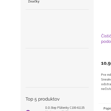
Značky
Čist
podo
10,
Pre mi
Sneake
odstra
nečist
Top 5 produktov
D.D.Step Plátenky C100-61135
Popi