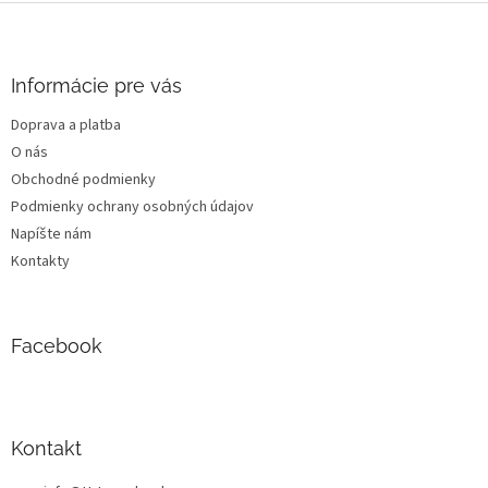
Z
á
p
ä
Informácie pre vás
t
Doprava a platba
i
O nás
e
Obchodné podmienky
Podmienky ochrany osobných údajov
Napíšte nám
Kontakty
Facebook
Kontakt