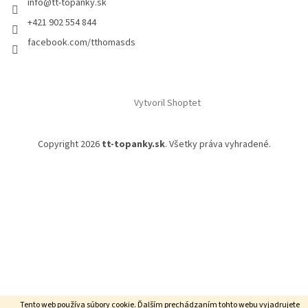
info
@
tt-topanky.sk
+421 902 554 844
facebook.com/tthomasds
Vytvoril Shoptet
Copyright 2026
tt-topanky.sk
. Všetky práva vyhradené.
Tento web používa súbory cookie. Ďalším prechádzaním tohto webu vyjadrujete