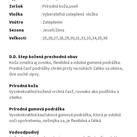
Zvršok
: Prírodná koža,useň
Vložka
:
Vyberateľná zateplená vložka
Vnútro
: Zateplenie
Sezona
: Jeseň/Zima
Veľkosti
: 25,26,27,28,29,30,31,32,33,34,35,36
D.D. Step kožená prechodná obuv
Koža zvnútra aj zvonku, flexibilná a odolná gumená podrážka.
Predná časť podrážky chráni prsty na nohách. Ľahko sa obúva,
dve suché zipsy.
Prírodná koža
Vysokokvalitná kožená vrchná časť, rovnako ako podšívka a
stielka.
Prírodná gumová podrážka
Vysokokvalitná kaučuková gumo
vá podrážka, ktorá je odolná
voči opotrebeniu, nešmýka sa, je flexibilná a ľahká.
Vodoodpudivý