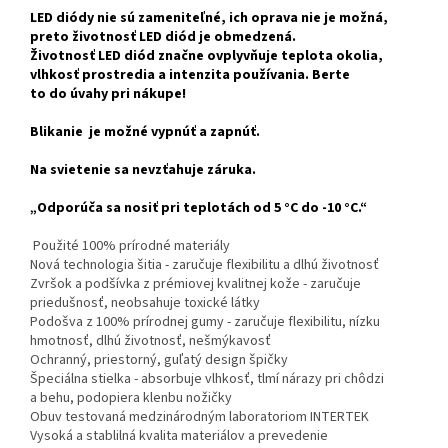
LED diódy nie sú zameniteľné, ich oprava nie je možná,
preto životnosť LED diód je obmedzená.
Životnosť LED diód značne ovplyvňuje teplota okolia,
vlhkosť prostredia a intenzita používania. Berte
to do úvahy pri nákupe!
Blikanie je možné vypnúť a zapnúť.
Na svietenie sa nevzťahuje záruka.
„Odporúča sa nosiť pri teplotách od 5 °C do -10 °C.“
Použité 100% prírodné materiály
Nová technologia šitia - zaručuje flexibilitu a dlhú životnosť
Zvršok a podšívka z prémiovej kvalitnej kože - zaručuje
priedušnosť, neobsahuje toxické látky
Podošva z 100% prírodnej gumy - zaručuje flexibilitu, nízku
hmotnosť, dlhú životnosť, nešmýkavosť
Ochranný, priestorný, guľatý design špičky
Špeciálna stielka - absorbuje vlhkosť, tlmí nárazy pri chôdzi
a behu, podopiera klenbu nožičky
Obuv testovaná medzinárodným laboratoriom INTERTEK
Vysoká a stablilná kvalita materiálov a prevedenie