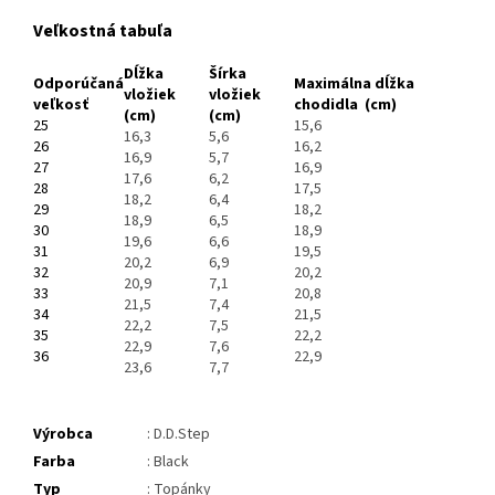
Veľkostná tabuľa
Dĺžka
Šírka
Odporúčaná
Maximálna dĺžka
vložiek
vložiek
veľkosť
chodidla (cm)
(cm)
(cm)
25
15,6
16,3
5,6
26
16,2
16,9
5,7
27
16,9
17,6
6,2
28
17,5
18,2
6,4
29
18,2
18,9
6,5
30
18,9
19,6
6,6
31
19,5
20,2
6,9
32
20,2
20,9
7,1
33
20,8
21,5
7,4
34
21,5
22,2
7,5
35
22,2
22,9
7,6
36
22,9
23,6
7,7
Výrobca
: D.D.Step
Farba
: Black
Typ
: Topánky