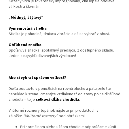
Kožený vrch je továrensky impregnovaný, čím lepšie odoláva
vlhkosti a škvrnám.
„Módnyý, štýlový”
Vymeniteľná stielka
Stielka je pohodlná, tlmiaca vibrácie a dá sa vybrať z obuvi.
Obľúbená značka
Spoľahlivá značka, spoľahlivý predajca, z dostupného skladu.
Jeden z najvyhľadávanejších výrobcov!
Ako si vybrať správnu veľkosť?
Dieťa postavte v ponožkách na rovnú plochu a pätu priložte
napríklad k stene. Zmerajte vzdialenosť od steny po najdlhší bod
chodidla – to je
celková dĺžka chodidla
.
Vnútorné rozmery topánok nájdete pri produktoch v
záložke
"Vnútorné rozmery"
pod obrázkami.
Pri normálnom alebo užšom chodidle odporúčame kúpiť