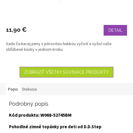
11,90 €
DETAIL
Sada čistiacej peny s pórovitou hubkou vyčistí a vyživí vaše
obľúbené kúsky v jednom kroku.
ZOBRAZIŤ VŠETKY SÚVISIACE PRODUKTY
Popis
Diskusia
Podrobný popis
Kód produktu: W068-52745BM
Pohodlné zimné topánky pre deti od D.D.Step