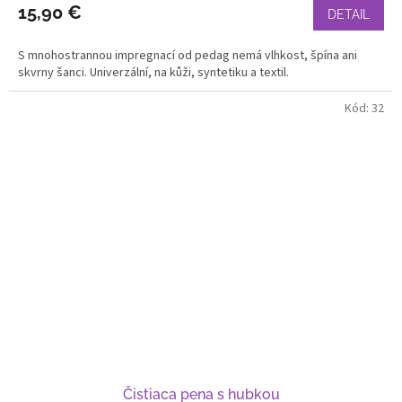
15,90 €
DETAIL
S mnohostrannou impregnací od pedag nemá vlhkost, špína ani
skvrny šanci. Univerzální, na kůži, syntetiku a textil.
Kód:
32
Čistiaca pena s hubkou