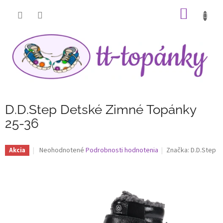
Prejsť
NÁKU
na
obsah
KOŠÍK
D.D.Step Detské Zimné Topánky
25-36
Priemerné
Neohodnotené
Podrobnosti hodnotenia
Značka:
D.D.Step
Akcia
hodnotenie
produktu
je
0,0
z
5
hviezdičiek.