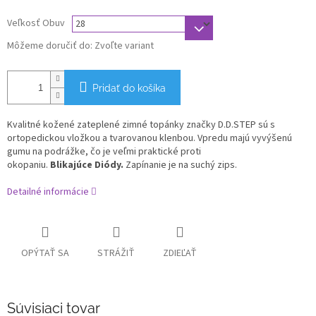
Veľkosť Obuv
Môžeme doručiť do:
Zvoľte variant
Pridať do košíka
Kvalitné kožené zateplené zimné topánky značky D.D.STEP sú s
ortopedickou vložkou a tvarovanou klenbou. Vpredu majú vyvýšenú
gumu na podrážke, čo je veľmi praktické proti
okopaniu.
Blikajúce Diódy.
Zapínanie je na suchý zips.
Detailné informácie
OPÝTAŤ SA
STRÁŽIŤ
ZDIEĽAŤ
Súvisiaci tovar