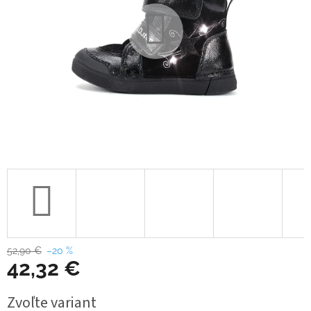
52,90 €
–20 %
42,32 €
Jednotková
Zvoľte variant
cena: