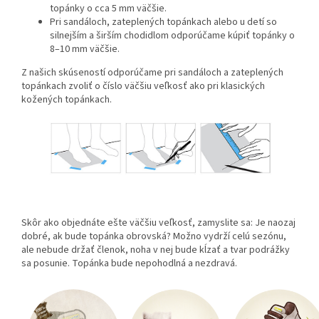
topánky o cca 5 mm väčšie.
Pri sandáloch, zateplených topánkach alebo u detí so
silnejším a širším chodidlom odporúčame kúpiť topánky o
8–10 mm väčšie.
Z našich skúseností odporúčame pri sandáloch a zateplených
topánkach zvoliť o číslo väčšiu veľkosť ako pri klasických
kožených topánkach.
Skôr ako objednáte ešte väčšiu veľkosť, zamyslite sa: Je naozaj
dobré, ak bude topánka obrovská? Možno vydrží celú sezónu,
ale nebude držať členok, noha v nej bude kĺzať a tvar podrážky
sa posunie. Topánka bude nepohodlná a nezdravá.