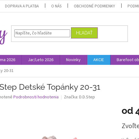
DOPRAVA A PLATBA
O NÁS
OBCHODNÉ PODMIENKY
PODMI
HĽADAŤ
ima 2026
Jar/Leto 2026
Novinky
AKCIE
Barefoot o
y 20-31
.Step Detské Topánky 20-31
né
notené
Podrobnosti hodnotenia
Značka:
D.D.Step
nie
od
u
Jednotk
Zvoľte
cena:
iek.