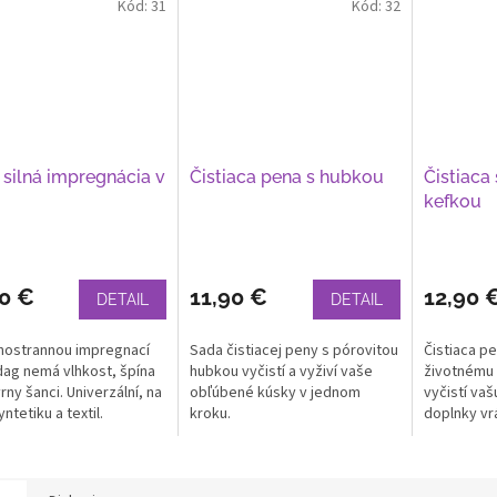
Kód:
31
Kód:
32
 silná impregnácia v
Čistiaca pena s hubkou
Čistiaca
i
kefkou
90 €
11,90 €
12,90 
DETAIL
DETAIL
hostrannou impregnací
Sada čistiacej peny s pórovitou
Čistiaca pe
ag nemá vlhkost, špína
hubkou vyčistí a vyživí vaše
životnému 
rny šanci. Univerzální, na
obľúbené kúsky v jednom
vyčistí va
yntetiku a textil.
kroku.
doplnky vrá