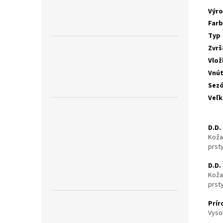
Výr
Far
Typ
Zvrš
Vlož
Vnú
Sez
Veľk
D.D.
Koža
prst
D.D.
Koža
prst
Prír
Vyso