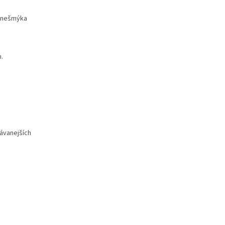
, nešmýka
.
dávanejších