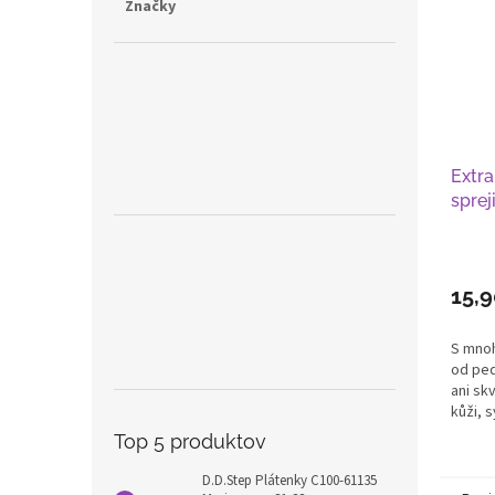
Značky
Extra
sprej
15,
S mno
od ped
ani skv
kůži, s
Top 5 produktov
D.D.Step Plátenky C100-61135