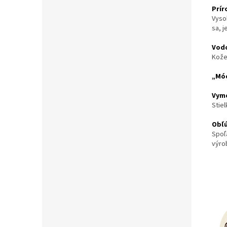
Prí
Vyso
sa, j
Vod
Kože
„Mód
Vyme
Stiel
Obľ
Spoľ
výro