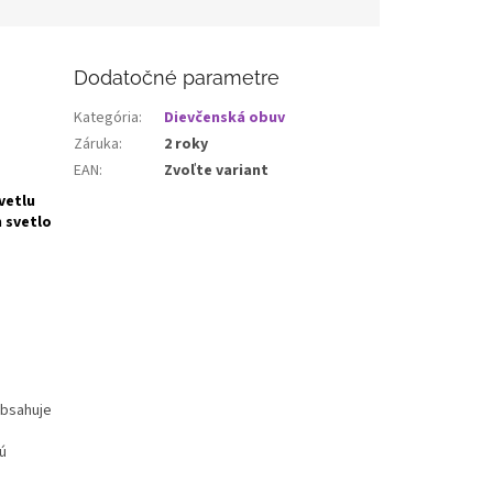
Dodatočné parametre
Kategória
:
Dievčenská obuv
Záruka
:
2 roky
EAN
:
Zvoľte variant
vetlu
m svetlo
obsahuje
ú