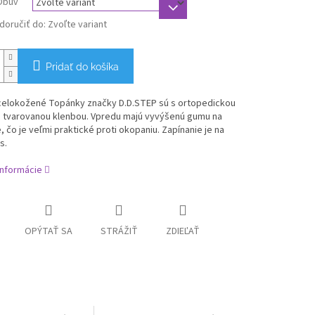
Obuv
oručiť do:
Zvoľte variant
Pridať do košíka
 celokožené Topánky značky D.D.STEP sú s ortopedickou
a tvarovanou klenbou. Vpredu majú vyvýšenú gumu na
 čo je veľmi praktické proti okopaniu. Zapínanie je na
s.
informácie
OPÝTAŤ SA
STRÁŽIŤ
ZDIEĽAŤ