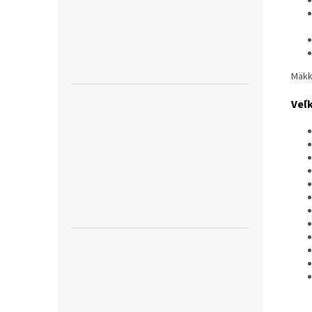
M
äkk
Veľ