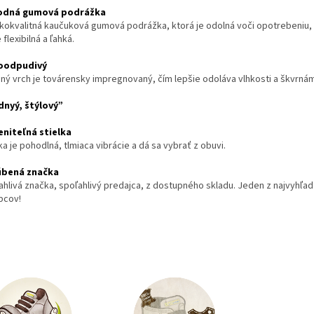
rodná gumová podrážka
kokvalitná kaučuková gumo
vá podrážka, ktorá je odolná voči opotrebeniu
e flexibilná a ľahká.
oodpudivý
ný vrch je továrensky impregnovaný, čím lepšie odoláva vlhkosti a škvrnám
nyý, štýlový”
niteľná stielka
ka je pohodlná, tlmiaca vibrácie a dá sa vybrať z obuvi.
úbená značka
ahlivá značka, spoľahlivý predajca, z dostupného skladu. Jeden z najvyhľa
bcov!