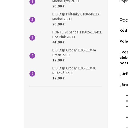
Popi
Marine grey 21-33
20,90 €
D.D.Step Plátenky C100-61811A
Marine 21-33
Pod
20,90 €
Kód
PONTE 20 Sandále DA05-1884CL
Hot Pink 28-33
Poho
41,90 €
D.D.Step Crocsy J109-61347A
„Pod
Green 22-33
aleb
17,90 €
post
D.D.Step Crocsy J109-61347C
Ružová 22-33
„Urč
17,90 €
„Ext