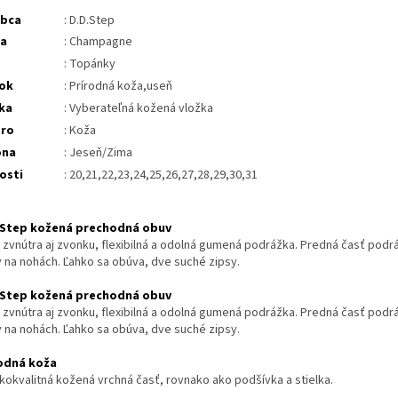
obca
: D.D.Step
ba
: Champagne
: Topánky
ok
: Prírodná koža,useň
ka
: Vyberateľná kožená vložka
tro
: Koža
óna
: Jeseň/Zima
osti
: 20,21,22,23,24,25,26,27,28,29,30,31
 Step kožená prechodná obuv
 zvnútra aj zvonku, flexibilná a odolná gumená podrážka. Predná časť podr
y na nohách. Ľahko sa obúva, dve suché zipsy.
 Step kožená prechodná obuv
 zvnútra aj zvonku, flexibilná a odolná gumená podrážka. Predná časť podr
y na nohách. Ľahko sa obúva, dve suché zipsy.
odná koža
kokvalitná kožená vrchná časť, rovnako ako podšívka a stielka.