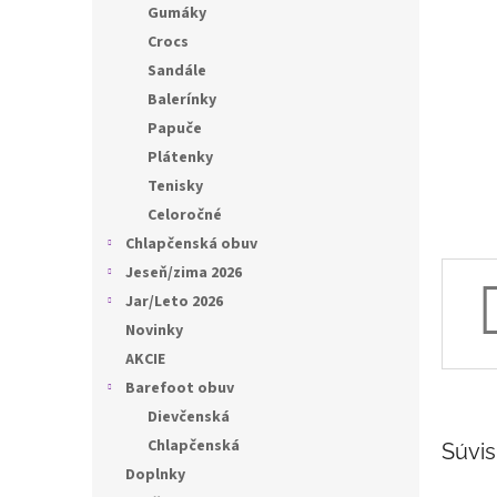
l
Gumáky
Crocs
Sandále
Balerínky
Papuče
Plátenky
Tenisky
Celoročné
Chlapčenská obuv
Jeseň/zima 2026
Jar/Leto 2026
Novinky
AKCIE
Barefoot obuv
Dievčenská
Chlapčenská
Súvis
Doplnky