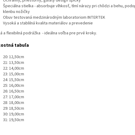
Ochranný, priestorný, guľatý design špičky
Špeciálna stielka - absorbuje vlhkosť, tlmí nárazy pri chôdzi a behu, podo
klenbu nožičky
Obuv testovaná medzinárodným laboratoriom INTERTEK
Vysoká a stablilná kvalita materiálov a prevedenie
á a flexibilná podrážka - ideálna voľba pre prvé kroky.
kostná tabuľa
20: 12,50cm
21: 13,50cm
22: 14,00cm
23: 15,00cm
24: 15,50cm
25: 16,00cm
26: 16,50cm
27: 17,00cm
28: 18,00cm
29: 18,50cm
30: 19,00cm
31: 19,50cm