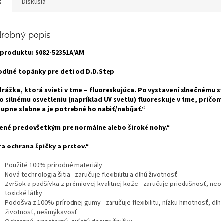
s
Diskusia
robný popis
 produktu:
S082-52351A/AM
dlné topánky pre deti od D.D.Step
rážka, ktorá svieti v tme – fluoreskujúca.
Po vystavení slnečnému s
o silnému osvetleniu (napríklad UV svetlu) fluoreskuje v tme, pričo
upne slabne a je potrebné ho nabiť/nabíjať.“
ené predovšetkým pre normálne alebo široké nohy.“
ra ochrana špičky a prstov.“
Použité 100% prírodné materiály
Nová technologia šitia - zaručuje flexibilitu a dlhú životnosť
Zvršok a podšívka z prémiovej kvalitnej kože - zaručuje priedušnosť, ne
toxické látky
Podošva z 100% prírodnej gumy - zaručuje flexibilitu, nízku hmotnosť, dlh
životnosť, nešmýkavosť