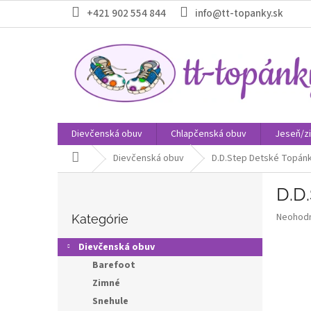
Prejsť
+421 902 554 844
info@tt-topanky.sk
na
obsah
Dievčenská obuv
Chlapčenská obuv
Jeseň/z
Domov
Dievčenská obuv
D.D.Step Detské Topánk
B
D.D
o
Preskočiť
č
Priemer
Neohod
kategórie
Kategórie
n
hodnote
ý
produkt
Dievčenská obuv
p
je
Barefoot
0,0
a
z
Zimné
n
5
e
Snehule
hviezdič