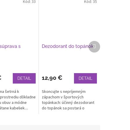
Kód:
33
Kód:
35
Ďalší
 súprava s
Dezodorant do topánok
produkt
€
12,90 €
DETAIL
DETAIL
na šetrná k
Skoncujte s nepríjemným
prostrediu dôkladne
zápachom v športových
šu obuv a módne
topánkach: účinný dezodorant
tane kabeliek....
do topánok sa postará o
dlhotrvajúcu...