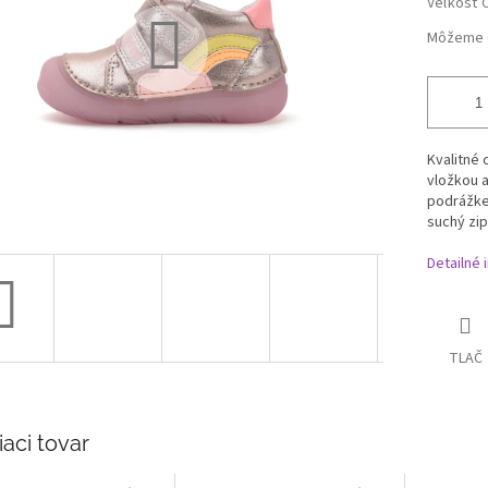
Veľkosť 
Môžeme d
Kvalitné
vložkou 
podrážke,
suchý zip
Detailné 
TLAČ
iaci tovar