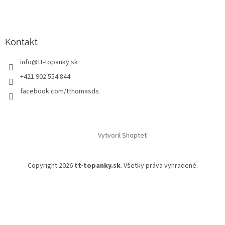
Kontakt
info
@
tt-topanky.sk
+421 902 554 844
facebook.com/tthomasds
Vytvoril Shoptet
Copyright 2026
tt-topanky.sk
. Všetky práva vyhradené.