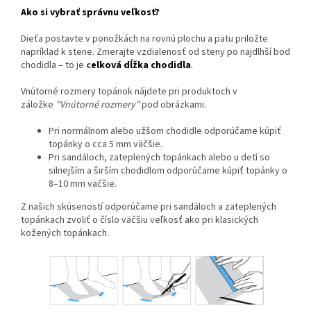
Ako si vybrať správnu veľkosť?
Dieťa postavte v ponožkách na rovnú plochu a pätu priložte
napríklad k stene. Zmerajte vzdialenosť od steny po najdlhší bod
chodidla – to je
c
elková dĺžka chodidla
.
Vnútorné rozmery topánok nájdete pri produktoch v
záložke
"Vnútorné rozmery"
pod obrázkami.
Pri normálnom alebo užšom chodidle odporúčame kúpiť
topánky o cca 5 mm väčšie.
Pri sandáloch, zateplených topánkach alebo u detí so
silnejším a širším chodidlom odporúčame kúpiť topánky o
8–10 mm väčšie.
Z našich skúseností odporúčame pri sandáloch a zateplených
topánkach zvoliť o číslo väčšiu veľkosť ako pri klasických
kožených topánkach.