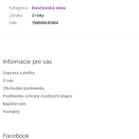
Kategória
:
Dievčenská obuv
Záruka
:
2 roky
EAN
:
758589347084
Z
á
p
ä
Informácie pre vás
t
Doprava a platba
i
O nás
e
Obchodné podmienky
Podmienky ochrany osobných údajov
Napíšte nám
Kontakty
Facebook