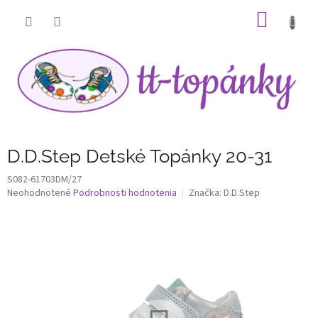
Prejsť
NÁKU
na
obsah
KOŠÍK
D.D.Step Detské Topánky 20-31
S082-61703DM/27
Priemerné
Neohodnotené
Podrobnosti hodnotenia
Značka:
D.D.Step
hodnotenie
produktu
je
0,0
z
5
hviezdičiek.