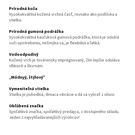
Prírodná koža
Vysokokvalitná kožená vrchná časť, rovnako ako podšívka a
stielka.
Prírodná gumová podrážka
Vysokokvalitná kaučuková gumo
vá podrážka, ktorá je odolná
voči opotrebeniu, nešmýka sa, je flexibilná a ľahká.
Vodoodpudivý
Kožený vrch je továrensky impregnovaný, čím lepšie odoláva
vlhkosti a škvrnám.
„Módnyý, štýlový”
Vymeniteľná stielka
Stielka je pohodlná, tlmiaca vibrácie a dá sa vybrať z obuvi.
Obľúbená značka
Spoľahlivá značka, spoľahlivý predajca, z dostupného skladu.
Jeden z najvyhľadávanejších výrobcov!