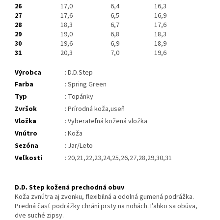
26
17,0
6,4
16,3
27
17,6
6,5
16,9
28
18,3
6,7
17,6
29
19,0
6,8
18,3
30
19,6
6,9
18,9
31
20,3
7,0
19,6
Výrobca
: D.D.Step
Farba
: Spring Green
Typ
: Topánky
Zvršok
: Prírodná koža,useň
Vložka
: Vyberateľná kožená vložka
Vnútro
: Koža
Sezóna
: Jar/Leto
Veľkosti
: 20,21,22,23,24,25,26,27,28,29,30,31
D.D. Step kožená prechodná obuv
Koža zvnútra aj zvonku, flexibilná a odolná gumená podrážka.
Predná časť podrážky chráni prsty na nohách. Ľahko sa obúva,
dve suché zipsy.