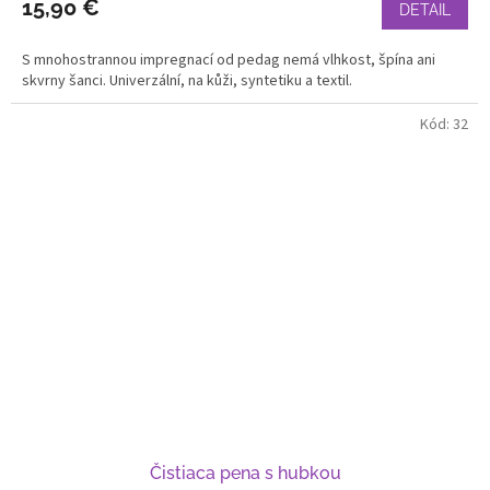
15,90 €
DETAIL
S mnohostrannou impregnací od pedag nemá vlhkost, špína ani
skvrny šanci. Univerzální, na kůži, syntetiku a textil.
Kód:
32
Čistiaca pena s hubkou