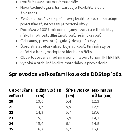
Použité 100% prírodné materiály
Nová technologia šitia - zaručuje flexibilitu a dlhú
životnosť
Zvršok a podšívka z prémiovej kvalitnej kože - zaručuje
priedušnosť, neobsahuje toxické látky
Podošva z 100% prírodnej gumy - zaručuje flexibilitu,
nízku hmotnosť, dlhú životnosť, nešmýkavosť
Ochranný, priestorný, guľatý design špičky
Špeciálna stielka - absorbuje vlhkosť, tlmí nárazy pri
chôdzi a behu, podopiera klenbu nožičky
Obuv testovaná medzinárodným laboratoriom INTERTEK
Vysoká a stablilná kvalita materiálov a prevedenie
Sprievodca veľkosťami kolekcia DDStep '082
Odporúčaná
Dĺžka vložiek
Šírka vložky
Maximálna
veľkosť
(cm)
(cm)
dĺžka
(cm)
20
13,0
5,4
12,3
21
13,6
5,5
12,9
22
14,3
5,7
13,6
23
15,0
5,9
14,3
24
15,6
6,1
14,9
25
16,3
6,2
15,6