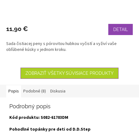
11,90 €
DETAIL
Sada čistiacej peny s pórovitou hubkou vyčistí a vyživí vaše
obľúbené kúsky v jednom kroku.
ZOBRAZIŤ VŠETKY SÚVISIACE PRODUKTY
Popis
Podobné (8)
Diskusia
Podrobný popis
Kód produktu: S082-61703DM
Pohodlné topánky pre deti od D.D.Step