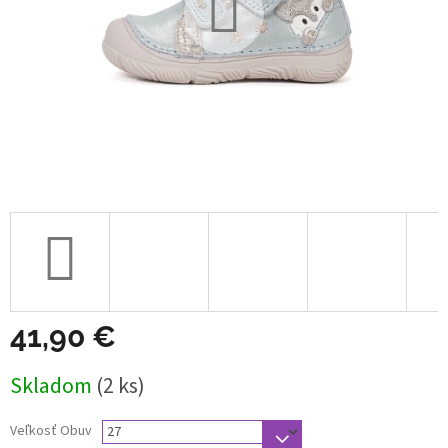
41,90 €
Jednotková
Skladom
(2 ks)
cena:
Veľkosť Obuv