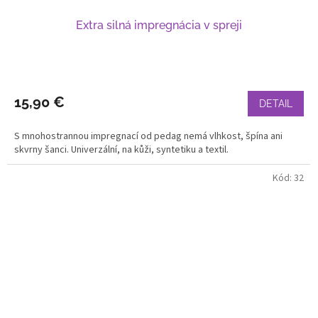
Extra silná impregnácia v spreji
15,90 €
DETAIL
S mnohostrannou impregnací od pedag nemá vlhkost, špína ani
skvrny šanci. Univerzální, na kůži, syntetiku a textil.
Kód:
32