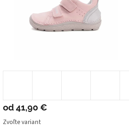
od
41,90 €
Jednotková
Zvoľte variant
cena: