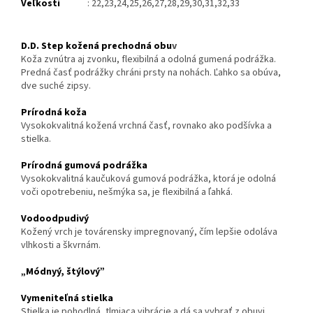
Veľkosti
: 22,23,24,25,26,27,28,29,30,31,32,33
D.D. Step kožená prechodná obu
v
Koža zvnútra aj zvonku, flexibilná a odolná gumená podrážka.
Predná časť podrážky chráni prsty na nohách. Ľahko sa obúva,
dve suché zipsy.
Prírodná koža
Vysokokvalitná kožená vrchná časť, rovnako ako podšívka a
stielka.
Prírodná gumová podrážka
Vysokokvalitná kaučuková gumová podrážka, ktorá je odolná
voči opotrebeniu, nešmýka sa, je flexibilná a ľahká.
Vodoodpudivý
Kožený vrch je továrensky impregnovaný, čím lepšie odoláva
vlhkosti a škvrnám.
„Módnyý, štýlový”
Vymeniteľná stielka
Stielka je pohodlná, tlmiaca vibrácie a dá sa vybrať z obuvi.