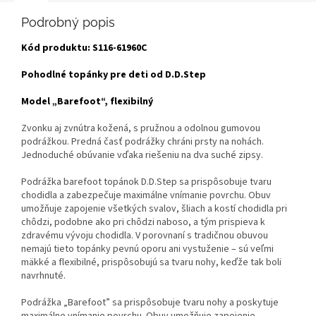
Podrobný popis
Kód produktu:
S116-61960C
Pohodlné topánky pre deti od D.D.Step
Model „Barefoot“, flexibilný
Zvonku aj zvnútra kožená, s pružnou a odolnou gumovou
podrážkou. Predná časť podrážky chráni prsty na nohách.
Jednoduché obúvanie vďaka riešeniu na dva suché zipsy.
Podrážka barefoot topánok D.D.Step sa prispôsobuje tvaru
chodidla a zabezpečuje maximálne vnímanie povrchu. Obuv
umožňuje zapojenie všetkých svalov, šliach a kostí chodidla pri
chôdzi, podobne ako pri chôdzi naboso, a tým prispieva k
zdravému vývoju chodidla. V porovnaní s tradičnou obuvou
nemajú tieto topánky pevnú oporu ani vystuženie – sú veľmi
mäkké a flexibilné, prispôsobujú sa tvaru nohy, keďže tak boli
navrhnuté.
Podrážka „Barefoot” sa prispôsobuje tvaru nohy a poskytuje