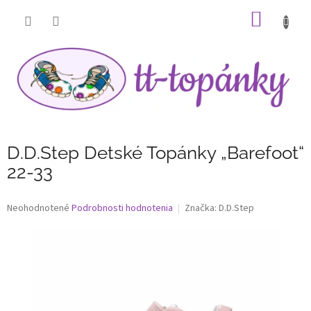
Prejsť
NÁKU
na
obsah
KOŠÍK
D.D.Step Detské Topánky „Barefoot“
22-33
Priemerné
Neohodnotené
Podrobnosti hodnotenia
Značka:
D.D.Step
hodnotenie
produktu
je
0,0
z
5
hviezdičiek.