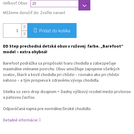
Veľkosť Obuv
Môžeme doručiť do:
Zvoľte variant
Pridať do košíka
DD Step prechodná detská obuv v ružovej farbe. „Barefoot“
model – extra ohybná!
Barefoot podrážka sa prispôsobí tvaru chodidla a zabezpečuje
maximálne vnímanie povrchu. Obuv umožňuje zapojenie všetkých
svalov, šliach a kostí chodidla pri chôdzi – rovnako ako pri chôdzi
naboso – a tým prispieva k zdravému vývoju chodidla.
Stielka so zero drop dizajnom = žiadny výškový rozdiel medzi prstovou
a pätovou časťou.
Odporúčaná najmä pre normálne/široké chodidlo.
Detailné informácie