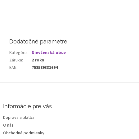
Dodatočné parametre
Kategória
:
Dievčenská obuv
Záruka
:
2 roky
EAN
:
758589331694
Z
á
p
ä
Informácie pre vás
t
Doprava a platba
i
O nás
e
Obchodné podmienky