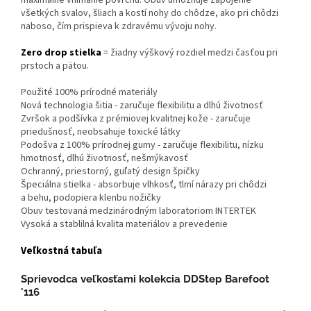
maximálne vnímanie povrchu. Obuv umožňuje zapojenie
všetkých svalov, šliach a kostí nohy do chôdze, ako pri chôdzi
naboso, čím prispieva k zdravému vývoju nohy.
Zero drop stielka
= žiadny výškový rozdiel medzi časťou pri
prstoch a pätou.
Použité 100% prírodné materiály
Nová technologia šitia - zaručuje flexibilitu a dlhú životnosť
Zvršok a podšívka z prémiovej kvalitnej kože - zaručuje
priedušnosť, neobsahuje toxické látky
Podošva z 100% prírodnej gumy - zaručuje flexibilitu, nízku
hmotnosť, dlhú životnosť, nešmýkavosť
Ochranný, priestorný, guľatý design špičky
Špeciálna stielka - absorbuje vlhkosť, tlmí nárazy pri chôdzi
a behu, podopiera klenbu nožičky
Obuv testovaná medzinárodným laboratoriom INTERTEK
Vysoká a stablilná kvalita materiálov a prevedenie
Veľkostná tabuľa
Sprievodca veľkosťami kolekcia DDStep Barefoot
'116