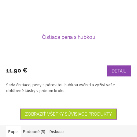
Čistiaca pena s hubkou
11,90 €
DETAIL
Sada čistiacej peny s pórovitou hubkou vyčistí a vyživí vaše
obľúbené kúsky v jednom kroku.
ZOBRAZIŤ VŠETKY SÚVISIACE PRODUKTY
Popis
Podobné (5)
Diskusia