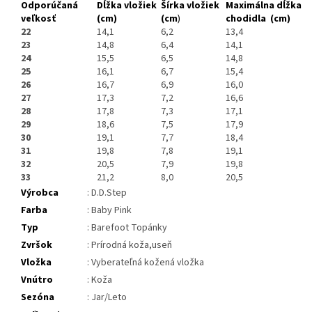
Odporúčaná
Dĺžka vložiek
Šírka vložiek
Maximálna dĺžka
veľkosť
(cm)
(cm
)
chodidla (cm)
22
14,1
6,2
13,4
23
14,8
6,4
14,1
24
15,5
6,5
14,8
25
16,1
6,7
15,4
26
16,7
6,9
16,0
27
17,3
7,2
16,6
28
17,8
7,3
17,1
29
18,6
7,5
17,9
30
19,1
7,7
18,4
31
19,8
7,8
19,1
32
20,5
7,9
19,8
33
21,2
8,0
20,5
Výrobca
: D.D.Step
Farba
: Baby Pink
Typ
: Barefoot Topánky
Zvršok
: Prírodná koža,useň
Vložka
: Vyberateľná kožená vložka
Vnútro
: Koža
Sezóna
: Jar/Leto