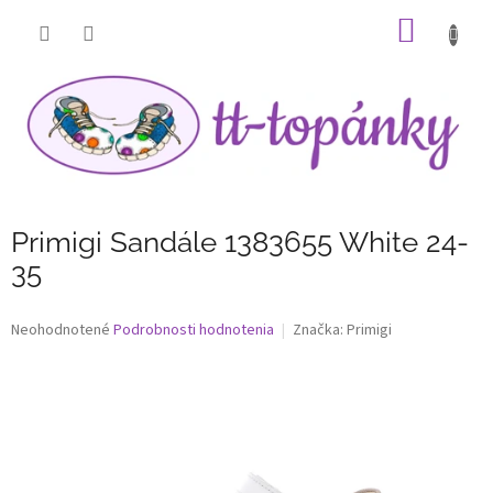
Prejsť
NÁKU
na
obsah
KOŠÍK
Primigi Sandále 1383655 White 24-
35
Priemerné
Neohodnotené
Podrobnosti hodnotenia
Značka:
Primigi
hodnotenie
produktu
je
0,0
z
5
hviezdičiek.