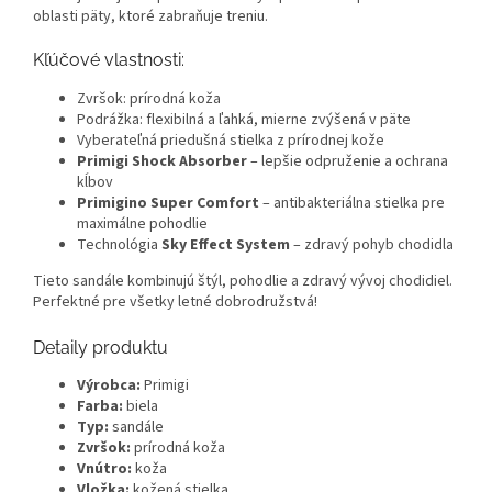
oblasti päty, ktoré zabraňuje treniu.
Kľúčové vlastnosti:
Zvršok: prírodná koža
Podrážka: flexibilná a ľahká, mierne zvýšená v päte
Vyberateľná priedušná stielka z prírodnej kože
Primigi Shock Absorber
– lepšie odpruženie a ochrana
kĺbov
Primigino Super Comfort
– antibakteriálna stielka pre
maximálne pohodlie
Technológia
Sky Effect System
– zdravý pohyb chodidla
Tieto sandále kombinujú štýl, pohodlie a zdravý vývoj chodidiel.
Perfektné pre všetky letné dobrodružstvá!
Detaily produktu
Výrobca:
Primigi
Farba:
biela
Typ:
sandále
Zvršok:
prírodná koža
Vnútro:
koža
Vložka:
kožená stielka