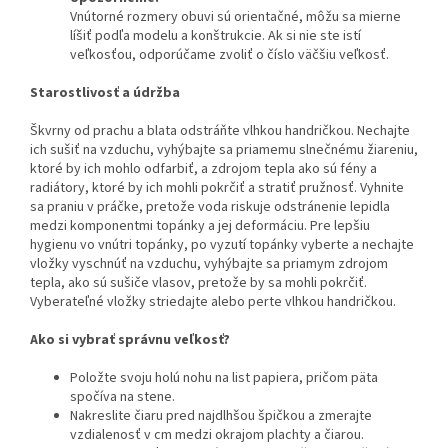
Vnútorné rozmery obuvi sú orientačné, môžu sa mierne
líšiť podľa modelu a konštrukcie. Ak si nie ste istí
veľkosťou, odporúčame zvoliť o číslo väčšiu veľkosť.
Starostlivosť a údržba
Škvrny od prachu a blata odstráňte vlhkou handričkou. Nechajte
ich sušiť na vzduchu, vyhýbajte sa priamemu slnečnému žiareniu,
ktoré by ich mohlo odfarbiť, a zdrojom tepla ako sú fény a
radiátory, ktoré by ich mohli pokrčiť a stratiť pružnosť. Vyhnite
sa praniu v práčke, pretože voda riskuje odstránenie lepidla
medzi komponentmi topánky a jej deformáciu. Pre lepšiu
hygienu vo vnútri topánky, po vyzutí topánky vyberte a nechajte
vložky vyschnúť na vzduchu, vyhýbajte sa priamym zdrojom
tepla, ako sú sušiče vlasov, pretože by sa mohli pokrčiť.
Vyberateľné vložky striedajte alebo perte vlhkou handričkou.
Ako si vybrať správnu veľkosť?
Položte svoju holú nohu na list papiera, pričom päta
spočíva na stene.
Nakreslite čiaru pred najdlhšou špičkou a zmerajte
vzdialenosť v cm medzi okrajom plachty a čiarou.