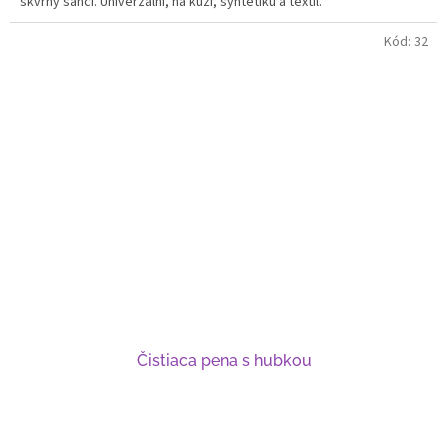
skvrny šanci. Univerzální, na kůži, syntetiku a textil.
Kód:
32
Čistiaca pena s hubkou