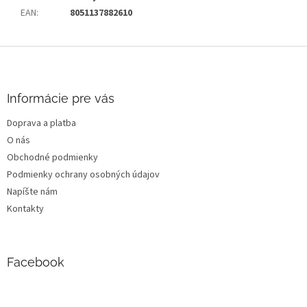
EAN
:
8051137882610
Z
á
p
ä
Informácie pre vás
t
Doprava a platba
i
O nás
e
Obchodné podmienky
Podmienky ochrany osobných údajov
Napíšte nám
Kontakty
Facebook