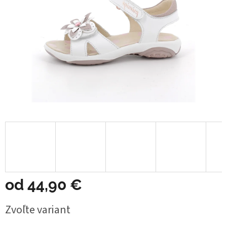
od
44,90 €
Jednotková
Zvoľte variant
cena: