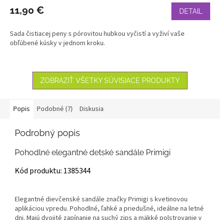
11,90 €
DETAIL
Sada čistiacej peny s pórovitou hubkou vyčistí a vyživí vaše
obľúbené kúsky v jednom kroku.
ZOBRAZIŤ VŠETKY SÚVISIACE PRODUKTY
Popis
Podobné (7)
Diskusia
Podrobný popis
Pohodlné elegantné detské sandále Primigi
Kód produktu: 1385344
Elegantné dievčenské sandále značky Primigi s kvetinovou
aplikáciou vpredu. Pohodlné, ľahké a priedušné, ideálne na letné
dni. Majú dvojité zapínanie na suchý zips a mäkké polstrovanie v