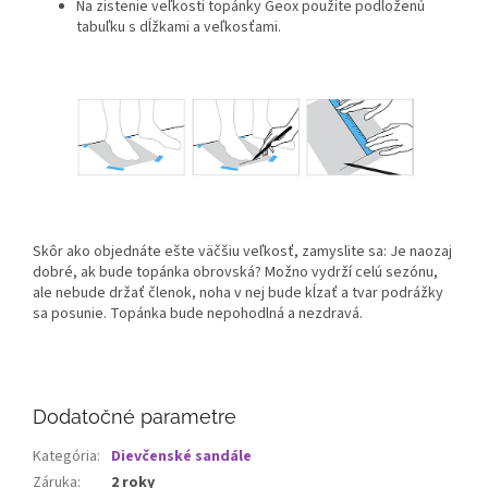
Na zistenie veľkosti topánky Geox použite podloženú
tabuľku s dĺžkami a veľkosťami.
Skôr ako objednáte ešte väčšiu veľkosť, zamyslite sa: Je naozaj
dobré, ak bude topánka obrovská? Možno vydrží celú sezónu,
ale nebude držať členok, noha v nej bude kĺzať a tvar podrážky
sa posunie. Topánka bude nepohodlná a nezdravá.
Dodatočné parametre
Kategória
:
Dievčenské sandále
Záruka
:
2 roky