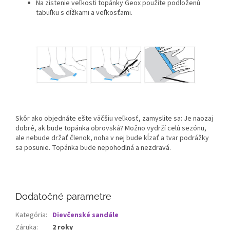
Na zistenie veľkosti topánky Geox použite podloženú
tabuľku s dĺžkami a veľkosťami.
Skôr ako objednáte ešte väčšiu veľkosť, zamyslite sa: Je naozaj
dobré, ak bude topánka obrovská? Možno vydrží celú sezónu,
ale nebude držať členok, noha v nej bude kĺzať a tvar podrážky
sa posunie. Topánka bude nepohodlná a nezdravá.
Dodatočné parametre
Kategória
:
Dievčenské sandále
Záruka
:
2 roky