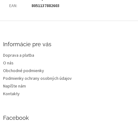
EAN
:
8051137882603
Z
á
p
ä
Informácie pre vás
t
Doprava a platba
i
O nás
e
Obchodné podmienky
Podmienky ochrany osobných údajov
Napíšte nám
Kontakty
Facebook