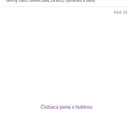
skvrny šanci. Univerzální, na kůži, syntetiku a textil.
Kód:
32
Čistiaca pena s hubkou