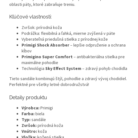
oblasti päty, ktoré zabraňuje treniu.
Kľúčové vlastnosti:
Zvršok: prírodná koža
Podrážka: flexibilná a ľahká, mierne zvýšená v päte
Vyberateľná priedušná stielka z prírodnej kože
Primigi Shock Absorber
– lepšie odpruženie a ochrana
kĺbov
Primigino Super Comfort
– antibakteriálna stielka pre
maximálne pohodlie
Technológia
Sky Effect System
– zdravý pohyb chodidla
Tieto sandále kombinujú štýl, pohodlie a zdravý vývoj chodidiel.
Perfektné pre všetky letné dobrodružstvá!
Detaily produktu
Výrobca:
Primigi
Farba:
biela
Typ:
sandále
Zvršok:
prírodná koža
Vnútro:
koža
Vložka:
kožená stielka