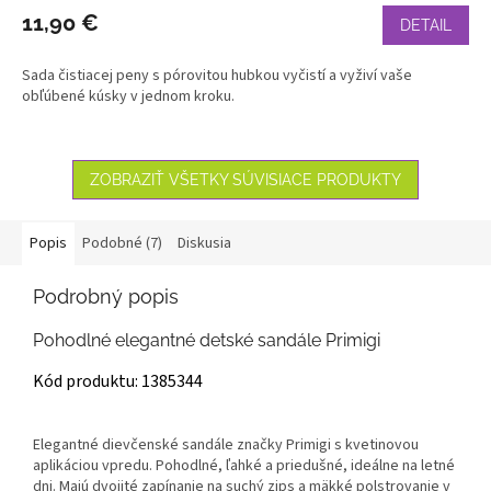
11,90 €
DETAIL
Sada čistiacej peny s pórovitou hubkou vyčistí a vyživí vaše
obľúbené kúsky v jednom kroku.
ZOBRAZIŤ VŠETKY SÚVISIACE PRODUKTY
Popis
Podobné (7)
Diskusia
Podrobný popis
Pohodlné elegantné detské sandále Primigi
Kód produktu: 1385344
Elegantné dievčenské sandále značky Primigi s kvetinovou
aplikáciou vpredu. Pohodlné, ľahké a priedušné, ideálne na letné
dni. Majú dvojité zapínanie na suchý zips a mäkké polstrovanie v