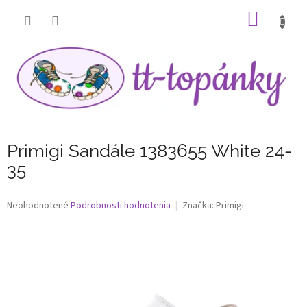
Prejsť
NÁKU
na
obsah
KOŠÍK
Primigi Sandále 1383655 White 24-
35
Priemerné
Neohodnotené
Podrobnosti hodnotenia
Značka:
Primigi
hodnotenie
produktu
je
0,0
z
5
hviezdičiek.