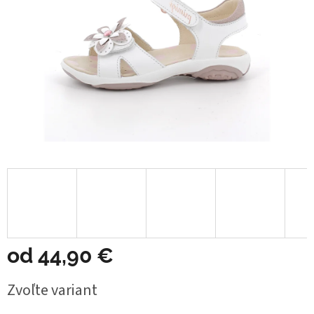
od
44,90 €
Jednotková
Zvoľte variant
cena: