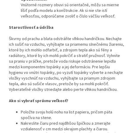
Vnútorné rozmery obuvi sú orientačné, môžu sa mierne
líšiť podľa modelu a konštrukcie. Ak si nie ste istí
veľkosťou, odporúčame zvoliť o číslo väčšiu veľkosť.
Starostlivosť a údržba
Škvrny od prachu a blata odstráňte vlhkou handričkou. Nechajte
ich sušiť na vzduchu, vyhýbajte sa priamemu slnečnému žiareniu,
ktoré by ich mohlo odfarbiť, a zdrojom tepla ako sú fény a
radiátory, ktoré by ich mohli pokrčiť a stratiť pružnosť. Vyhnite
sa praniu v práčke, pretože voda riskuje odstránenie lepidla
medzi komponentmi topánky a jej deformáciu. Pre lepšiu
hygienu vo vnútri topánky, po vyzutí topánky vyberte a nechajte
vložky vyschnúť na vzduchu, vyhýbajte sa priamym zdrojom
tepla, ako sú sušiče vlasov, pretože by sa mohli pokrčiť.
Vyberateľné vložky striedajte alebo perte vlhkou handričkou.
Ako si vybrať správnu veľkosť?
Položte svoju holú nohu na list papiera, pričom päta
spočíva na stene.
Nakreslite čiaru pred najdlhšou špičkou a zmerajte
vzdialenosť v cm medzi okrajom plachty a čiarou.