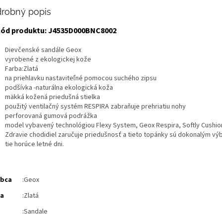
robný popis
ód produktu: J4535D000BNC8002
Dievčenské sandále Geox
vyrobené z ekologickej kože
Farba:Zlatá
na priehlavku nastaviteľné pomocou suchého zipsu
podšívka -naturálna ekologická koža
mäkká kožená priedušná stielka
použitý ventilačný systém RESPIRA zabraňuje prehriatiu nohy
perforovaná gumová podrážka
model vybavený technológiou Flexy System, Geox Respira, Softly Cushi
Zdravie chodidiel zaručuje priedušnosť a tieto topánky sú dokonalým vý
tie horúce letné dni.
obca
:Geox
ba
:Zlatá
:Sandale