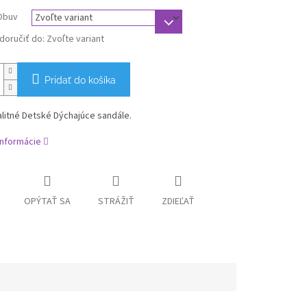
Obuv
oručiť do:
Zvoľte variant
Pridať do košíka
litné Detské Dýchajúce sandále.
informácie
OPÝTAŤ SA
STRÁŽIŤ
ZDIEĽAŤ