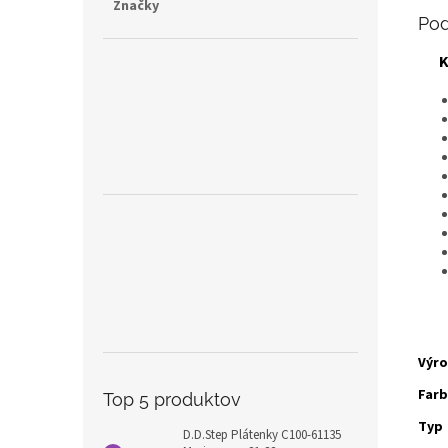
Značky
Pod
K
Výr
Far
Top 5 produktov
Typ
D.D.Step Plátenky C100-61135