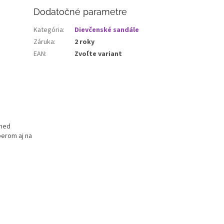
Dodatočné parametre
Kategória
:
Dievčenské sandále
Záruka
:
2 roky
EAN
:
Zvoľte variant
oned
berom aj na