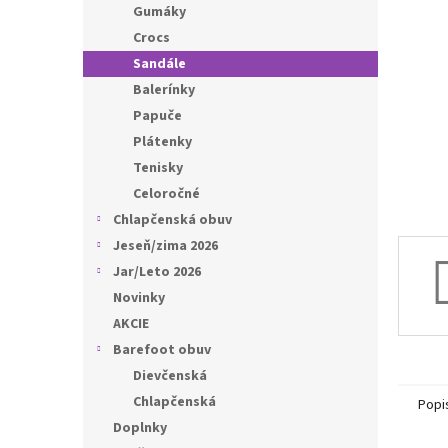
l
Gumáky
Crocs
Sandále
Balerínky
Papuče
Plátenky
Tenisky
Celoročné
Chlapčenská obuv
Jeseň/zima 2026
Jar/Leto 2026
Novinky
AKCIE
Barefoot obuv
Dievčenská
Chlapčenská
Popi
Doplnky