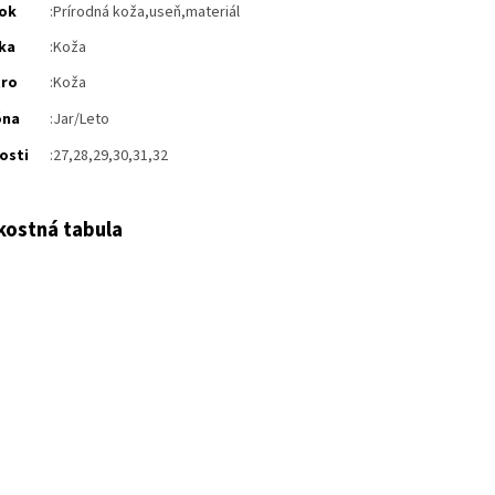
ok
:
Prírodná koža,useň,materiál
ka
:
Koža
tro
:Koža
óna
:Jar/Leto
osti
:27,28,29,30,31,32
kostná tabula