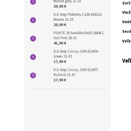
Marine grey 21-33
Zvrš
20,90 €
Vlož
D.D.Step Plátenky C100-61811A
Marine 21-33
Vnú
20,90 €
Sez
PONTE 20 Sandále DA05-1884CL
Hot Pink 28-33
Veľk
41,90 €
D.D.Step Crocsy J109-61347A
Green 22-33
Veľ
17,90 €
D.D.Step Crocsy J109-61347C
Ružová 22-33
17,90 €