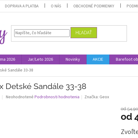
DOPRAVA A PLATBA
O NÁS
OBCHODNÉ PODMIENKY
PODMI
HĽADAŤ
ima 2026
Jar/Leto 2026
Novinky
AKCIE
Barefoot o
ské Sandále 33-38
x Detské Sandále 33-38
Priemerné
Neohodnotené
Podrobnosti hodnotenia
Značka:
Geox
hodnotenie
produktu
od 54,9
je
od
0,0
z
Jednotk
Zvoľte
5
cena:
hviezdičiek.