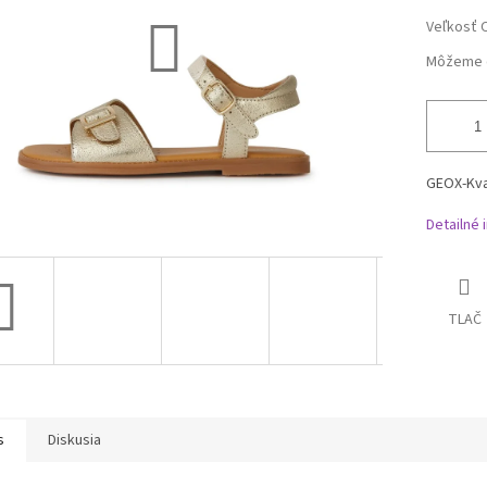
Veľkosť 
Môžeme d
GEOX-Kva
Detailné 
TLAČ
s
Diskusia