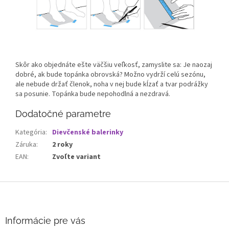
Skôr ako objednáte ešte väčšiu veľkosť, zamyslite sa: Je naozaj
dobré, ak bude topánka obrovská? Možno vydrží celú sezónu,
ale nebude držať členok, noha v nej bude kĺzať a tvar podrážky
sa posunie. Topánka bude nepohodlná a nezdravá.
Dodatočné parametre
Kategória
:
Dievčenské balerinky
Záruka
:
2 roky
EAN
:
Zvoľte variant
Z
á
p
ä
Informácie pre vás