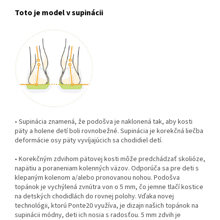
Toto je model v supinácii
• Supinácia znamená, že podošva je naklonená tak, aby kosti
päty a holene detí boli rovnobežné. Supinácia je korekčná liečba
deformácie osy päty vyvíjajúcich sa chodidiel detí.
• Korekčným zdvihom pätovej kosti môže predchádzať skolióze,
napätiu a poraneniam kolenných väzov. Odporúča sa pre deti s
klepaným kolenom a/alebo pronovanou nohou. Podošva
topánok je vychýlená zvnútra von o 5 mm, čo jemne tlačí kostice
na detských chodidlách do rovnej polohy. Vďaka novej
technológii, ktorú Ponte20 využíva, je dizajn našich topánok na
supinácii módny, deti ich nosia s radosťou. 5 mm zdvih je