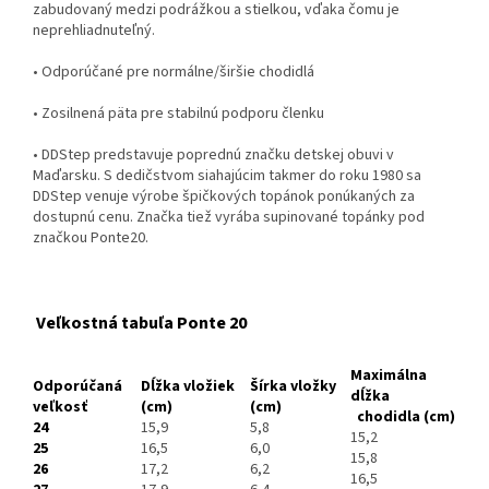
zabudovaný medzi podrážkou a stielkou, vďaka čomu je
neprehliadnuteľný.
• Odporúčané pre normálne/širšie chodidlá
• Zosilnená päta pre stabilnú podporu členku
• DDStep predstavuje poprednú značku detskej obuvi v
Maďarsku. S dedičstvom siahajúcim takmer do roku 1980 sa
DDStep venuje výrobe špičkových topánok ponúkaných za
dostupnú cenu. Značka tiež vyrába supinované topánky pod
značkou Ponte20.
Veľkostná tabuľa Ponte 20
Maximálna
Odporúčaná
Dĺžka vložiek
Šírka vložky
dĺžka
veľkosť
(cm)
(cm)
chodidla
(cm)
24
15,9
5,8
15,2
25
16,5
6,0
15,8
26
17,2
6,2
16,5