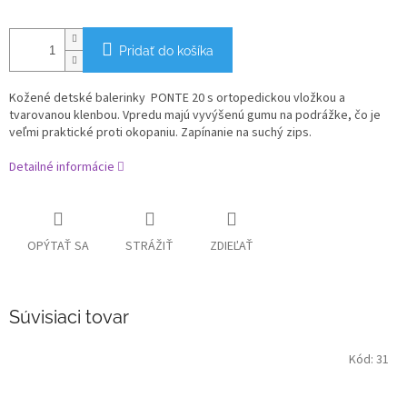
Pridať do košíka
K
ožené detské balerinky
PONTE 20 s ortopedickou vložkou a
tvarovanou klenbou. Vpredu majú vyvýšenú gumu na podrážke, čo je
veľmi praktické proti okopaniu. Zapínanie na suchý zips.
Detailné informácie
OPÝTAŤ SA
STRÁŽIŤ
ZDIEĽAŤ
Súvisiaci tovar
Kód:
31