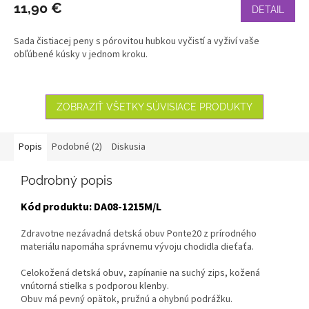
11,90 €
DETAIL
Sada čistiacej peny s pórovitou hubkou vyčistí a vyživí vaše
obľúbené kúsky v jednom kroku.
ZOBRAZIŤ VŠETKY SÚVISIACE PRODUKTY
Popis
Podobné (2)
Diskusia
Podrobný popis
Kód produktu: DA08-1215M/L
Zdravotne nezávadná detská obuv Ponte20 z prírodného
materiálu napomáha správnemu vývoju chodidla dieťaťa.
Celokožená detská obuv, zapínanie na suchý zips, kožená
vnútorná stielka s podporou klenby.
Obuv má pevný opätok, pružnú a ohybnú podrážku.