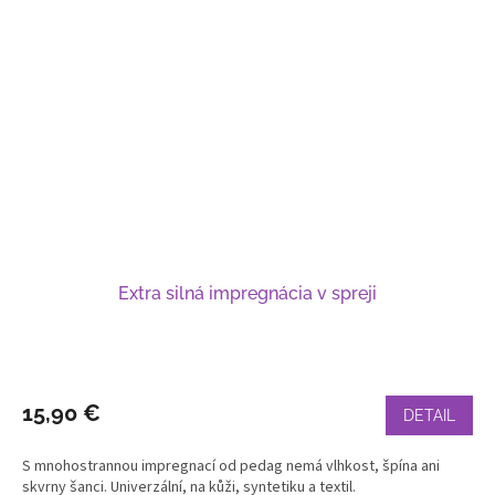
Extra silná impregnácia v spreji
15,90 €
DETAIL
S mnohostrannou impregnací od pedag nemá vlhkost, špína ani
skvrny šanci. Univerzální, na kůži, syntetiku a textil.