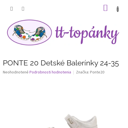
Prejsť
NÁKU
na
obsah
KOŠÍK
PONTE 20 Detské Balerínky 24-35
Priemerné
Neohodnotené
Podrobnosti hodnotenia
Značka:
Ponte20
hodnotenie
produktu
je
0,0
z
5
hviezdičiek.