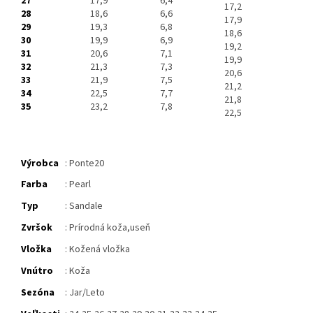
27
17,9
6,4
17,2
28
18,6
6,6
17,9
29
19,3
6,8
18,6
30
19,9
6,9
19,2
31
20,6
7,1
19,9
32
21,3
7,3
20,6
33
21,9
7,5
21,2
34
22,5
7,7
21,8
35
23,2
7,8
22,5
Výrobca
: Ponte20
Farba
: Pearl
Typ
: Sandale
Zvršok
: Prírodná koža,useň
Vložka
: Kožená vložka
Vnútro
: Koža
Sezóna
: Jar/Leto