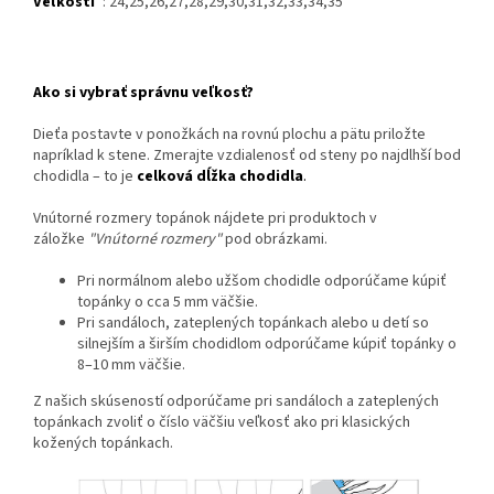
Veľkosti
: 24,25,26,27,28,29,30,31,32,33,34,35
Ako si vybrať správnu veľkosť?
Dieťa postavte v ponožkách na rovnú plochu a pätu priložte
napríklad k stene. Zmerajte vzdialenosť od steny po najdlhší bod
chodidla – to je
celková dĺžka chodidla
.
Vnútorné rozmery topánok nájdete pri produktoch v
záložke
"Vnútorné rozmery"
pod obrázkami.
Pri normálnom alebo užšom chodidle odporúčame kúpiť
topánky o cca 5 mm väčšie.
Pri sandáloch, zateplených topánkach alebo u detí so
silnejším a širším chodidlom odporúčame kúpiť topánky o
8–10 mm väčšie.
Z našich skúseností odporúčame pri sandáloch a zateplených
topánkach zvoliť o číslo väčšiu veľkosť ako pri klasických
kožených topánkach.