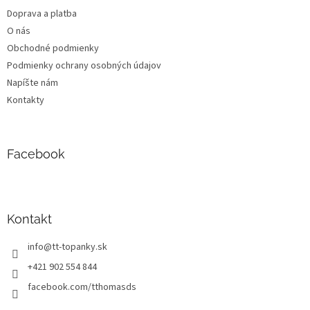
t
Doprava a platba
i
O nás
e
Obchodné podmienky
Podmienky ochrany osobných údajov
Napíšte nám
Kontakty
Facebook
Kontakt
info
@
tt-topanky.sk
+421 902 554 844
facebook.com/tthomasds