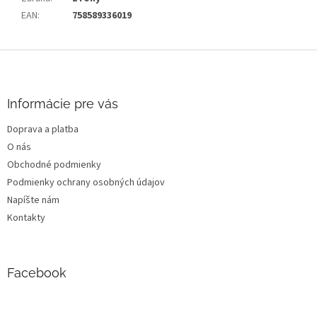
EAN
:
758589336019
Z
á
p
ä
Informácie pre vás
t
Doprava a platba
i
O nás
e
Obchodné podmienky
Podmienky ochrany osobných údajov
Napíšte nám
Kontakty
Facebook