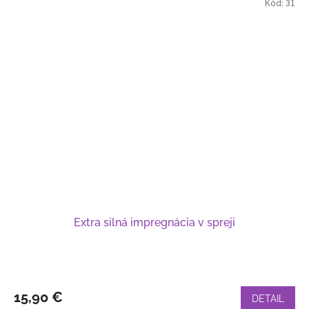
Kód:
31
Extra silná impregnácia v spreji
15,90 €
DETAIL