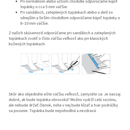
Pri normálnom alebo užšom chodidle odporúčame kúpiť
topánky o cca 5 mm väčšie.
Pri sandáloch, zateplených topánkach alebo u detí so
silnejším a širším chodidlom odporúčame kúpiť topánky o
8–10 mm väčšie.
Z našich skúseností odporúčame pri sandáloch a zateplených
topánkach zvoliť o číslo väčšiu veľkosť ako pri klasických
kožených topánkach.
Skôr ako objednáte ešte väčšiu veľkosť, zamyslite sa: Je naozaj
dobré, ak bude topánka obrovská? Možno vydrží celú sezónu,
ale nebude držať členok, noha v nej bude kĺzať a tvar podrážky
sa posunie. Topánka bude nepohodlná a nezdravá.