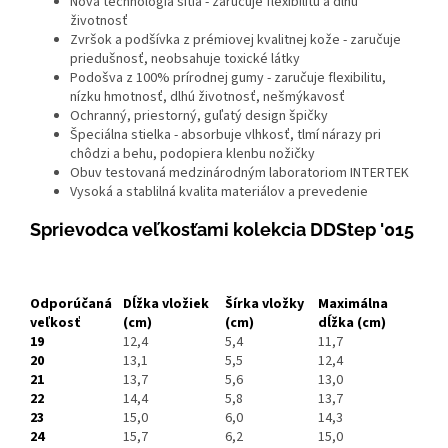
Nová technologia šitia - zaručuje flexibilitu a dlhú
životnosť
Zvršok a podšívka z prémiovej kvalitnej kože - zaručuje
priedušnosť, neobsahuje toxické látky
Podošva z 100% prírodnej gumy - zaručuje flexibilitu,
nízku hmotnosť, dlhú životnosť, nešmýkavosť
Ochranný, priestorný, guľatý design špičky
Špeciálna stielka - absorbuje vlhkosť, tlmí nárazy pri
chôdzi a behu, podopiera klenbu nožičky
Obuv testovaná medzinárodným laboratoriom INTERTEK
Vysoká a stablilná kvalita materiálov a prevedenie
Sprievodca veľkosťami kolekcia DDStep '015
Odporúčaná
Dĺžka vložiek
Šírka vložky
Maximálna
veľkosť
(cm)
(cm)
dĺžka
(cm)
19
12,4
5,4
11,7
20
13,1
5,5
12,4
21
13,7
5,6
13,0
22
14,4
5,8
13,7
23
15,0
6,0
14,3
24
15,7
6,2
15,0