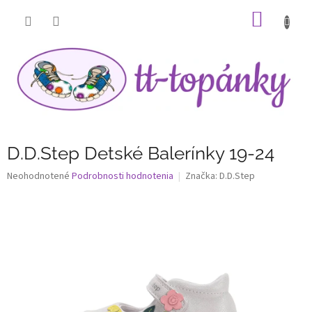
Prejsť
NÁKU
na
obsah
KOŠÍK
D.D.Step Detské Balerínky 19-24
Priemerné
Neohodnotené
Podrobnosti hodnotenia
Značka:
D.D.Step
hodnotenie
produktu
je
0,0
z
5
hviezdičiek.