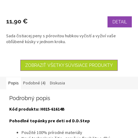
11,90 €
DETAIL
Sada čistiacej peny s pórovitou hubkou vyčistí a vyživí vaše
obľúbené kúsky v jednom kroku.
ZOBRAZIŤ VŠETKY SÚVISIACE PRODUKTY
Popis
Podobné (4)
Diskusia
Podrobný popis
Kód produktu: H015-61614B
Pohodlné topánky pre deti od D.D.Step
Použité 100% prírodné materiály