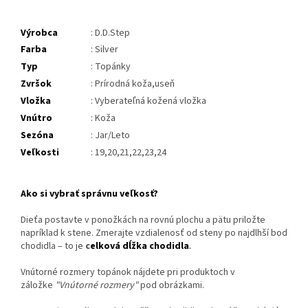
Výrobca
: D.D.Step
Farba
: Silver
Typ
: Topánky
Zvršok
: Prírodná koža,useň
Vložka
: Vyberateľná kožená vložka
Vnútro
: Koža
Sezóna
: Jar/Leto
Veľkosti
: 19,20,21,22,23,24
Ako si vybrať správnu veľkosť?
Dieťa postavte v ponožkách na rovnú plochu a pätu priložte
napríklad k stene. Zmerajte vzdialenosť od steny po najdlhší bod
chodidla – to je
c
elková dĺžka chodidla
.
Vnútorné rozmery topánok nájdete pri produktoch v
záložke
"Vnútorné rozmery"
pod obrázkami.