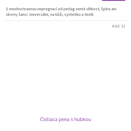
S mnohostrannou impregnací od pedag nemá vlhkost, špína ani
skvrny šanci. Univerzální, na kůži, syntetiku a textil.
Kód:
32
Čistiaca pena s hubkou