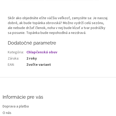
Skôr ako objednáte ešte väčšiu veľkosť, zamyslite sa: Je naozaj
dobré, ak bude topánka obrovská? Možno vydrží celú sezónu,
ale nebude držať členok, noha v nej bude kĺzať a tvar podrážky
sa posunie. Topánka bude nepohodlná a nezdravá.
Dodatočné parametre
Kategória
:
Chlapčenská obuv
Záruka
:
2 roky
EAN
:
Zvoľte variant
Z
á
p
ä
Informácie pre vás
t
Doprava a platba
i
O nás
e