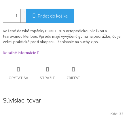
Pridať do košíka
K
ožené detské topánky
PONTE 20 s ortopedickou vložkou a
tvarovanou klenbou. Vpredu majú vyvýšenú gumu na podrážke, čo je
veľmi praktické proti okopaniu. Zapínanie na suchý zips.
Detailné informácie
OPÝTAŤ SA
STRÁŽIŤ
ZDIEĽAŤ
Súvisiaci tovar
Kód:
32