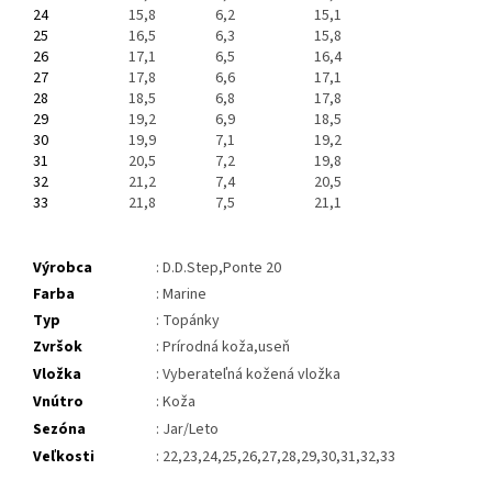
24
15,8
6,2
15,1
25
16,5
6,3
15,8
26
17,1
6,5
16,4
27
17,8
6,6
17,1
28
18,5
6,8
17,8
29
19,2
6,9
18,5
30
19,9
7,1
19,2
31
20,5
7,2
19,8
32
21,2
7,4
20,5
33
21,8
7,5
21,1
Výrobca
: D.D.Step,Ponte 20
Farba
: Marine
Typ
: Topánky
Zvršok
: Prírodná koža,useň
Vložka
: Vyberateľná kožená vložka
Vnútro
: Koža
Sezóna
: Jar/Leto
Veľkosti
: 22,23,24,25,26,27,28,29,30,31,32,33