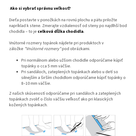
Ako si vybrať správnu veľkosť?
Dieťa postavte v ponožkách na rovnú plochu a pätu priložte
napríklad k stene. Zmerajte vzdialenosť od steny po najdlhší bod
chodidla – to je
celková dĺžka chodidla
.
Vnútorné rozmery topánok nájdete pri produktoch v
záložke
"Vnútorné rozmery"
pod obrázkami.
Pri normálnom alebo užšom chodidle odporúčame kúpiť
topánky o cca 5 mm väčšie.
Pri sandáloch, zateplených topánkach alebo u detí so
silnejším a širším chodidlom odporúčame kúpiť topánky o
8–10 mm väčšie.
Z našich skúseností odporúčame pri sandáloch a zateplených
topánkach zvoliť o číslo väčšiu veľkosť ako pri klasických
kožených topánkach.