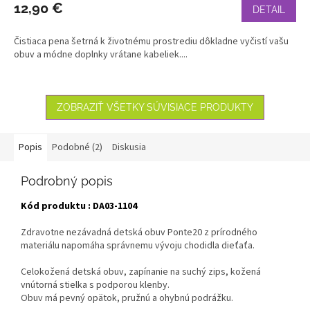
12,90 €
DETAIL
Čistiaca pena šetrná k životnému prostrediu dôkladne vyčistí vašu
obuv a módne doplnky vrátane kabeliek....
ZOBRAZIŤ VŠETKY SÚVISIACE PRODUKTY
Popis
Podobné (2)
Diskusia
Podrobný popis
Kód produktu : DA03-1104
Zdravotne nezávadná detská obuv Ponte20 z prírodného
materiálu napomáha správnemu vývoju chodidla dieťaťa.
Celokožená detská obuv, zapínanie na suchý zips, kožená
vnútorná stielka s podporou klenby.
Obuv má pevný opätok, pružnú a ohybnú podrážku.