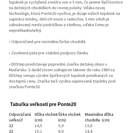
topánok je vychýlená zvnútra von o 5 mm, čo jemne tlačí kostice
na detských chodidlách do rovnej polohy. Vďaka novej
technológii, ktorú Ponte20 využíva, je dizajn našich topánok na
supinácii módny, deti ich nosia s radosťou. 5 mm zdvih je
zabudovaný medzi podrážkou a stielkou, vďaka čomu je
neprehliadnuteľný.
• Odporúčané pre normálne/širšie chodidlá
• Zosilnená päta pre stabilnú podporu členku
• DDStep predstavuje poprednú značku detskej obuvi v
Maďarsku. S dedičstvom siahajúcim takmer do roku 1980 sa
DDStep venuje výrobe špičkových topánok ponúkaných za
dostupnú cenu. Značka tiež vyrába supinované topánky pod
značkou Ponte20.
Tabuľka veľkostí pre Ponte20
Odporúčaná
Dĺžka vložiek
Šírka vložiek
Maximálna dĺžka
veľkosť
(cm)
(cm)
chodidla (cm)
22
14,5
5,9
13,8
23
15,1
6,0
14,4