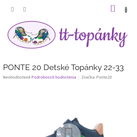
Prejsť
NÁKU
na
obsah
KOŠÍK
PONTE 20 Detské Topánky 22-33
Priemerné
Neohodnotené
Podrobnosti hodnotenia
Značka:
Ponte20
hodnotenie
produktu
je
0,0
z
5
hviezdičiek.