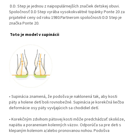
D.D. Step je jednou z naipopulárnejších značiek detskej obuvi.
Spoločnosť D.D Step vyrába vysokokvalitné topánky Ponte 20 za
prijatelné ceny od roku 1980.Partnerom spoločnosti D.D Step je
značka Ponte 20.
Toto je model v supinácii
• Supinácia znamená, že podošva je naklonená tak, aby kosti
päty a holene detí boli rovnobežné. Supinácia je korekčná liečba
deformácie osy päty vyvíjajúcich sa chodidiel detí.
• Korekčným zdvihom pätovej kosti môže predchádzať skolióze,
napätiu a poraneniam kolenných väzov. Odporúča sa pre deti s
klepaným kolenom a/alebo pronovanou nohou. Podošva