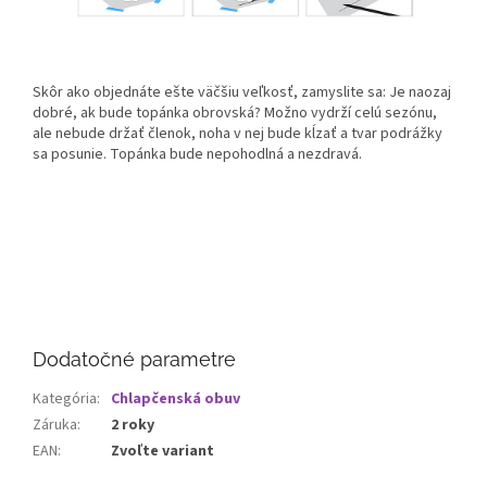
Skôr ako objednáte ešte väčšiu veľkosť, zamyslite sa: Je naozaj
dobré, ak bude topánka obrovská? Možno vydrží celú sezónu,
ale nebude držať členok, noha v nej bude kĺzať a tvar podrážky
sa posunie. Topánka bude nepohodlná a nezdravá.
Dodatočné parametre
Kategória
:
Chlapčenská obuv
Záruka
:
2 roky
EAN
:
Zvoľte variant