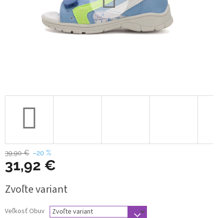
39,90 €
–20 %
31,92 €
Jednotková
Zvoľte variant
cena:
Veľkosť Obuv