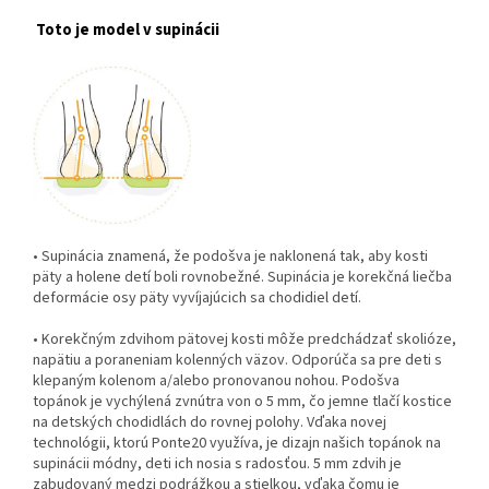
Toto je model v supinácii
• Supinácia znamená, že podošva je naklonená tak, aby kosti
päty a holene detí boli rovnobežné. Supinácia je korekčná liečba
deformácie osy päty vyvíjajúcich sa chodidiel detí.
• Korekčným zdvihom pätovej kosti môže predchádzať skolióze,
napätiu a poraneniam kolenných väzov. Odporúča sa pre deti s
klepaným kolenom a/alebo pronovanou nohou. Podošva
topánok je vychýlená zvnútra von o 5 mm, čo jemne tlačí kostice
na detských chodidlách do rovnej polohy. Vďaka novej
technológii, ktorú Ponte20 využíva, je dizajn našich topánok na
supinácii módny, deti ich nosia s radosťou. 5 mm zdvih je
zabudovaný medzi podrážkou a stielkou, vďaka čomu je