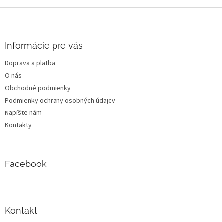
Z
á
p
ä
Informácie pre vás
t
Doprava a platba
i
O nás
e
Obchodné podmienky
Podmienky ochrany osobných údajov
Napíšte nám
Kontakty
Facebook
Kontakt