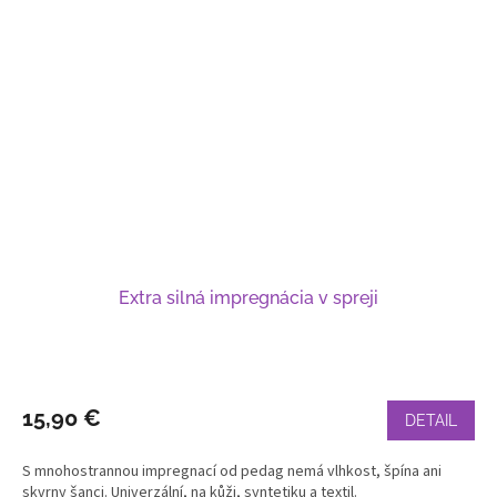
Extra silná impregnácia v spreji
15,90 €
DETAIL
S mnohostrannou impregnací od pedag nemá vlhkost, špína ani
skvrny šanci. Univerzální, na kůži, syntetiku a textil.