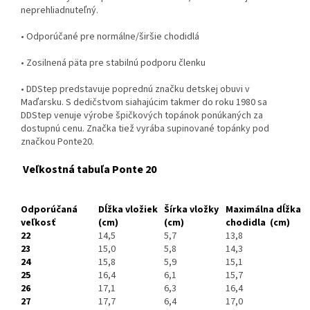
neprehliadnuteľný.
• Odporúčané pre normálne/širšie chodidlá
• Zosilnená päta pre stabilnú podporu členku
• DDStep predstavuje poprednú značku detskej obuvi v
Maďarsku. S dedičstvom siahajúcim takmer do roku 1980 sa
DDStep venuje výrobe špičkových topánok ponúkaných za
dostupnú cenu. Značka tiež vyrába supinované topánky pod
značkou Ponte20.
Veľkostná tabuľa Ponte 20
Odporúčaná
Dĺžka vložiek
Šírka vložky
Maximálna dĺžka
veľkosť
(cm)
(cm)
chodidla
(cm)
22
14,5
5,7
13,8
23
15,0
5,8
14,3
24
15,8
5,9
15,1
25
16,4
6,1
15,7
26
17,1
6,3
16,4
27
17,7
6,4
17,0