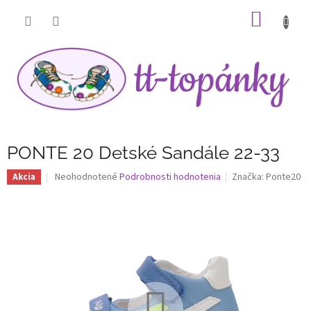
Prejsť
NÁKU
na
obsah
KOŠÍK
PONTE 20 Detské Sandále 22-33
Priemerné
Neohodnotené
Podrobnosti hodnotenia
Značka:
Ponte20
Akcia
hodnotenie
produktu
je
0,0
z
5
hviezdičiek.