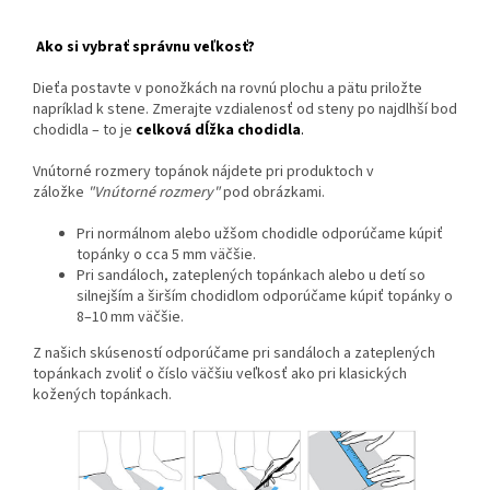
Ako si vybrať správnu veľkosť?
Dieťa postavte v ponožkách na rovnú plochu a pätu priložte
napríklad k stene. Zmerajte vzdialenosť od steny po najdlhší bod
chodidla – to je
celková dĺžka chodidla
.
Vnútorné rozmery topánok nájdete pri produktoch v
záložke
"Vnútorné rozmery"
pod obrázkami.
Pri normálnom alebo užšom chodidle odporúčame kúpiť
topánky o cca 5 mm väčšie.
Pri sandáloch, zateplených topánkach alebo u detí so
silnejším a širším chodidlom odporúčame kúpiť topánky o
8–10 mm väčšie.
Z našich skúseností odporúčame pri sandáloch a zateplených
topánkach zvoliť o číslo väčšiu veľkosť ako pri klasických
kožených topánkach.