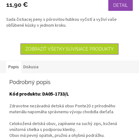
11,90 €
DETAIL
Sada čistiacej peny s pórovitou hubkou vyčistí a vyživí vaše
obľúbené kúsky v jednom kroku.
ZOBRAZIŤ VŠETKY SÚVISIACE PRODUKTY
Popis
Diskusia
Podrobný popis
Kód produktu: DA05-1733/L
Zdravotne nezávadná detská obuv Ponte20 z prírodného
materiálu napomáha správnemu vývoju chodidla dieťaťa.
Celokožená detská obuv, zapínanie na suchý zips, kožená
vnútorná stielka s podporou klenby.
Obuv má pevný opätok, pružnú a ohybnú podrážku.