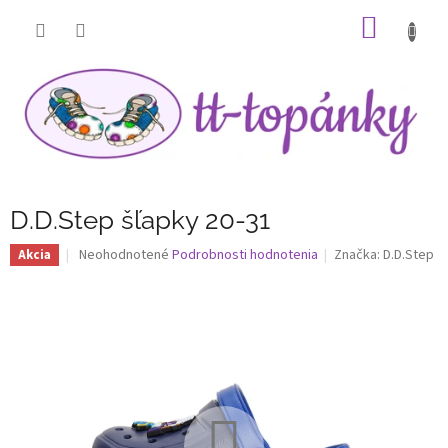
Prejsť
NÁKU
na
obsah
KOŠÍK
D.D.Step šľapky 20-31
Priemerné
Neohodnotené
Podrobnosti hodnotenia
Značka:
D.D.Step
Akcia
hodnotenie
produktu
je
0,0
z
5
hviezdičiek.