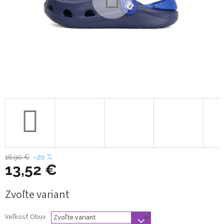
16,90 €
–20 %
13,52 €
Jednotková
Zvoľte variant
cena:
Veľkosť Obuv