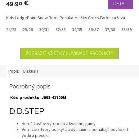
49,90 €
DETAIL
Kids LodgePoint Snow Boot. Ponuka značky Crocs.Farba :ružová
24/25
25/26
30/31
32/33
34/35
36/37
37/38
38/39
ZOBRAZIŤ VŠETKY SÚVISIACE PRODUKTY
Popis
Diskusia
Podrobný popis
Kód produktu: J091-41700M
D.D.STEP
Horná časť je vyrobená z kvalitnej gumy.
Vetracie otvory poskytujú dýchanie a pomáhajú odvádzať
vodu a piesok.