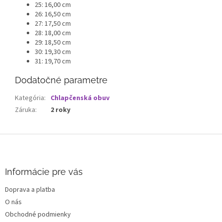
25: 16,00 cm
26: 16,50 cm
27: 17,50 cm
28: 18,00 cm
29: 18,50 cm
30: 19,30 cm
31: 19,70 cm
Dodatočné parametre
Kategória
:
Chlapčenská obuv
Záruka
:
2 roky
Z
á
p
ä
Informácie pre vás
t
Doprava a platba
i
O nás
e
Obchodné podmienky