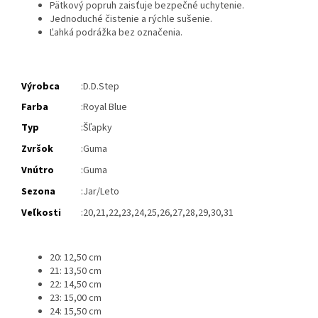
Pätkový popruh zaisťuje bezpečné uchytenie.
Jednoduché čistenie a rýchle sušenie.
Ľahká podrážka bez označenia.
Výrobca
:D.D.Step
Farba
:Royal Blue
Typ
:
Šľapky
Zvršok
:Guma
Vnútro
:Guma
Sezona
:Jar/Leto
Veľkosti
:20,21,22,23,24,25,26,27,28,29,30,31
20: 12,50 cm
21: 13,50 cm
22: 14,50 cm
23: 15,00 cm
24: 15,50 cm