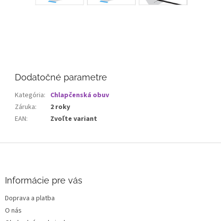
Dodatočné parametre
Kategória
:
Chlapčenská obuv
Záruka
:
2 roky
EAN
:
Zvoľte variant
Z
á
p
ä
Informácie pre vás
t
Doprava a platba
i
O nás
e