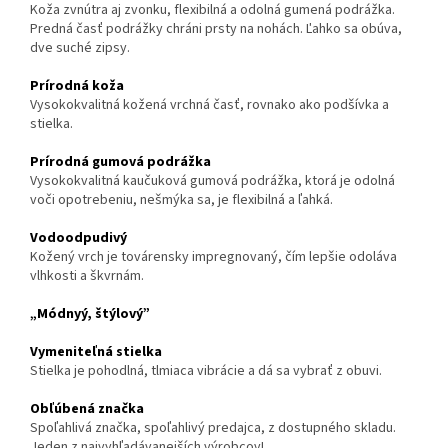
Koža zvnútra aj zvonku, flexibilná a odolná gumená podrážka.
Predná časť podrážky chráni prsty na nohách. Ľahko sa obúva,
dve suché zipsy.
Prírodná koža
Vysokokvalitná kožená vrchná časť, rovnako ako podšívka a
stielka.
Prírodná gumová podrážka
Vysokokvalitná kaučuková gumová podrážka, ktorá je odolná
voči opotrebeniu, nešmýka sa, je flexibilná a ľahká.
Vodoodpudivý
Kožený vrch je továrensky impregnovaný, čím lepšie odoláva
vlhkosti a škvrnám.
„Módnyý, štýlový”
Vymeniteľná stielka
Stielka je pohodlná, tlmiaca vibrácie a dá sa vybrať z obuvi.
Obľúbená značka
Spoľahlivá značka, spoľahlivý predajca, z dostupného skladu.
Jeden z najvyhľadávanejších výrobcov!