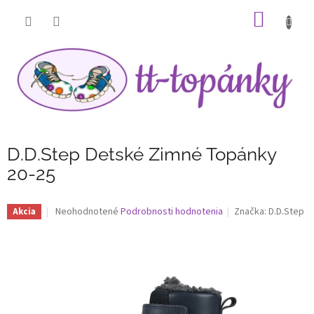
Prejsť
NÁKU
na
obsah
KOŠÍK
D.D.Step Detské Zimné Topánky
20-25
Priemerné
Neohodnotené
Podrobnosti hodnotenia
Značka:
D.D.Step
Akcia
hodnotenie
produktu
je
0,0
z
5
hviezdičiek.