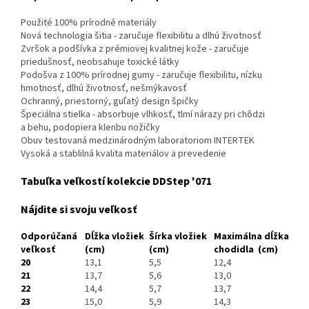
Použité 100% prírodné materiály
Nová technologia šitia - zaručuje flexibilitu a dlhú životnosť
Zvršok a podšívka z prémiovej kvalitnej kože - zaručuje
priedušnosť, neobsahuje toxické látky
Podošva z 100% prírodnej gumy - zaručuje flexibilitu, nízku
hmotnosť, dlhú životnosť, nešmýkavosť
Ochranný, priestorný, guľatý design špičky
Špeciálna stielka - absorbuje vlhkosť, tlmí nárazy pri chôdzi
a behu, podopiera klenbu nožičky
Obuv testovaná medzinárodným laboratoriom INTERTEK
Vysoká a stablilná kvalita materiálov a prevedenie
Tabuľka veľkostí kolekcie DDStep '071
Nájdite si svoju veľkosť
Odporúčaná
Dĺžka vložiek
Šírka vložiek
Maximálna dĺžka
veľkosť
(cm)
(cm)
chodidla (cm)
20
13,1
5,5
12,4
21
13,7
5,6
13,0
22
14,4
5,7
13,7
23
15,0
5,9
14,3