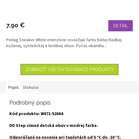
7,90 €
DETAIL
Pedag Sneaker White intenzívne osviežuje farbu bielej hladkej
koženej, syntetickej a textilnej obuvi. Počas okamihu...
ZOBRAZIŤ VŠETKY SÚVISIACE PRODUKTY
Popis
Diskusia
Podrobný popis
Kód produktu:
W071-52664
DD Step zimná detská obuv v modrej farbe.
Odporúčaná na nosenie pri teplotách od 5 °C do -10 °C.