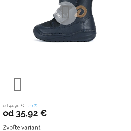
od 44,90 €
–20 %
od
35,92 €
Jednotková
Zvoľte variant
cena: