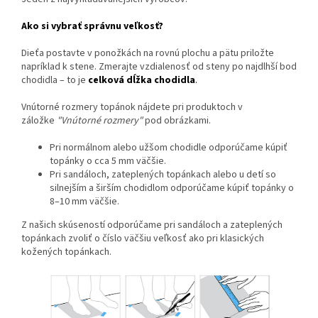
Ako si vybrať správnu veľkosť?
Dieťa postavte v ponožkách na rovnú plochu a pätu priložte
napríklad k stene. Zmerajte vzdialenosť od steny po najdlhší bod
chodidla – to je
celková dĺžka chodidla
.
Vnútorné rozmery topánok nájdete pri produktoch v
záložke
"Vnútorné rozmery"
pod obrázkami.
Pri normálnom alebo užšom chodidle odporúčame kúpiť
topánky o cca 5 mm väčšie.
Pri sandáloch, zateplených topánkach alebo u detí so
silnejším a širším chodidlom odporúčame kúpiť topánky o
8–10 mm väčšie.
Z našich skúseností odporúčame pri sandáloch a zateplených
topánkach zvoliť o číslo väčšiu veľkosť ako pri klasických
kožených topánkach.