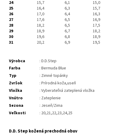
24
15,7
6,1
15,0
25
16,4
6,3
15,7
26
17,0
6,4
16,3
27
17,6
6,5
16,9
28
18,2
6,5
17,5
29
18,9
6,7
18,2
30
19,6
6,8
18,9
31
20,2
6,9
19,5
Výrobca
: D.D.Step
Farba
: Bermuda Blue
Typ
: Zimné topánky
Zvršok
: Prírodná koža,useň
Vložka
: Vyberateľná zateplená vložka
Vnútro
: Zateplenie
Sezona
: Jeseň/Zima
Veľkosti
: 20,21,22,23,24,25
D.D. Step kožená prechodná obuv