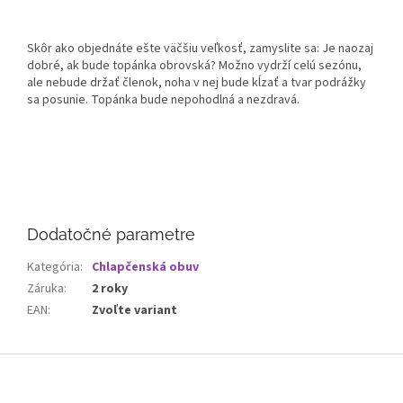
Skôr ako objednáte ešte väčšiu veľkosť, zamyslite sa: Je naozaj
dobré, ak bude topánka obrovská? Možno vydrží celú sezónu,
ale nebude držať členok, noha v nej bude kĺzať a tvar podrážky
sa posunie. Topánka bude nepohodlná a nezdravá.
Dodatočné parametre
Kategória
:
Chlapčenská obuv
Záruka
:
2 roky
EAN
:
Zvoľte variant
Z
á
p