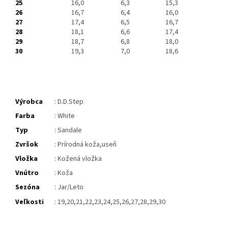
25
16,0
6,3
15,3
26
16,7
6,4
16,0
27
17,4
6,5
16,7
28
18,1
6,6
17,4
29
18,7
6,8
18,0
30
19,3
7,0
18,6
Výrobca
: D.D.Step
Farba
: White
Typ
: Sandale
Zvršok
: Prírodná koža,useň
Vložka
: Kožená vložka
Vnútro
: Koža
Sezóna
: Jar/Leto
Veľkosti
: 19,20,21,22,23,24,25,26,27,28,29,30