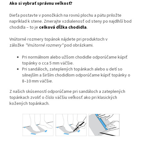
Ako si vybrať správnu veľkosť?
Dieťa postavte v ponožkách na rovnú plochu a pätu priložte
napríklad k stene. Zmerajte vzdialenosť od steny po najdlhší bod
chodidla – to je
celková dĺžka chodidla
.
Vnútorné rozmery topánok nájdete pri produktoch v
záložke
"Vnútorné rozmery"
pod obrázkami.
Pri normálnom alebo užšom chodidle odporúčame kúpiť
topánky o cca 5 mm väčšie.
Pri sandáloch, zateplených topánkach alebo u detí so
silnejším a širším chodidlom odporúčame kúpiť topánky o
8–10 mm väčšie.
Z našich skúseností odporúčame pri sandáloch a zateplených
topánkach zvoliť o číslo väčšiu veľkosť ako pri klasických
kožených topánkach.