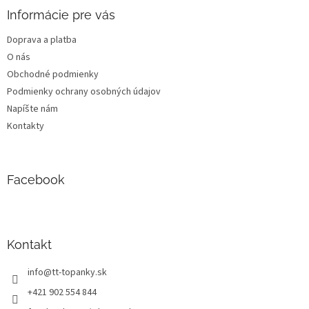
ä
Informácie pre vás
t
Doprava a platba
i
O nás
e
Obchodné podmienky
Podmienky ochrany osobných údajov
Napíšte nám
Kontakty
Facebook
Kontakt
info
@
tt-topanky.sk
+421 902 554 844