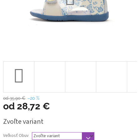
od 35,90 €
–20 %
od
28,72 €
Jednotková
Zvoľte variant
cena:
Veľkosť Obuv