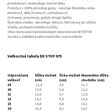
priedušnosť, neobsahuje toxické látky
Podošva z 100% prírodnej gumy - zaručuje flexibilitu, nízku
hmotnosť, dlhú životnosť, nešmýkavosť
Ochranný, priestorný, guľatý design špičky
Špeciálna stielka - absorbuje vlhkosť, tlmí nárazy pri chôdzi
a behu, podopiera klenbu nožičky
Obuv testovaná medzinárodným laboratoriom INTERTEK
Vysoká a stablilná kvalita materiálov a prevedenie
Veľkostná tabuľa DD STEP 075
Odporúčaná
Dĺžka vložiek
Šírka vložiek
Maximálna dĺžka
veľkosť
(cm
)
(cm)
chodidla
(cm)
19
12,4
5,5
11,7
20
13,0
5,6
12,3
21
13,6
5,7
12,9
22
14,3
5,8
13,6
23
14,8
6,0
14,1
24
15,4
6,2
14,7