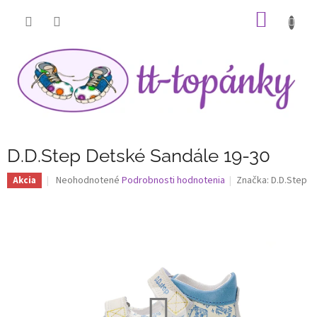
Prejsť
NÁKU
na
obsah
KOŠÍK
D.D.Step Detské Sandále 19-30
Priemerné
Neohodnotené
Podrobnosti hodnotenia
Značka:
D.D.Step
Akcia
hodnotenie
produktu
je
0,0
z
5
hviezdičiek.