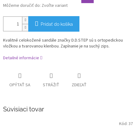
Môžeme doručiť do:
Zvoľte variant
Pridať do košíka
Kvalitné celokožené sandále značky D.D.STEP sú s ortopedickou
vložkou a tvarovanou klenbou. Zapínanie je na suchý zips.
Detailné informácie
OPÝTAŤ SA
STRÁŽIŤ
ZDIEĽAŤ
Súvisiaci tovar
Kód:
37