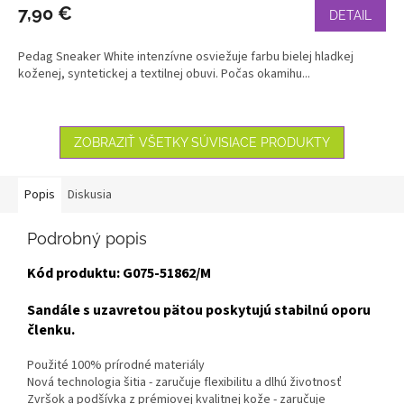
7,90 €
DETAIL
Pedag Sneaker White intenzívne osviežuje farbu bielej hladkej
koženej, syntetickej a textilnej obuvi. Počas okamihu...
ZOBRAZIŤ VŠETKY SÚVISIACE PRODUKTY
Popis
Diskusia
Podrobný popis
Kód produktu: G075-51862/M
Sandále s uzavretou pätou poskytujú stabilnú oporu
členku.
Použité 100% prírodné materiály
Nová technologia šitia - zaručuje flexibilitu a dlhú životnosť
Zvršok a podšívka z prémiovej kvalitnej kože - zaručuje