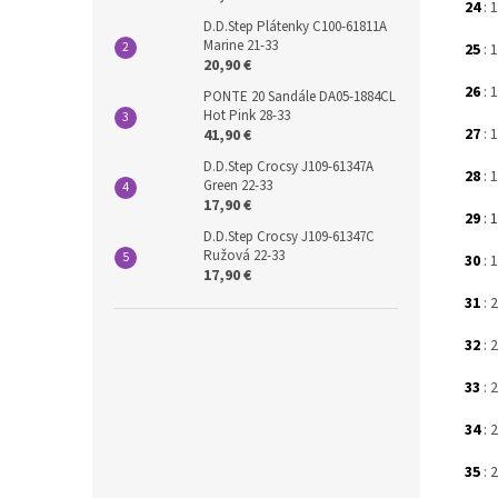
24
: 
D.D.Step Plátenky C100-61811A
Marine 21-33
25
: 
20,90 €
26
: 
PONTE 20 Sandále DA05-1884CL
Hot Pink 28-33
27
: 
41,90 €
D.D.Step Crocsy J109-61347A
28
: 
Green 22-33
17,90 €
29
: 
D.D.Step Crocsy J109-61347C
Ružová 22-33
30
: 
17,90 €
31
: 
32
: 
33
: 
34
: 
35
: 