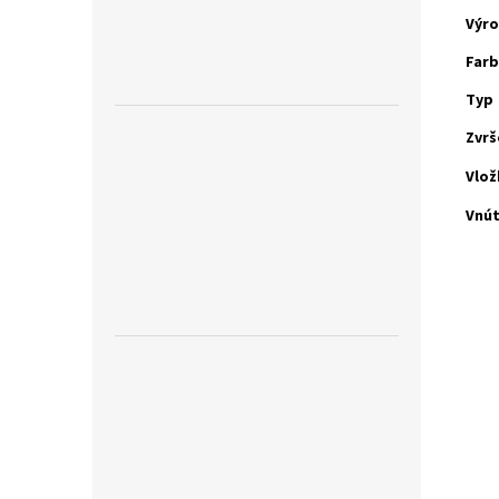
Výr
Far
Typ
Zvrš
Vlož
Vnú