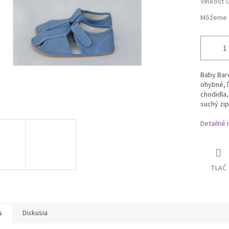
Veľkosť 
Môžeme d
Baby Bar
ohybné, ľ
chodidla,
suchý zip
Detailné 
TLAČ
s
Diskusia