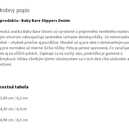
robný popis
produktu : Baby Bare Slippers Denim
enská značka Baby Bare Shoes sú vyrobené z príjemného textilného materi
ým otvorom zabezpečujú optimálne vetranie detskej nôžky. Sú mimoriadne
ibilné – ohybné priečne aj pozdĺžne. Vhodné sú aj pre deti s dominantným p
aj pre normálne až mierne širšie nôžky. Päta je jemne spevnená, čo zaručuj
ie aj na užších pätách. Zapínajú sa na suchý zips, podrážka je gumená a
išmyková. Vďaka všetkým týmto vlastnostiam sa v nich deti cítia slobodne 
dzení.
kostná tabuľa
13,80 cm / 6,2 cm
4,30 cm / 6,3cm
14,90 cm / 6,5 cm