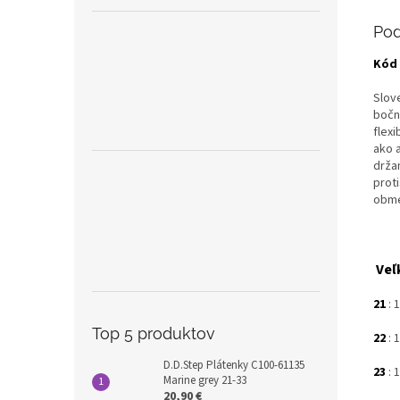
Pod
Kód 
Slov
bočn
flex
ako 
držan
prot
obme
Veľ
21
: 
Top 5 produktov
22
:
1
D.D.Step Plátenky C100-61135
23
: 
Marine grey 21-33
20,90 €