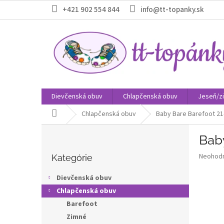
Prejsť
+421 902 554 844
info@tt-topanky.sk
na
obsah
Dievčenská obuv
Chlapčenská obuv
Jeseň/z
Domov
Chlapčenská obuv
Baby Bare Barefoot 21
B
Bab
o
Preskočiť
č
Priemer
Neohod
kategórie
Kategórie
n
hodnote
ý
produkt
Dievčenská obuv
p
je
Chlapčenská obuv
0,0
a
z
Barefoot
n
5
e
Zimné
hviezdič