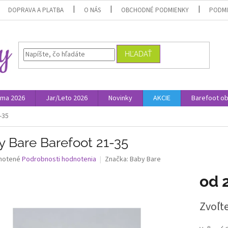
DOPRAVA A PLATBA
O NÁS
OBCHODNÉ PODMIENKY
PODMI
HĽADAŤ
ima 2026
Jar/Leto 2026
Novinky
AKCIE
Barefoot o
-35
y Bare Barefoot 21-35
né
notené
Podrobnosti hodnotenia
Značka:
Baby Bare
nie
od
u
Jednotk
Zvoľte
cena:
iek.