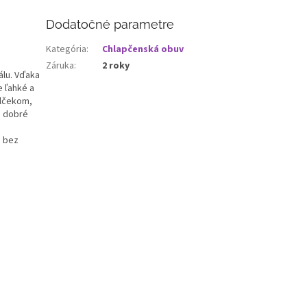
Dodatočné parametre
Kategória
:
Chlapčenská obuv
Záruka
:
2 roky
álu. Vďaka
 ľahké a
alčekom,
e dobré
a bez