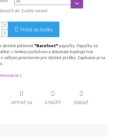
Obuv
oručiť do:
Zvoľte variant
Pridať do košíka
e
detské plátenné
"Barefoot"
papučky .Papučky sú
ahké, s tenkou podošvou a dokonale kopírujú tvar
s
veľkým priestorom pre detské prstíky.
Zapínanie je na
s.
informácie
OPÝTAŤ SA
STRÁŽIŤ
ZDIEĽAŤ