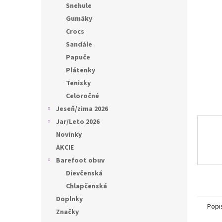
l
Snehule
Gumáky
Crocs
Sandále
Papuče
Plátenky
Tenisky
Celoročné
Jeseň/zima 2026
Jar/Leto 2026
Novinky
AKCIE
Barefoot obuv
Dievčenská
Chlapčenská
Doplnky
Popi
Značky