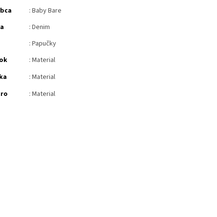
obca
: Baby Bare
ba
: Denim
: Papučky
ok
: Material
ka
: Material
tro
: Material