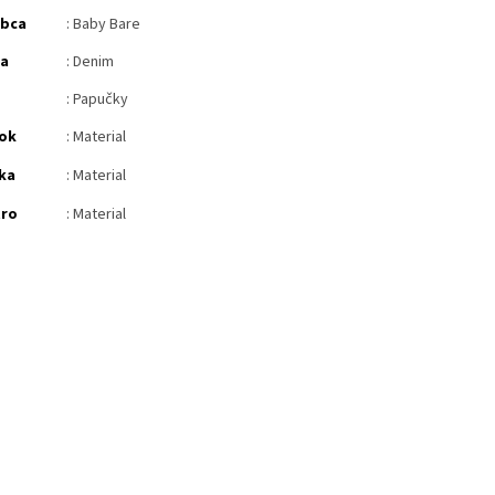
obca
: Baby Bare
ba
: Denim
: Papučky
ok
: Material
ka
: Material
tro
: Material