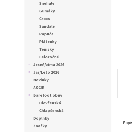
l
Snehule
Gumáky
Crocs
Sandále
Papuče
Plátenky
Tenisky
Celoročné
Jeseň/zima 2026
Jar/Leto 2026
Novinky
AKCIE
Barefoot obuv
Dievčenská
Chlapčenská
Doplnky
Popi
Značky