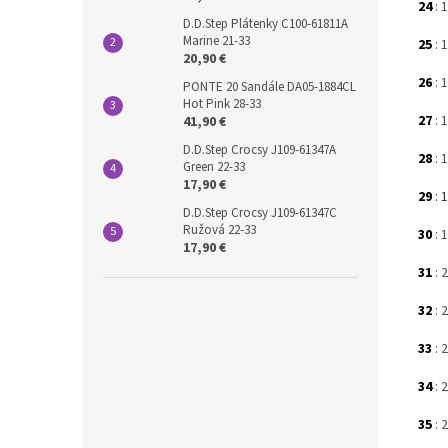
24
: 
D.D.Step Plátenky C100-61811A
Marine 21-33
25
: 
20,90 €
26
: 
PONTE 20 Sandále DA05-1884CL
Hot Pink 28-33
27
: 
41,90 €
D.D.Step Crocsy J109-61347A
28
: 
Green 22-33
17,90 €
29
: 
D.D.Step Crocsy J109-61347C
Ružová 22-33
30
: 
17,90 €
31
: 
32
: 
33
: 
34
: 
35
: 