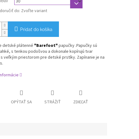
Obuv
oručiť do:
Zvoľte variant
Pridať do košíka
e
detské plátenné
"Barefoot"
papučky .Papučky sú
ahké, s tenkou podošvou a dokonale kopírujú tvar
s
veľkým priestorom pre detské prstíky.
Zapínanie je na
s.
informácie
OPÝTAŤ SA
STRÁŽIŤ
ZDIEĽAŤ