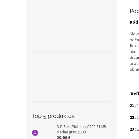
Pod
Kód 
Slov
bočn
flex
ako 
držan
prot
obme
Veľ
21
: 
Top 5 produktov
22
:
1
D.D.Step Plátenky C100-61135
23
: 
Marine grey 21-33
20,90 €