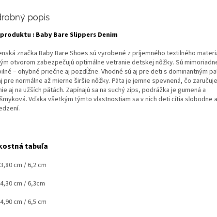
robný popis
produktu : Baby Bare Slippers Denim
enská značka Baby Bare Shoes sú vyrobené z príjemného textilného materi
ým otvorom zabezpečujú optimálne vetranie detskej nôžky. Sú mimoriadne
ibilné – ohybné priečne aj pozdĺžne. Vhodné sú aj pre deti s dominantným p
aj pre normálne až mierne širšie nôžky. Päta je jemne spevnená, čo zaručuj
ie aj na užších pätách. Zapínajú sa na suchý zips, podrážka je gumená a
išmyková. Vďaka všetkým týmto vlastnostiam sa v nich deti cítia slobodne 
dzení.
kostná tabuľa
13,80 cm / 6,2 cm
4,30 cm / 6,3cm
14,90 cm / 6,5 cm