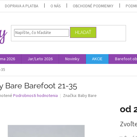
DOPRAVA A PLATBA
O NÁS
OBCHODNÉ PODMIENKY
PODMI
HĽADAŤ
ima 2026
Jar/Leto 2026
Novinky
AKCIE
Barefoot o
-35
y Bare Barefoot 21-35
né
notené
Podrobnosti hodnotenia
Značka:
Baby Bare
nie
od
u
Jednotk
Zvoľte
cena:
iek.