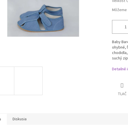
Veľkosť 
Môžeme d
Baby Bar
ohybné, ľ
chodidla,
suchý zip
Detailné 
TLAČ
s
Diskusia