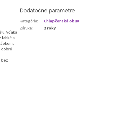
Dodatočné parametre
Kategória
:
Chlapčenská obuv
Záruka
:
2 roky
álu. Vďaka
 ľahké a
alčekom,
e dobré
a bez