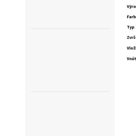
Výr
Far
Typ
Zvrš
Vlož
Vnú