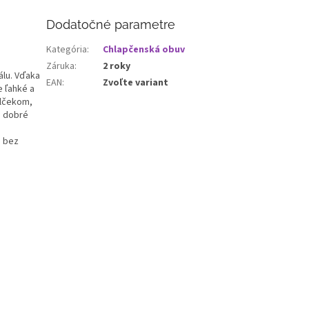
Dodatočné parametre
Kategória
:
Chlapčenská obuv
Záruka
:
2 roky
álu. Vďaka
EAN
:
Zvoľte variant
 ľahké a
alčekom,
e dobré
a bez