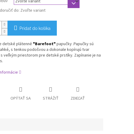
Obuv
oručiť do:
Zvoľte variant
Pridať do košíka
e
detské plátenné
"Barefoot"
papučky .Papučky sú
ahké, s tenkou podošvou a dokonale kopírujú tvar
s
veľkým priestorom pre detské prstíky.
Zapínanie je na
s.
informácie
OPÝTAŤ SA
STRÁŽIŤ
ZDIEĽAŤ