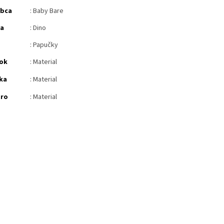
obca
: Baby Bare
ba
: Dino
: Papučky
ok
: Material
ka
: Material
tro
: Material