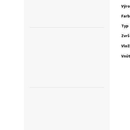
Výr
Far
Typ
Zvrš
Vlož
Vnú