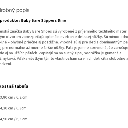
robný popis
produktu : Baby Bare Slippers Dino
enská značka Baby Bare Shoes sú vyrobené z príjemného textilného materi
ým otvorom zabezpečujú optimálne vetranie detskej nôžky. Sú mimoriadne
ibilné – ohybné priečne aj pozdĺžne. Vhodné sú aj pre deti s dominantným p
aj pre normálne až mierne širšie nôžky. Päta je jemne spevnená, čo zaručuj
ie aj na užších pätách. Zapínajú sa na suchý zips, podrážka je gumená a
išmyková. Vďaka všetkým týmto vlastnostiam sa v nich deti cítia slobodne 
dzení.
kostná tabuľa
13,80 cm / 6,2 cm
4,30 cm / 6,3cm
14,90 cm / 6,5 cm