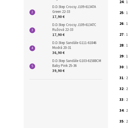
24
: 
D.D.Step Crocsy J109-61347A
Green 22-33
25
: 
17,90 €
26
: 
D.D.Step Crocsy J109-61347C
Ružová 22-33
27
: 
17,90 €
D.D.Step Sandále G111-61846
28
: 
Modrá 20-31
36,90 €
29
: 
D.D.Step Sandále G103-61588CM
Baby Pink 25-36
30
: 
39,90 €
31
: 
32
: 
33
: 
34
: 
35
: 