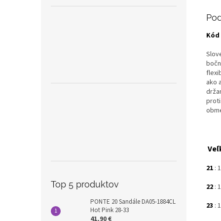
Pod
Kód 
Slov
bočn
flex
ako 
držan
prot
obme
Veľ
21
: 
Top 5 produktov
22
:
1
PONTE 20 Sandále DA05-1884CL
23
: 
Hot Pink 28-33
41,90 €