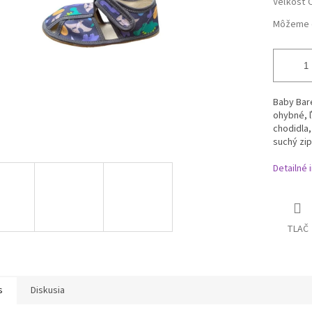
Veľkosť 
Môžeme d
Baby Bar
ohybné, ľ
chodidla,
suchý zip
Detailné 
TLAČ
s
Diskusia