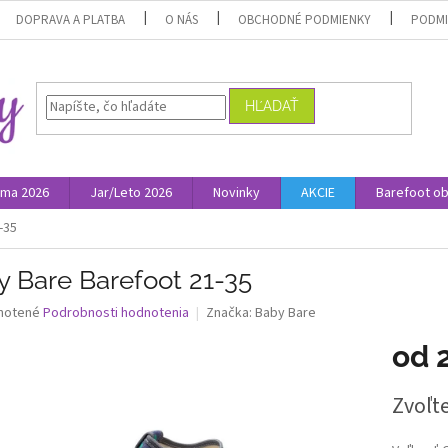
DOPRAVA A PLATBA
O NÁS
OBCHODNÉ PODMIENKY
PODMI
HĽADAŤ
ima 2026
Jar/Leto 2026
Novinky
AKCIE
Barefoot o
-35
y Bare Barefoot 21-35
né
notené
Podrobnosti hodnotenia
Značka:
Baby Bare
nie
od
u
Jednotk
Zvoľte
cena:
iek.