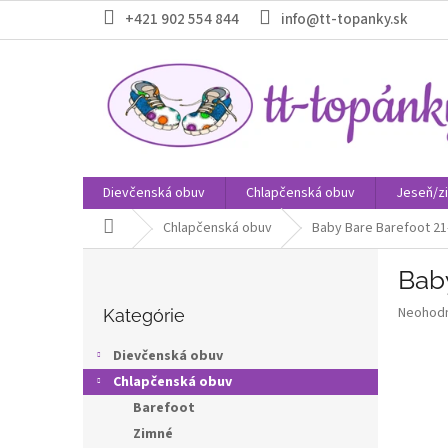
Prejsť
+421 902 554 844
info@tt-topanky.sk
na
obsah
Dievčenská obuv
Chlapčenská obuv
Jeseň/z
Domov
Chlapčenská obuv
Baby Bare Barefoot 21
B
Bab
o
Preskočiť
č
Priemer
Neohod
kategórie
Kategórie
n
hodnote
ý
produkt
Dievčenská obuv
p
je
Chlapčenská obuv
0,0
a
z
Barefoot
n
5
e
Zimné
hviezdič