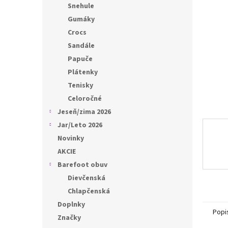
l
Snehule
Gumáky
Crocs
Sandále
Papuče
Plátenky
Tenisky
Celoročné
Jeseň/zima 2026
Jar/Leto 2026
Novinky
AKCIE
Barefoot obuv
Dievčenská
Chlapčenská
Doplnky
Popi
Značky