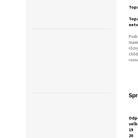
Topá
Topá
netv
Podr
maxi
rôzn
chôd
rovn
Spr
Odp
veľk
19
20