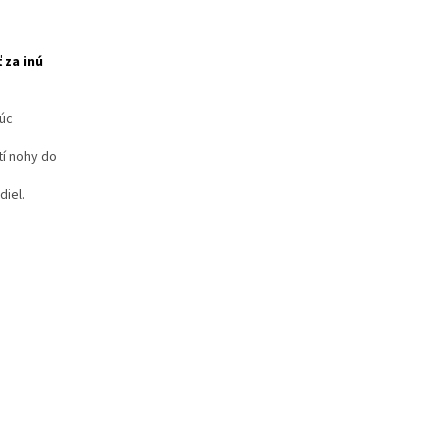
 za inú
júc
tí nohy do
diel.