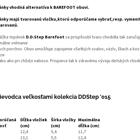
nky vhodná alternatíva k
BAREFOOT
obuvi.
nky majú tvarovanú vložku,ktorú odporúčame vybrať,resp. vymeniť
arovanú.
ážka topánok
D.D.Step Barefoot
sa prispôsobí tvaru chodidla tak zaruču
málne vnímanie
ych porchov. Obuv umožňuje zapojenie všetkých svalov, väzív, šliach a kos
ze
ako ako pri chôdzi naboso. Prispieva tak k zdravému vývoju detských chodi
ievodca veľkosťami kolekcia DDStep '015
orúčaná
Dĺžka vložiek
Šírka vložky
Maximálna
osť
(cm)
(cm)
dĺžka
(cm
)
12,4
5,4
11,7
13,1
5,5
12,4