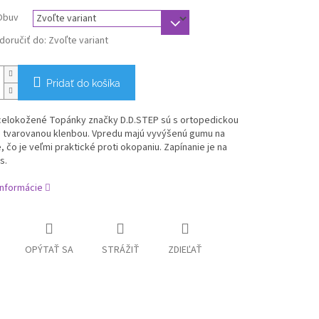
Obuv
oručiť do:
Zvoľte variant
Pridať do košíka
 celokožené Topánky značky D.D.STEP sú s ortopedickou
a tvarovanou klenbou. Vpredu majú vyvýšenú gumu na
 čo je veľmi praktické proti okopaniu. Zapínanie je na
s.
informácie
OPÝTAŤ SA
STRÁŽIŤ
ZDIEĽAŤ