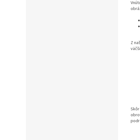
Vnút
obrá
Z na
väčš
Skôr
obro
podr