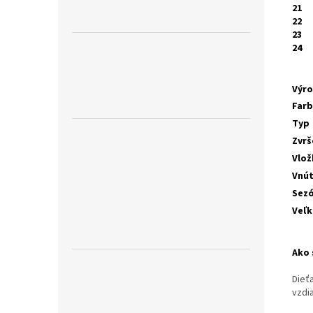
21
22
23
24
Výr
Far
Typ
Zvrš
Vlož
Vnú
Sez
Veľk
Ako 
Dieť
vzdia