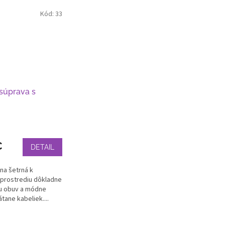
Kód:
33
 súprava s
€
DETAIL
na šetrná k
prostrediu dôkladne
šu obuv a módne
tane kabeliek....