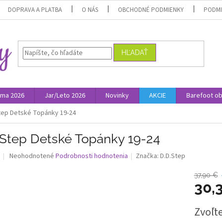
DOPRAVA A PLATBA
O NÁS
OBCHODNÉ PODMIENKY
PODMI
HĽADAŤ
ima 2026
Jar/Leto 2026
Novinky
AKCIE
Barefoot o
tep Detské Topánky 19-24
.Step Detské Topánky 19-24
Priemerné
Neohodnotené
Podrobnosti hodnotenia
Značka:
D.D.Step
hodnotenie
produktu
37,90 €
je
30,
0,0
z
Jednotk
Zvoľte
5
cena:
hviezdičiek.