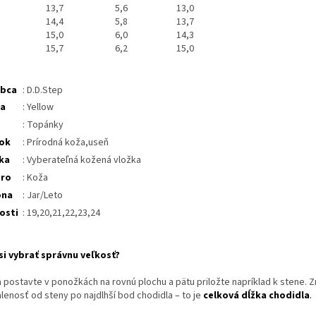
13,7
5,6
13,0
14,4
5,8
13,7
15,0
6,0
14,3
15,7
6,2
15,0
obca
: D.D.Step
ba
: Yellow
: Topánky
ok
: Prírodná koža,useň
ka
: Vyberateľná kožená vložka
tro
: Koža
óna
: Jar/Leto
osti
: 19,20,21,22,23,24
si vybrať správnu veľkosť?
a postavte v ponožkách na rovnú plochu a pätu priložte napríklad k stene. 
lenosť od steny po najdlhší bod chodidla – to je
celková dĺžka chodidla
.