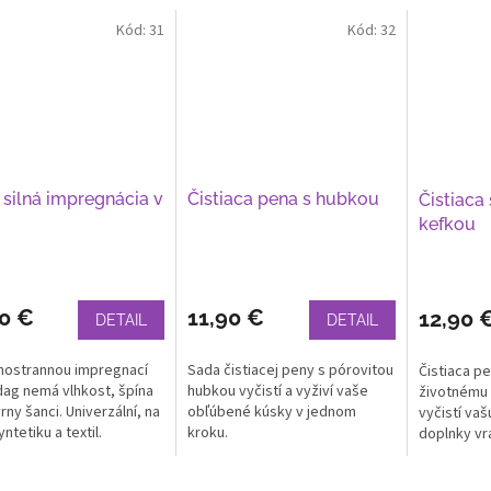
Kód:
31
Kód:
32
 silná impregnácia v
Čistiaca pena s hubkou
Čistiaca
i
kefkou
90 €
11,90 €
12,90 
DETAIL
DETAIL
hostrannou impregnací
Sada čistiacej peny s pórovitou
Čistiaca pe
ag nemá vlhkost, špína
hubkou vyčistí a vyživí vaše
životnému 
rny šanci. Univerzální, na
obľúbené kúsky v jednom
vyčistí va
yntetiku a textil.
kroku.
doplnky vrá