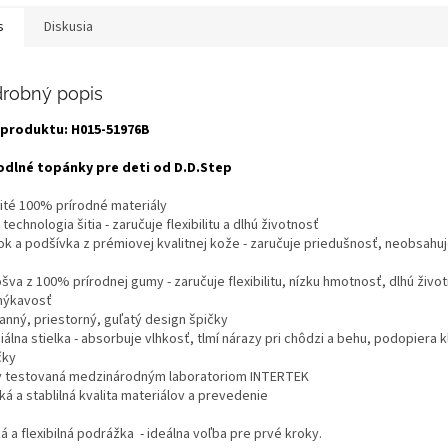
s
Diskusia
robný popis
produktu: H015-51976B
dlné topánky pre deti od D.D.Step
ité 100% prírodné materiály
technologia šitia - zaručuje flexibilitu a dlhú životnosť
ok a podšívka z prémiovej kvalitnej kože - zaručuje priedušnosť, neobsahuj
va z 100% prírodnej gumy - zaručuje flexibilitu, nízku hmotnosť, dlhú živo
ýkavosť
anný, priestorný, guľatý design špičky
álna stielka - absorbuje vlhkosť, tlmí nárazy pri chôdzi a behu, podopiera 
čky
 testovaná medzinárodným laboratoriom INTERTEK
á a stablilná kvalita materiálov a prevedenie
á a flexibilná podrážka - ideálna voľba pre prvé kroky.