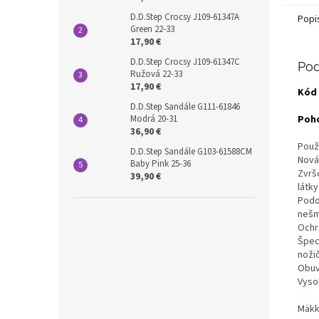
D.D.Step Crocsy J109-61347A
Popi
Green 22-33
17,90 €
D.D.Step Crocsy J109-61347C
Pod
Ružová 22-33
17,90 €
Kód 
D.D.Step Sandále G111-61846
Poho
Modrá 20-31
36,90 €
Použ
D.D.Step Sandále G103-61588CM
Nová 
Baby Pink 25-36
Zvrš
39,90 €
látky
Podoš
nešm
Ochr
Špeci
noži
Obuv
Vysok
M
äkk