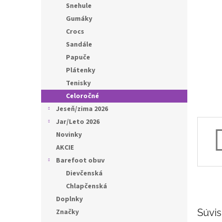
l
Snehule
Gumáky
Crocs
Sandále
Papuče
Plátenky
Tenisky
Celoročné
Jeseň/zima 2026
Jar/Leto 2026
Novinky
AKCIE
Barefoot obuv
Dievčenská
Chlapčenská
Doplnky
Súvis
Značky