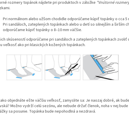
orné rozmery topánok nájdete pri produktoch v záložke
"Vnútorné rozmer
zkami.
Pri normálnom alebo užšom chodidle odporúčame kúpiť topánky o cca 5 
Pri sandáloch, zateplených topánkach alebo u detí so silnejším a širším 
odporúčame kúpiť topánky o 8–10 mm väčšie.
šich skúseností odporúčame pri sandáloch a zateplených topánkach zvoliť o
iu veľkosť ako pri klasických kožených topánkach.
 ako objednáte ešte väčšiu veľkosť, zamyslite sa: Je naozaj dobré, ak bud
vská? Možno vydrží celú sezónu, ale nebude držať členok, noha v nej bude k
ážky sa posunie. Topánka bude nepohodlná a nezdravá.