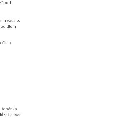
y"
pod
mm väčšie.
chodidlom
 číslo
e topánka
ĺzať a tvar