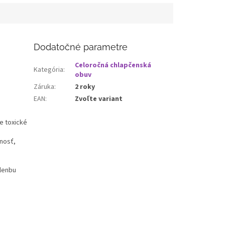
Dodatočné parametre
Celoročná chlapčenská
Kategória
:
obuv
Záruka
:
2 roky
EAN
:
Zvoľte variant
e toxické
tnosť,
klenbu