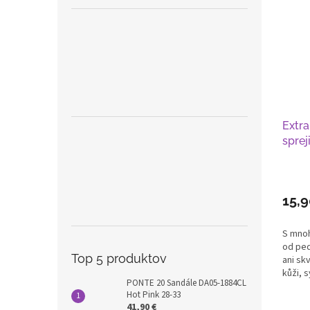
Extra
sprej
15,
S mno
od ped
Top 5 produktov
ani skv
kůži, s
PONTE 20 Sandále DA05-1884CL
Hot Pink 28-33
41,90 €