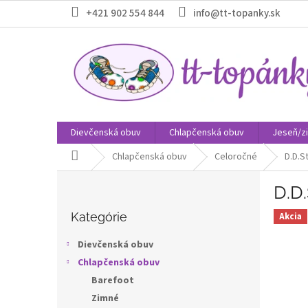
Prejsť
+421 902 554 844
info@tt-topanky.sk
na
obsah
Dievčenská obuv
Chlapčenská obuv
Jeseň/z
Domov
Chlapčenská obuv
Celoročné
D.D.S
B
D.D
o
Preskočiť
č
kategórie
Kategórie
Akcia
n
ý
Dievčenská obuv
p
Chlapčenská obuv
a
Barefoot
n
e
Zimné