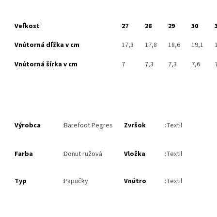
Veľkosť
27
28
29
30
Vnútorná dľžka v cm
17,3
17,8
18,6
19,1
Vnútorná šírka v cm
7
7,3
7,3
7,6
Výrobca
:Barefoot Pegres
Zvršok
:Textil
Farba
:Donut ružová
Vložka
:Textil
Typ
:Papučky
Vnútro
:Textil