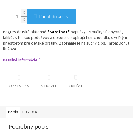
Pridať do košíka
Pegres
detské plátenné
"Barefoot"
papučky .Papučky sú ohybné,
ľahké, s tenkou podošvou a dokonale kopírujú tvar chodidla,
s
veľkým
priestorom pre detské prstíky.
Zapínanie je na suchý zips. Farba: Donut
Ružová
Detailné informácie
OPÝTAŤ SA
STRÁŽIŤ
ZDIEĽAŤ
Popis
Diskusia
Podrobný popis