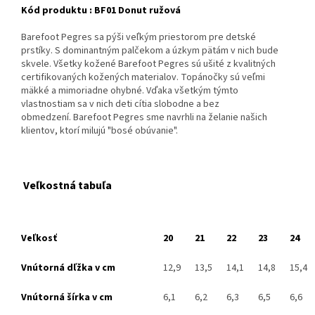
Kód produktu : BF01 Donut ružová
Barefoot Pegres sa pýši veľkým priestorom pre detské
prstíky.
S dominantným pal
čekom a úzkym pätám v nich bude
skvele. Všetky kožené Barefoot Pegres sú ušité z kvalitných
certifikovaných kožených materialov. Topánočky sú veľmi
mäkké a mimoriadne ohybné. Vďaka všetkým týmto
vlastnostiam sa v nich deti cítia slobodne a bez
obmedzení. Barefoot Pegres sme navrhli na želanie našich
klientov, ktorí milujú "bosé obúvanie".
Veľkostná tabuľa
Veľkosť
20
21
22
23
24
Vnútorná dľžka v cm
12,9
13,5
14,1
14,8
15,4
Vnútorná šírka v cm
6,1
6,2
6,3
6,5
6,6