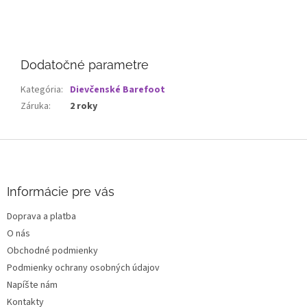
Dodatočné parametre
Kategória
:
Dievčenské Barefoot
Záruka
:
2 roky
Z
á
p
ä
Informácie pre vás
t
Doprava a platba
i
O nás
e
Obchodné podmienky
Podmienky ochrany osobných údajov
Napíšte nám
Kontakty