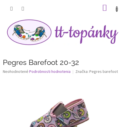
Prejsť
NÁKU
na
obsah
KOŠÍK
Pegres Barefoot 20-32
Priemerné
Neohodnotené
Podrobnosti hodnotenia
Značka:
Pegres barefoot
hodnotenie
produktu
je
0,0
z
5
hviezdičiek.