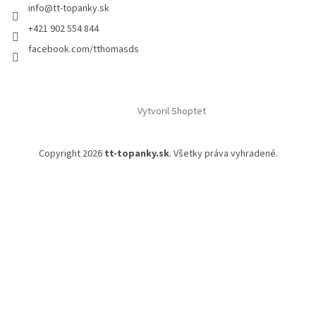
info
@
tt-topanky.sk
+421 902 554 844
facebook.com/tthomasds
Vytvoril Shoptet
Copyright 2026
tt-topanky.sk
. Všetky práva vyhradené.