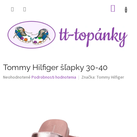
Prejsť
NÁKU
na
obsah
KOŠÍK
Tommy Hilfiger šľapky 30-40
Priemerné
Neohodnotené
Podrobnosti hodnotenia
Značka:
Tommy Hilfiger
hodnotenie
produktu
je
0,0
z
5
hviezdičiek.