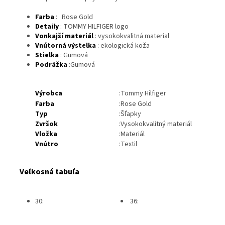
Farba
: Rose Gold
Detaily
: TOMMY HILFIGER logo
Vonkajší materiál
: vysokokvalitná material
Vnútorná výstelka
: ekologická koža
Stielka
: Gumová
Podrážka
:Gumová
Výrobca
:Tommy Hilfiger
Farba
:Rose Gold
Typ
:Šľapky
Zvršok
:Vysokokvalitný materiál
Vložka
:Materiál
Vnútro
:Textil
Veľkosná tabuľa
30:
36: