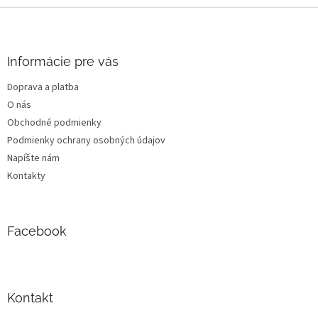
Z
á
p
ä
Informácie pre vás
t
Doprava a platba
i
O nás
e
Obchodné podmienky
Podmienky ochrany osobných údajov
Napíšte nám
Kontakty
Facebook
Kontakt