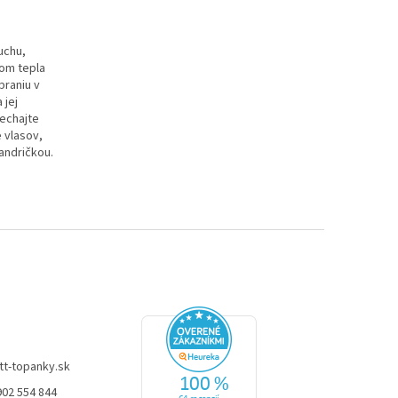
uchu,
jom tepla
praniu v
 jej
nechajte
 vlasov,
andričkou.
tt-topanky.sk
902 554 844