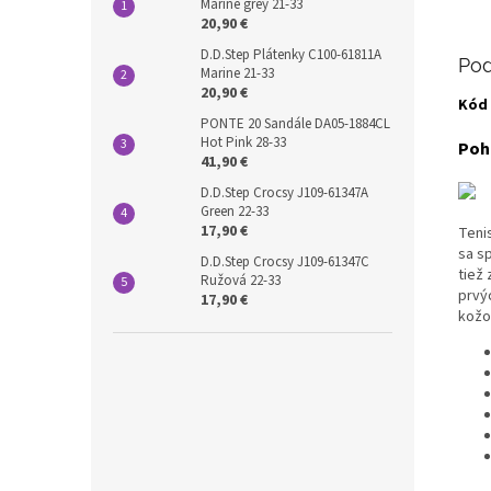
Marine grey 21-33
20,90 €
D.D.Step Plátenky C100-61811A
Pod
Marine 21-33
20,90 €
Kód 
PONTE 20 Sandále DA05-1884CL
Hot Pink 28-33
Poho
41,90 €
D.D.Step Crocsy J109-61347A
Green 22-33
17,90 €
Teni
sa s
D.D.Step Crocsy J109-61347C
tiež 
Ružová 22-33
prvý
17,90 €
kožo