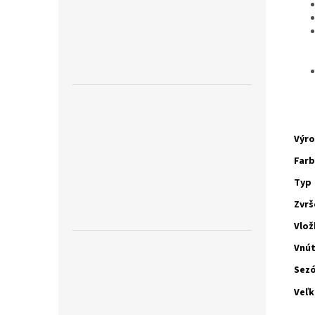
Výr
Far
Typ
Zvrš
Vlož
Vnú
Sez
Veľk