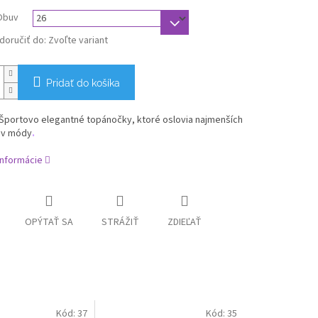
Obuv
oručiť do:
Zvoľte variant
Pridať do košíka
 Športovo elegantné topánočky, ktoré oslovia najmenších
ov módy
.
informácie
OPÝTAŤ SA
STRÁŽIŤ
ZDIEĽAŤ
Kód:
37
Kód:
35