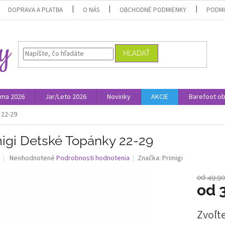
DOPRAVA A PLATBA
O NÁS
OBCHODNÉ PODMIENKY
PODMI
HĽADAŤ
ima 2026
Jar/Leto 2026
Novinky
AKCIE
Barefoot o
 22-29
migi Detské Topánky 22-29
Priemerné
Neohodnotené
Podrobnosti hodnotenia
Značka:
Primigi
hodnotenie
produktu
od 49,9
je
od
0,0
z
Jednotk
Zvoľte
5
cena:
hviezdičiek.