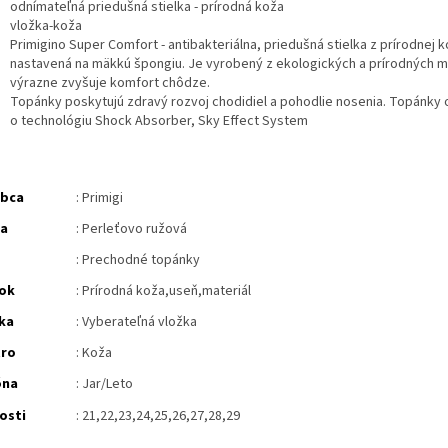
odnímateľná priedušná stielka - prírodná koža
vložka-koža
Primigino Super Comfort - antibakteriálna, priedušná stielka z prírodnej 
nastavená na mäkkú špongiu. Je vyrobený z ekologických a prírodných m
výrazne zvyšuje komfort chôdze.
Topánky poskytujú zdravý rozvoj chodidiel a pohodlie nosenia. Topánky
o technológiu Shock Absorber, Sky Effect System
obca
: Primigi
ba
: Perleťovo ružová
: Prechodné topánky
ok
:
Prírodná koža,useň,materiál
ka
:
Vyberateľná vložka
tro
: Koža
óna
: Jar/Leto
osti
: 21,22,23,24,25,26,27,28,29