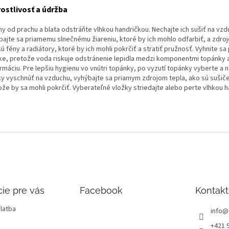
ostlivosť a údržba
ny od prachu a blata odstráňte vlhkou handričkou. Nechajte ich sušiť na vzd
bajte sa priamemu slnečnému žiareniu, ktoré by ich mohlo odfarbiť, a zdro
ú fény a radiátory, ktoré by ich mohli pokrčiť a stratiť pružnosť. Vyhnite sa 
ke, pretože voda riskuje odstránenie lepidla medzi komponentmi topánky a
rmáciu. Pre lepšiu hygienu vo vnútri topánky, po vyzutí topánky vyberte a 
ky vyschnúť na vzduchu, vyhýbajte sa priamym zdrojom tepla, ako sú sušiče
ože by sa mohli pokrčiť. Vyberateľné vložky striedajte alebo perte vlhkou h
ie pre vás
Facebook
Kontakt
latba
info
@
+421 