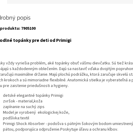
robný popis
produktu: 7905100
dlné topánky pre deti od Primigi
sky vždy vyriešia problém, aké topánky obuť vášmu dievčatku.
Sú tiež krás
pájajú s každodenným oblečením.
Dajú sa nastaviť vďaka dvojitým popruho
zaručujú maximálne držanie. Majú plochú podrážku, ktorá zaručuje skvelú stab
ch krokoch a sú mimoriadne flexibilné. Anatomická stielka je vyberateľná a 
u pre zaistenie priedušnosti a hygieny.
detské elegantné topánky Primigi
zvršok - material,koža
zapínanie na suchý zips
Model je vyrobený ekologickej kože,
podšívka:textil
Primigi Shock Absorber - podošva s pätným šokovým bodom umiestnen
pätou, podporujúca odpruženie.Poskytuje úľavu a ochranu kĺbov.