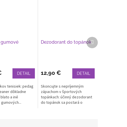
Ďalší
a gumové
Dezodorant do topánok
produkt
€
12,90 €
DETAIL
DETAIL
íkov tenisiek: pedag
Skoncujte s nepríjemným
eaner dôkladne
zápachom v športových
blato a iné
topánkach: účinný dezodorant
z gumových...
do topánok sa postará o
dlhotrvajúcu...