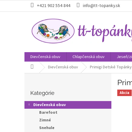
Prejsť
+421 902 554 844
info@tt-topanky.sk
na
obsah
Dievčenská obuv
Chlapčenská obuv
Jeseň/z
Domov
Dievčenská obuv
Primigi Detské Topánky
B
Pri
o
Preskočiť
č
kategórie
Kategórie
Akcia
n
ý
Dievčenská obuv
p
Barefoot
a
Zimné
n
e
Snehule