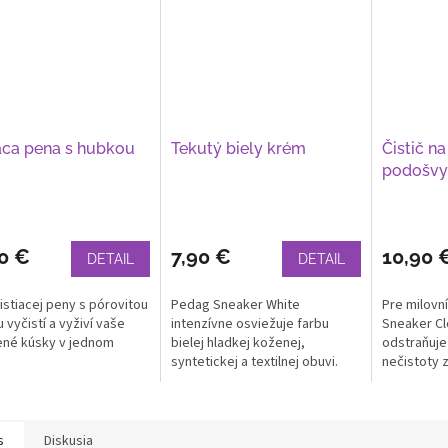
aca pena s hubkou
Tekutý biely krém
Čistič n
podošvy
0 €
7,90 €
10,90 
DETAIL
DETAIL
istiacej peny s pórovitou
Pedag Sneaker White
Pre milovn
 vyčistí a vyživí vaše
intenzívne osviežuje farbu
Sneaker Cl
ené kúsky v jednom
bielej hladkej koženej,
odstraňuje 
syntetickej a textilnej obuvi.
nečistoty 
Počas okamihu...
s
Diskusia