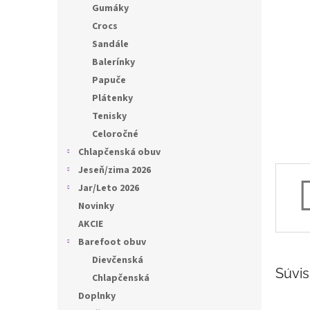
l
Gumáky
Crocs
Sandále
Balerínky
Papuče
Plátenky
Tenisky
Celoročné
Chlapčenská obuv
Jeseň/zima 2026
Jar/Leto 2026
Novinky
AKCIE
Barefoot obuv
Dievčenská
Súvis
Chlapčenská
Doplnky