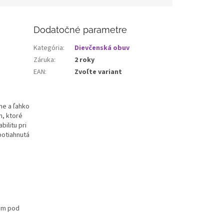
Dodatočné parametre
Kategória
:
Dievčenská obuv
Záruka
:
2 roky
EAN
:
Zvoľte variant
ne a ľahko
m, ktoré
ilitu pri
potiahnutá
ým pod