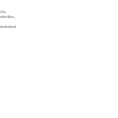
kože,
ateriálov,
 obohatené