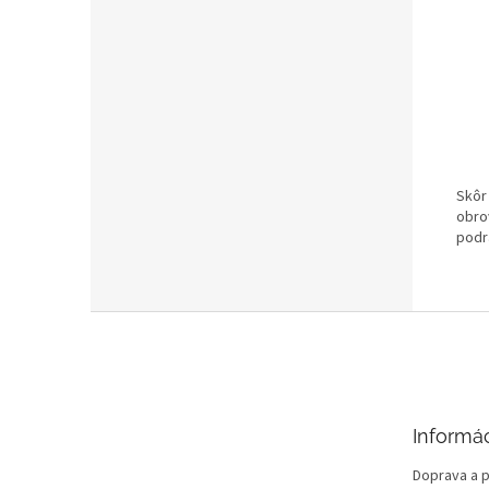
Skôr
obro
podr
Z
á
p
ä
t
Informác
i
e
Doprava a p