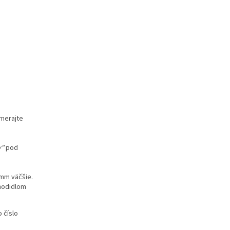
Zmerajte
y"
pod
mm väčšie.
chodidlom
 číslo