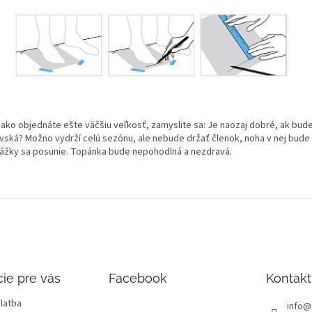
 ako objednáte ešte väčšiu veľkosť, zamyslite sa: Je naozaj dobré, ak bud
vská? Možno vydrží celú sezónu, ale nebude držať členok, noha v nej bude k
ážky sa posunie. Topánka bude nepohodlná a nezdravá.
ie pre vás
Facebook
Kontakt
latba
info
@