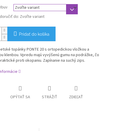
Obuv
oručiť do:
Zvoľte variant
Pridať do košíka
detské topánky
PONTE 20 s ortopedickou vložkou a
ou klenbou. Vpredu majú vyvýšenú gumu na podrážke, čo
praktické proti okopaniu. Zapínanie na suchý zips.
informácie
OPÝTAŤ SA
STRÁŽIŤ
ZDIEĽAŤ