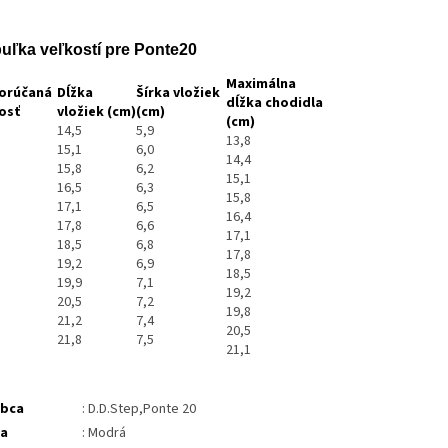
uľka veľkostí pre Ponte20
Maximálna
orúčaná
Dĺžka
Šírka vložiek
dĺžka chodidla
osť
vložiek (cm)
(cm)
(cm)
14,5
5,9
13,8
15,1
6,0
14,4
15,8
6,2
15,1
16,5
6,3
15,8
17,1
6,5
16,4
17,8
6,6
17,1
18,5
6,8
17,8
19,2
6,9
18,5
19,9
7,1
19,2
20,5
7,2
19,8
21,2
7,4
20,5
21,8
7,5
21,1
obca
: D.D.Step,Ponte 20
ba
: Modrá