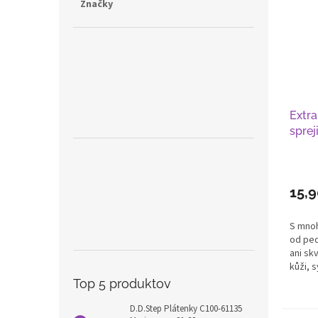
Značky
Extra
sprej
15,
S mno
od ped
ani skv
kůži, s
Top 5 produktov
D.D.Step Plátenky C100-61135