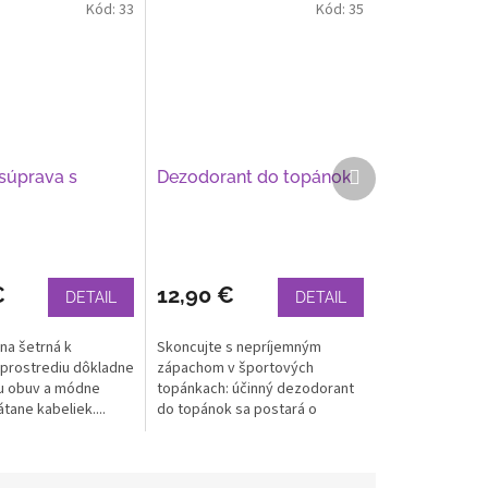
Kód:
33
Kód:
35
Ďalší
 súprava s
Dezodorant do topánok
produkt
€
12,90 €
DETAIL
DETAIL
na šetrná k
Skoncujte s nepríjemným
prostrediu dôkladne
zápachom v športových
šu obuv a módne
topánkach: účinný dezodorant
tane kabeliek....
do topánok sa postará o
dlhotrvajúcu...