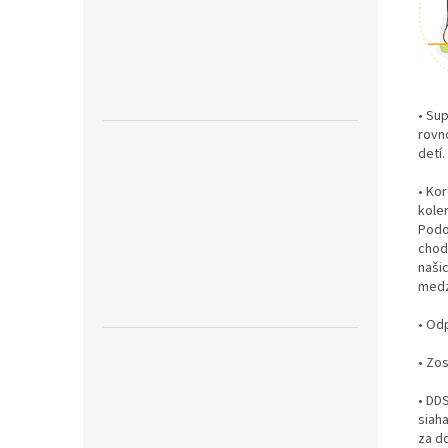
• Sup
rovn
detí.
• Ko
kole
Podo
chodi
naši
medz
• Od
• Zo
• DD
siah
za d