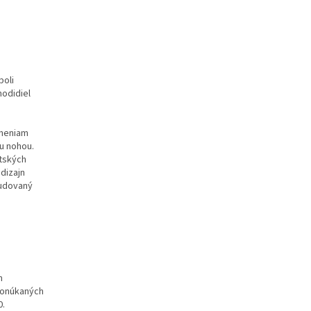
boli
hodidiel
aneniam
u nohou.
etských
 dizajn
budovaný
m
ponúkaných
0.