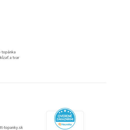
e topánka
ĺzať a tvar
tt-topanky.sk