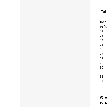
Tab
Odp
veľk
22
23
24
25
26
27
28
29
30
31
32
33
Výr
Far