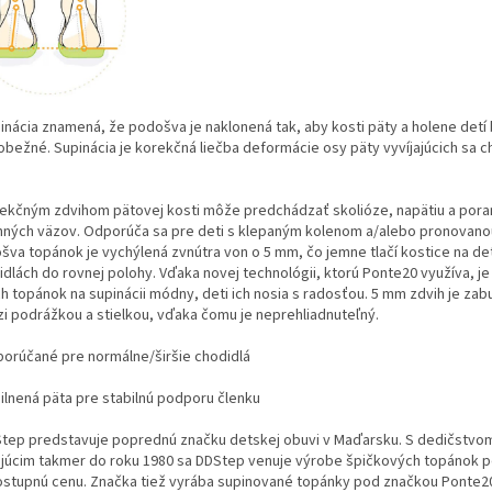
inácia znamená, že podošva je naklonená tak, aby kosti päty a holene detí 
obežné. Supinácia je korekčná liečba deformácie osy päty vyvíjajúcich sa c
rekčným zdvihom pätovej kosti môže predchádzať skolióze, napätiu a por
nných väzov. Odporúča sa pre deti s klepaným kolenom a/alebo pronovano
šva topánok je vychýlená zvnútra von o 5 mm, čo jemne tlačí kostice na d
dlách do rovnej polohy. Vďaka novej technológii, ktorú Ponte20 využíva, je
ch topánok na supinácii módny, deti ich nosia s radosťou. 5 mm zdvih je za
i podrážkou a stielkou, vďaka čomu je neprehliadnuteľný.
porúčané pre normálne/širšie chodidlá
silnená päta pre stabilnú podporu členku
Step predstavuje poprednú značku detskej obuvi v Maďarsku. S dedičstvo
ajúcim takmer do roku 1980 sa DDStep venuje výrobe špičkových topánok 
ostupnú cenu. Značka tiež vyrába supinované topánky pod značkou Ponte2