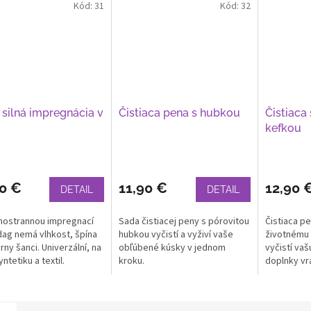
Kód:
31
Kód:
32
 silná impregnácia v
Čistiaca pena s hubkou
Čistiaca
i
kefkou
90 €
11,90 €
12,90 
DETAIL
DETAIL
hostrannou impregnací
Sada čistiacej peny s pórovitou
Čistiaca pe
ag nemá vlhkost, špína
hubkou vyčistí a vyživí vaše
životnému 
rny šanci. Univerzální, na
obľúbené kúsky v jednom
vyčistí va
yntetiku a textil.
kroku.
doplnky vrá