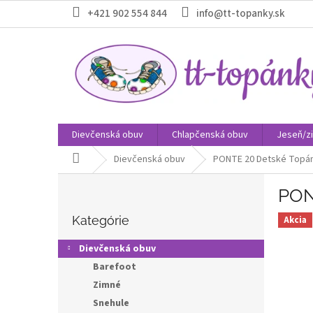
Prejsť
+421 902 554 844
info@tt-topanky.sk
na
obsah
Dievčenská obuv
Chlapčenská obuv
Jeseň/z
Domov
Dievčenská obuv
PONTE 20 Detské Topán
B
PON
o
Preskočiť
č
kategórie
Kategórie
Akcia
n
ý
Dievčenská obuv
p
Barefoot
a
Zimné
n
e
Snehule