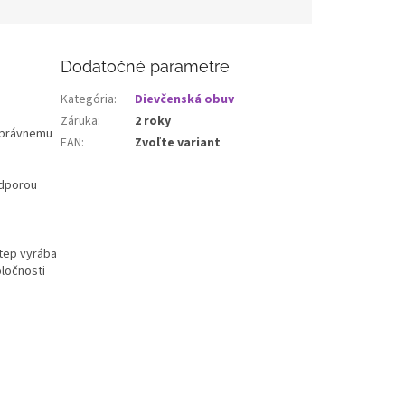
Dodatočné parametre
Kategória
:
Dievčenská obuv
Záruka
:
2 roky
správnemu
EAN
:
Zvoľte variant
odporou
Step vyrába
oločnosti