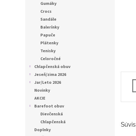
l
Gumáky
Crocs
Sandále
Balerínky
Papuče
Plátenky
Tenisky
Celoročné
Chlapčenská obuv
Jeseň/zima 2026
Jar/Leto 2026
Novinky
AKCIE
Barefoot obuv
Dievčenská
Chlapčenská
Súvis
Doplnky