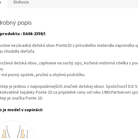
s
Diskusia
robný popis
produktu : DA06-2359/l
votne nezávadná detská obuv Ponte20 z prírodného materiálu napomáha 
ju chodidla dieťaťa.
kožená detská obuv, zapínanie na suchý zips, kožená vnútorná stielka s p
by.
 má pevný opätok, pružnú a ohybnú podrážku.
 Step je jednou z naipopulárnejších značiek detskej obuvi. Spoločnosť D.D 
kokvalitné topánky Ponte 20 za prijatelné ceny od roku 1980.Partnerom sp
Step je značka Ponte 20.
 je model v supinácii