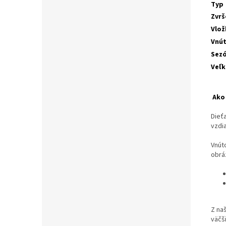
Typ
Zvrš
Vlož
Vnú
Sez
Veľk
Ako 
Dieť
vzdia
Vnút
obrá
Z na
väčš