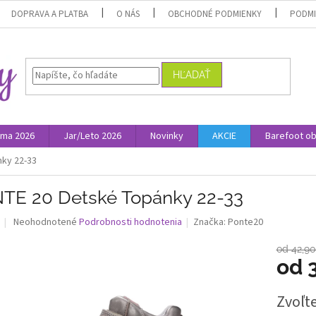
DOPRAVA A PLATBA
O NÁS
OBCHODNÉ PODMIENKY
PODMI
HĽADAŤ
ima 2026
Jar/Leto 2026
Novinky
AKCIE
Barefoot o
ky 22-33
TE 20 Detské Topánky 22-33
Priemerné
Neohodnotené
Podrobnosti hodnotenia
Značka:
Ponte20
hodnotenie
produktu
od 42,9
je
od
0,0
z
Jednotk
Zvoľte
5
cena:
hviezdičiek.