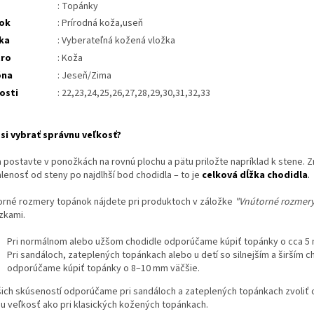
: Topánky
ok
: Prírodná koža,useň
ka
: Vyberateľná kožená vložka
tro
: Koža
óna
: Jeseň/Zima
osti
: 22,23,24,25,26,27,28,29,30,31,32,33
si vybrať správnu veľkosť?
a postavte v ponožkách na rovnú plochu a pätu priložte napríklad k stene. 
lenosť od steny po najdlhší bod chodidla – to je
celková dĺžka chodidla
.
orné rozmery topánok nájdete pri produktoch v záložke
"Vnútorné rozmer
zkami.
Pri normálnom alebo užšom chodidle odporúčame kúpiť topánky o cca 5 
Pri sandáloch, zateplených topánkach alebo u detí so silnejším a širším 
odporúčame kúpiť topánky o 8–10 mm väčšie.
šich skúseností odporúčame pri sandáloch a zateplených topánkach zvoliť o
iu veľkosť ako pri klasických kožených topánkach.