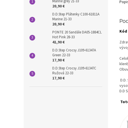
Marine grey 21-33
Popi
20,90 €
D.D.Step Plátenky C100-61811A
Marine 21-33
Pod
20,90 €
Kód 
PONTE 20 Sandále DA05-1884CL
Hot Pink 28-33
Zdra
41,90 €
vývo
D.D.Step Crocsy J109-61347A
Green 22-33
Celo
17,90 €
klen
D.D.Step Crocsy J109-61347C
Obuv
Ružová 22-33
17,90 €
D.D.
vyso
D.D 
Toto