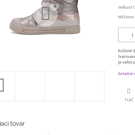
Veľkosť 
Môžeme d
K
ožené 
tvarovan
je veľmi 
Detailné 
TLAČ
iaci tovar