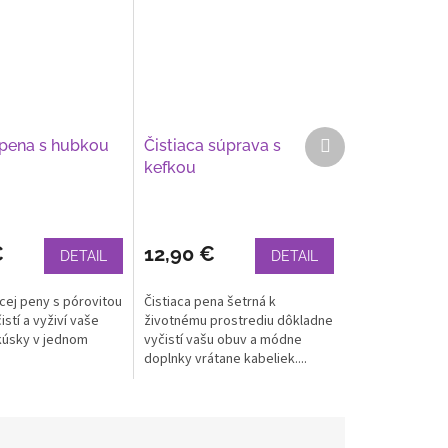
Ďalší
 pena s hubkou
Čistiaca súprava s
produkt
kefkou
€
12,90 €
DETAIL
DETAIL
acej peny s pórovitou
Čistiaca pena šetrná k
stí a vyživí vaše
životnému prostrediu dôkladne
kúsky v jednom
vyčistí vašu obuv a módne
doplnky vrátane kabeliek....