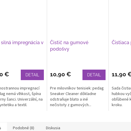
 silná impregnácia v
Čistič na gumové
Čistiaca
i
podošvy
90 €
10,90 €
11,90 
DETAIL
DETAIL
hostrannou impregnací
Pre milovníkov tenisiek: pedag
Sada čisti
ag nemá vlhkost, špína
Sneaker Cleaner dôkladne
hubkou vyči
rny šanci. Univerzální, na
odstraňuje blato a iné
obľúbené 
yntetiku a textil.
nečistoty z gumových...
kroku.
s
Podobné (8)
Diskusia