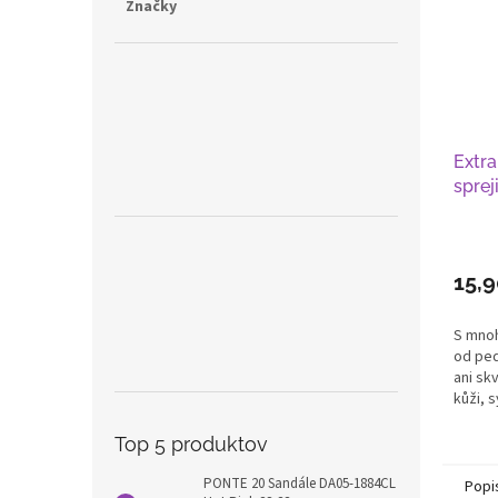
Značky
Extra
sprej
15,
S mno
od ped
ani skv
kůži, s
Top 5 produktov
PONTE 20 Sandále DA05-1884CL
Popi