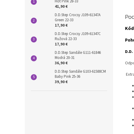
Hot Pink 28-33
41,90 €
D.D.Step Crocsy J109-61347A
Pod
Green 22-33
17,90 €
Kód
D.D.Step Crocsy J109-61347C
Ružová 22-33
Poho
17,90 €
D.D.
D.D.Step Sandále G111-61846
Modrá 20-31
Odpo
36,90 €
D.D.Step Sandále G103-61588CM
Extr
Baby Pink 25-36
39,90 €