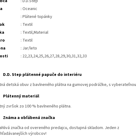
obca
: D.D.Step
ba
: Oceanic
: Plátené topánky
ok
: Textil
ka
: Textil,Material
tro
: Textil
óna
: Jar/leto
osti
: 22,23,24,25,26,27,28,29,30,31,32,33
D.D. Step plátenné papuče do interiéru
itná detská obuv z bavlneného plátna na gumovej podrážke, s vyberateľnou 
Plátenný materiál
itný zvršok zo 100 % bavlneného plátna.
Známa a obľúbená značka
ahlivá značka od overeného predajcu, dostupná skladom. Jeden z
yhľadávanejších výrobcov!