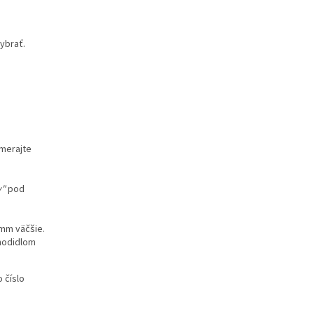
vybrať.
Zmerajte
y"
pod
mm väčšie.
chodidlom
 číslo