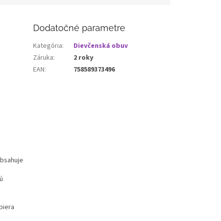
Dodatočné parametre
Kategória
:
Dievčenská obuv
Záruka
:
2 roky
EAN
:
758589373496
obsahuje
ú
piera