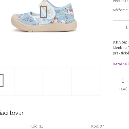
Veľkosť 
Môžeme d
D.D.Step
klenbou.
praktické
Detailné 
TLAČ
iaci tovar
Kód:
31
Kód:
37