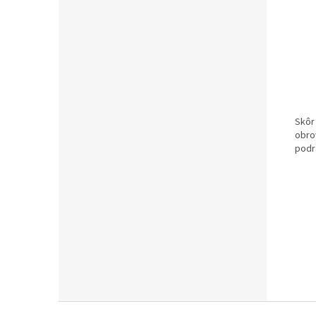
Skôr
obro
podr
Z