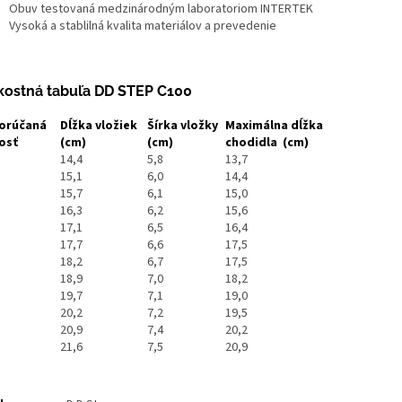
Obuv testovaná medzinárodným laboratoriom INTERTEK
Vysoká a stablilná kvalita materiálov a prevedenie
kostná tabuľa DD STEP C100
orúčaná
Dĺžka vložiek
Šírka vložky
Maximálna dĺžka
osť
(cm)
(cm)
chodidla
(cm)
14,4
5,8
13,7
15,1
6,0
14,4
15,7
6,1
15,0
16,3
6,2
15,6
17,1
6,5
16,4
17,7
6,6
17,5
18,2
6,7
17,5
18,9
7,0
18,2
19,7
7,1
19,0
20,2
7,2
19,5
20,9
7,4
20,2
21,6
7,5
20,9