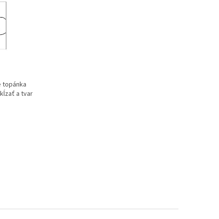
e topánka
ĺzať a tvar