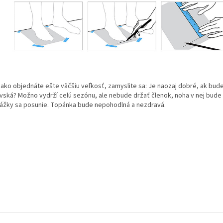
 ako objednáte ešte väčšiu veľkosť, zamyslite sa: Je naozaj dobré, ak bud
vská? Možno vydrží celú sezónu, ale nebude držať členok, noha v nej bude k
ážky sa posunie. Topánka bude nepohodlná a nezdravá.