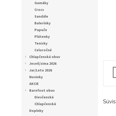
l
Gumáky
Crocs
Sandále
Balerínky
Papuče
Plátenky
Tenisky
Celoročné
Chlapčenská obuv
Jeseň/zima 2026
Jar/Leto 2026
Novinky
AKCIE
Barefoot obuv
Dievčenská
Súvis
Chlapčenská
Doplnky