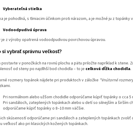
Vyberateľná stielka
ka je pohodlná, s tlmiacim účinkom proti nárazom, a je možné ju z topánky 
Vodoodpudivá úprava
 je z výroby opatrená vodoodpudivou povrchovou úpravou.
 si vybrať správnu veľkosť?
a postavte v ponožkách na rovnú plochu a pätu priložte napríklad k stene. 
lenosť od steny po najdlhší bod chodidla – to je
celková dĺžka chodidla
.
orné rozmery topánok nájdete pri produktoch v záložke
"Vnútorné rozmer
zkami.
Pri normálnom alebo užšom chodidle odporúčame kúpiť topánky o cca 5 
Pri sandáloch, zateplených topánkach alebo u detí so silnejším a širším 
odporúčame kúpiť topánky o 8–10 mm väčšie.
šich skúseností odporúčame pri sandáloch a zateplených topánkach zvoliť o
iu veľkosť ako pri klasických kožených topánkach.