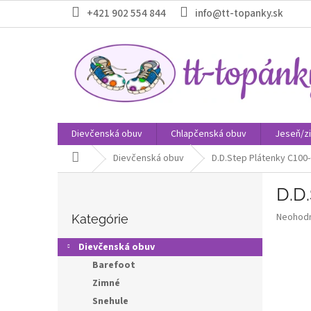
Prejsť
+421 902 554 844
info@tt-topanky.sk
na
obsah
Dievčenská obuv
Chlapčenská obuv
Jeseň/z
Domov
Dievčenská obuv
D.D.Step Plátenky C100
B
D.D
o
Preskočiť
č
Priemer
Neohod
kategórie
Kategórie
n
hodnote
ý
produkt
Dievčenská obuv
p
je
Barefoot
0,0
a
z
Zimné
n
5
e
Snehule
hviezdič