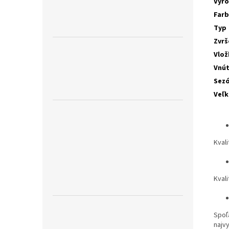
Výr
Far
Typ
Zvrš
Vlož
Vnú
Sez
Veľk
Kval
Kval
Spoľ
najv