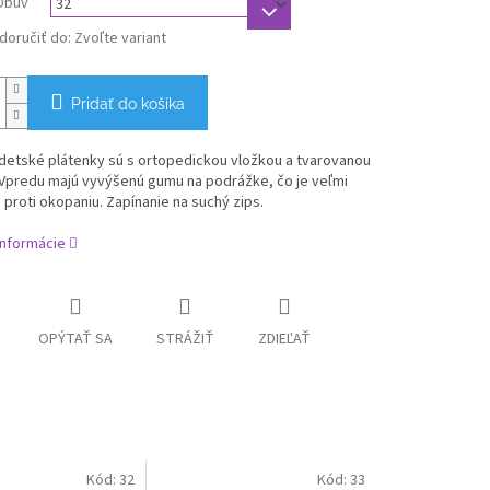
Obuv
oručiť do:
Zvoľte variant
Pridať do košíka
 detské plátenky
sú s ortopedickou vložkou a tvarovanou
 Vpredu majú vyvýšenú gumu na podrážke, čo je veľmi
 proti okopaniu. Z
apínanie na suchý zips.
informácie
OPÝTAŤ SA
STRÁŽIŤ
ZDIEĽAŤ
Kód:
32
Kód:
33