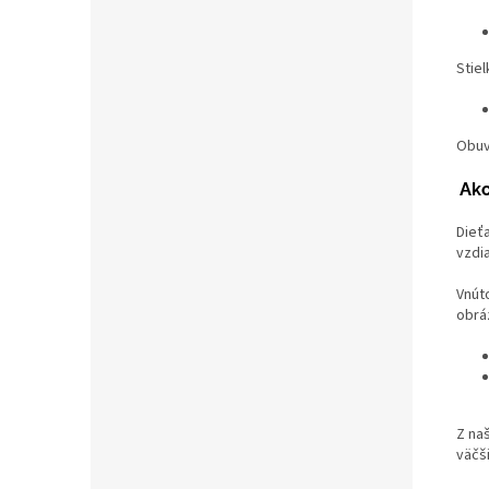
Stiel
Obuv
Ako
Dieť
vzdia
Vnút
obrá
Z na
väčš