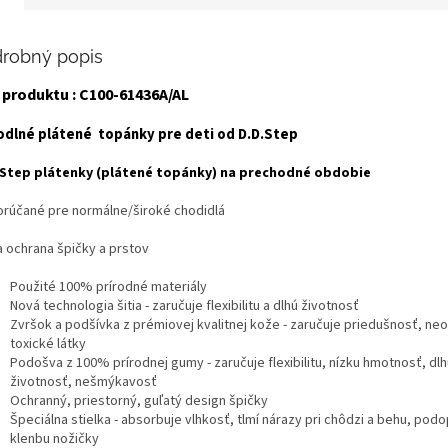
robný popis
 produktu : C100-61436A/AL
dlné plátené topánky pre deti od D.D.Step
 Step plátenky (plátené topánky) na prechodné obdobie
rúčané pre normálne/široké chodidlá
a ochrana špičky a prstov
Použité 100% prírodné materiály
Nová technologia šitia - zaručuje flexibilitu a dlhú životnosť
Zvršok a podšívka z prémiovej kvalitnej kože - zaručuje priedušnosť, ne
toxické látky
Podošva z 100% prírodnej gumy - zaručuje flexibilitu, nízku hmotnosť, dlh
životnosť, nešmýkavosť
Ochranný, priestorný, guľatý design špičky
Špeciálna stielka - absorbuje vlhkosť, tlmí nárazy pri chôdzi a behu, podo
klenbu nožičky