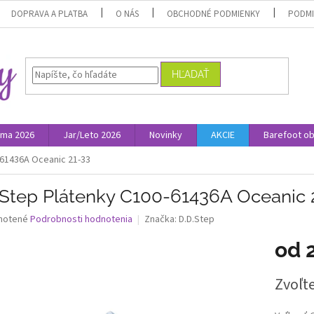
DOPRAVA A PLATBA
O NÁS
OBCHODNÉ PODMIENKY
PODMI
HĽADAŤ
ima 2026
Jar/Leto 2026
Novinky
AKCIE
Barefoot o
-61436A Oceanic 21-33
.Step Plátenky C100-61436A Oceanic 
né
notené
Podrobnosti hodnotenia
Značka:
D.D.Step
nie
od
u
Jednotk
Zvoľte
cena:
iek.