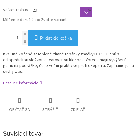
Veľkosť Obuv
Môžeme doručiť do:
Zvoľte variant
Pridať do košíka
Kvalitné kožené zateplené zimné topánky značky D.D.STEP sú s
ortopedickou vložkou a tvarovanou klenbou. Vpredu majú vyvýšenú
gumu na podrážke, čo je veľmi praktické proti okopaniu.
Zapínanie je na
suchý zips.
Detailné informácie
OPÝTAŤ SA
STRÁŽIŤ
ZDIEĽAŤ
Súvisiaci tovar