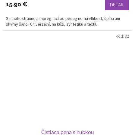
15,90 €
DETAIL
S mnohostrannou impregnací od pedag nemá vlhkost, špína ani
skvrny šanci. Univerzální, na kůži, syntetiku a textil.
Kód:
32
Čistiaca pena s hubkou