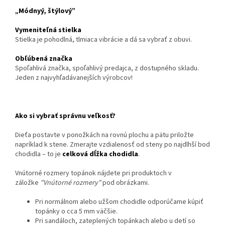
„Módnyý, štýlový”
Vymeniteľná stielka
Stielka je pohodlná, tlmiaca vibrácie a dá sa vybrať z obuvi.
Obľúbená značka
Spoľahlivá značka, spoľahlivý predajca, z dostupného skladu.
Jeden z najvyhľadávanejších výrobcov!
Ako si vybrať správnu veľkosť?
Dieťa postavte v ponožkách na rovnú plochu a pätu priložte
napríklad k stene. Zmerajte vzdialenosť od steny po najdlhší bod
chodidla – to je
celková dĺžka chodidla
.
Vnútorné rozmery topánok nájdete pri produktoch v
záložke
"Vnútorné rozmery"
pod obrázkami.
Pri normálnom alebo užšom chodidle odporúčame kúpiť
topánky o cca 5 mm väčšie.
Pri sandáloch, zateplených topánkach alebo u detí so