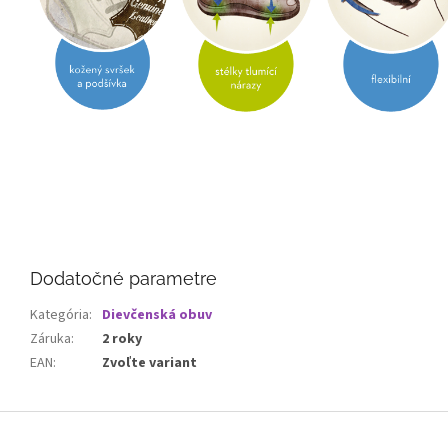
Dodatočné parametre
Kategória
:
Dievčenská obuv
Záruka
:
2 roky
EAN
:
Zvoľte variant
Z
á