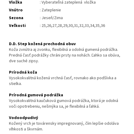
Vložka
:
Vyberateľná zateplená vložka
Vnútro
: Zateplenie
Sezona
: Jeseň/Zima
Veľkosti
: 25,26,27,28,29,30,31,32,33,34,35,36
D.D. Step kožená prechodná obuv
Koža zvnútra aj zvonku, flexibilná a odolná gumená podrážka.
Predná časť podrážky chráni prsty na nohách. Ľahko sa obúva,
dve suché zipsy.
Prírodná koža
Vysokokvalitná kožená vrchná časť, rovnako ako podšívka a
stielka.
Prírodná gumová podrážka
Vysokokvalitná kaučuková gumo
vá podrážka, ktorá je odolná
voči opotrebeniu, nešmýka sa, je flexibilná a ľahká.
Vodoodpudivý
Kožený vrch je továrensky impregnovaný, čím lepšie odoláva
vlhkosti a škvrnám.