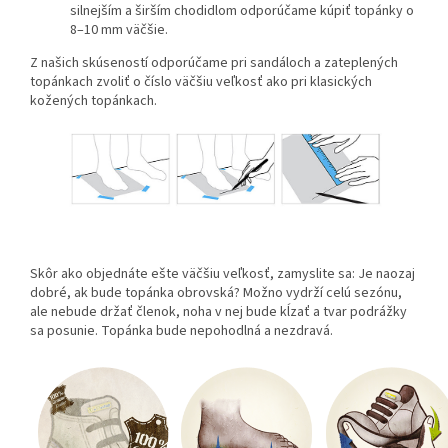
silnejším a širším chodidlom odporúčame kúpiť topánky o
8–10 mm väčšie.
Z našich skúseností odporúčame pri sandáloch a zateplených
topánkach zvoliť o číslo väčšiu veľkosť ako pri klasických
kožených topánkach.
Skôr ako objednáte ešte väčšiu veľkosť, zamyslite sa: Je naozaj
dobré, ak bude topánka obrovská? Možno vydrží celú sezónu,
ale nebude držať členok, noha v nej bude kĺzať a tvar podrážky
sa posunie. Topánka bude nepohodlná a nezdravá.