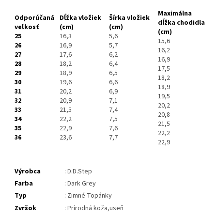
Maximálna
Odporúčaná
Dĺžka vložiek
Šírka vložiek
dĺžka chodidla
veľkosť
(cm)
(cm)
(cm)
25
16,3
5,6
15,6
26
16,9
5,7
16,2
27
17,6
6,2
16,9
28
18,2
6,4
17,5
29
18,9
6,5
18,2
30
19,6
6,6
18,9
31
20,2
6,9
19,5
32
20,9
7,1
20,2
33
21,5
7,4
20,8
34
22,2
7,5
21,5
35
22,9
7,6
22,2
36
23,6
7,7
22,9
Výrobca
: D.D.Step
Farba
: Dark Grey
Typ
: Zimné Topánky
Zvršok
: Prírodná koža,useň