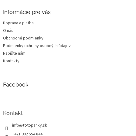
p
ä
Informácie pre vás
t
Doprava a platba
i
O nás
e
Obchodné podmienky
Podmienky ochrany osobných údajov
Napíšte nám
Kontakty
Facebook
Kontakt
info
@
tt-topanky.sk
+421 902 554 844