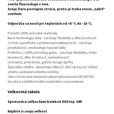
svetla fluoreskuje v tme.
Svoju žiaru postupne stráca, preto ju treba znovu „nabiť“
svetlom.
Odporúča sa nosiť pri teplotách od +5 °C do -10 °C.
Použité 100% prírodné materiály
Nová technologia šitia - zaručuje flexibilitu a dlhú životnosť
Zvršok a podšívka z prémiovej kvalitnej kože - zaručuje
priedušnosť, neobsahuje toxické látky
Podošva z 100% prírodnej gumy - zaručuje flexibilitu, nízku
hmotnosť, dlhú životnosť, nešmýkavosť
Ochranný, priestorný, guľatý design špičky
Špeciálna stielka - absorbuje vlhkosť, tlmí nárazy pri chôdzi
a behu, podopiera klenbu nožičky
Obuv testovaná medzinárodným laboratoriom INTERTEK
Vysoká a stablilná kvalita materiálov a prevedenie
Veľkostná tabuľa
Sprievodca veľkosťami kolekcie DDStep 049
Nájdite si svoju veľkosť