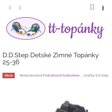
Prejsť
NÁKU
na
obsah
KOŠÍK
D.D.Step Detské Zimné Topánky
25-36
Priemerné
Neohodnotené
Podrobnosti hodnotenia
Značka:
D.D.Step
Akcia
hodnotenie
produktu
je
0,0
z
5
hviezdičiek.