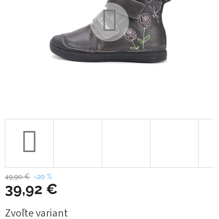
49,90 €
–20 %
39,92 €
Jednotková
Zvoľte variant
cena: