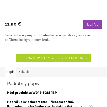
11,90 €
DETAIL
Sada čistiacej peny s pórovitou hubkou vyčistí a vyživí vaše
obľúbené kúsky v jednom kroku.
ZOBRAZIŤ VŠETKY SÚVISIACE PRODUKTY
Popis
Diskusia
Podrobný popis
Kód produktu: W049-52654BM
Podrážka svietiaca v tme – fluorescenčná.
Pod vplyvom slnečného svetla alebo silného (napr. UV)