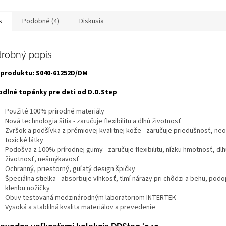
s
Podobné (4)
Diskusia
robný popis
produktu: S040-61252D/DM
dlné topánky pre deti od D.D.Step
Použité 100% prírodné materiály
Nová technologia šitia - zaručuje flexibilitu a dlhú životnosť
Zvršok a podšívka z prémiovej kvalitnej kože - zaručuje priedušnosť, ne
toxické látky
Podošva z 100% prírodnej gumy - zaručuje flexibilitu, nízku hmotnosť, dlh
životnosť, nešmýkavosť
Ochranný, priestorný, guľatý design špičky
Špeciálna stielka - absorbuje vlhkosť, tlmí nárazy pri chôdzi a behu, podo
klenbu nožičky
Obuv testovaná medzinárodným laboratoriom INTERTEK
Vysoká a stablilná kvalita materiálov a prevedenie