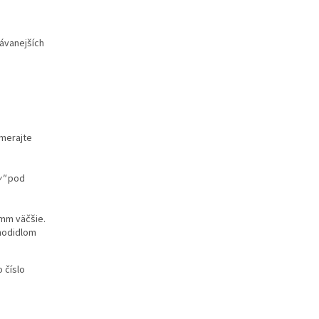
dávanejších
Zmerajte
y"
pod
mm väčšie.
chodidlom
 číslo