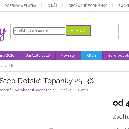
DOPRAVA A PLATBA
O NÁS
OBCHODNÉ PODMIENKY
PODMI
HĽADAŤ
ima 2026
Jar/Leto 2026
Novinky
AKCIE
Barefoot o
y 25-36
.Step Detské Topánky 25-36
né
notené
Podrobnosti hodnotenia
Značka:
D.D.Step
nie
od
u
Jednotk
Zvoľte
cena:
iek.