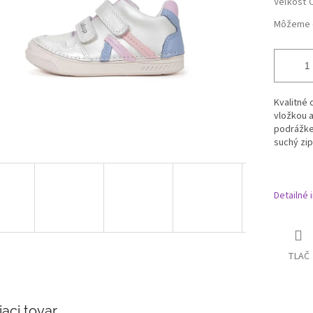
Veľkosť 
Môžeme d
Kvalitné
vložkou 
podrážke,
suchý zip
Detailné 
TLAČ
iaci tovar