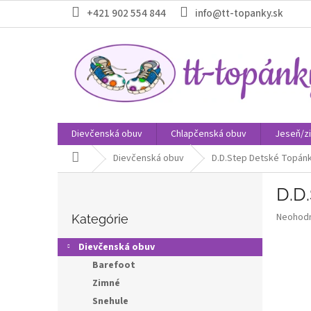
Prejsť
+421 902 554 844
info@tt-topanky.sk
na
obsah
Dievčenská obuv
Chlapčenská obuv
Jeseň/z
Domov
Dievčenská obuv
D.D.Step Detské Topánk
B
D.D
o
Preskočiť
č
Priemer
Neohod
kategórie
Kategórie
n
hodnote
ý
produkt
Dievčenská obuv
p
je
Barefoot
0,0
a
z
Zimné
n
5
e
Snehule
hviezdič