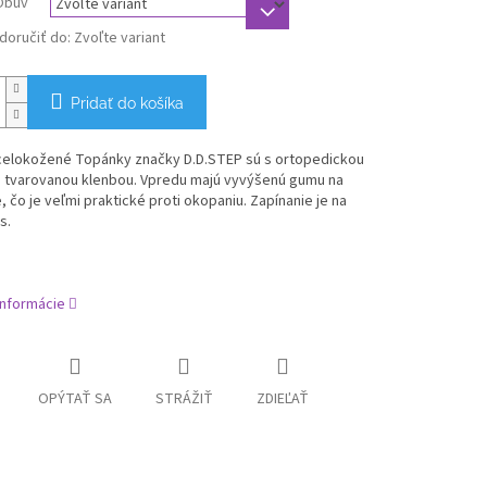
Obuv
oručiť do:
Zvoľte variant
Pridať do košíka
 celokožené Topánky značky D.D.STEP sú s ortopedickou
a tvarovanou klenbou. Vpredu majú vyvýšenú gumu na
 čo je veľmi praktické proti okopaniu. Zapínanie je na
s.
informácie
OPÝTAŤ SA
STRÁŽIŤ
ZDIEĽAŤ