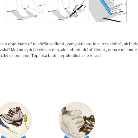
 ako objednáte ešte väčšiu veľkosť, zamyslite sa: Je naozaj dobré, ak bud
vská? Možno vydrží celú sezónu, ale nebude držať členok, noha v nej bude k
ážky sa posunie. Topánka bude nepohodlná a nezdravá.