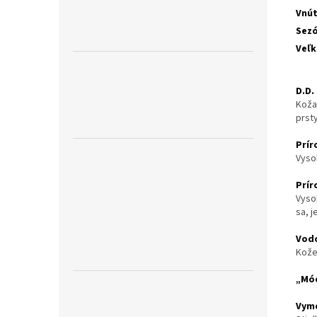
Vnú
Sez
Veľk
D.D.
Koža
prst
Prír
Vyso
Prí
Vyso
sa, j
Vod
Kože
„Mód
Vyme