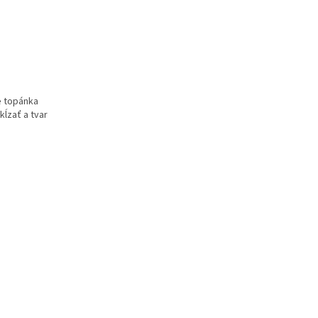
e topánka
ĺzať a tvar