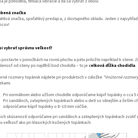
ka je pohodlná, tlmiaca vibrácie a dá sa vybrať z obuvi.
úbená značka
ahlivá značka, spoľahlivý predajca, z dostupného skladu. Jeden z najvyhľa
bcov!
si vybrať správnu veľkosť?
a postavte v ponožkách na rovnú plochu a pätu priložte napríklad k stene. 
lenosť od steny po najdlhší bod chodidla – to je
c
elková dĺžka chodidla
.
orné rozmery topánok nájdete pri produktoch v záložke
"Vnútorné rozmer
zkami.
Pri normálnom alebo užšom chodidle odporúčame kúpiť topánky o cca 5 
Pri sandáloch, zateplených topánkach alebo u detí so silnejším a širším 
odporúčame kúpiť topánky o 8–10 mm väčšie.
šich skúseností odporúčame pri sandáloch a zateplených topánkach zvoliť o
iu veľkosť ako pri klasických kožených topánkach.