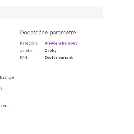
Dodatočné parametre
Kategória
:
Dievčenská obuv
Záruka
:
2 roky
EAN
:
Zvoľte variant
obsahuje
ú
piera