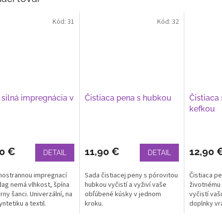
Kód:
31
Kód:
32
 silná impregnácia v
Čistiaca pena s hubkou
Čistiaca
i
kefkou
90 €
11,90 €
12,90 
DETAIL
DETAIL
hostrannou impregnací
Sada čistiacej peny s pórovitou
Čistiaca pe
ag nemá vlhkost, špína
hubkou vyčistí a vyživí vaše
životnému 
rny šanci. Univerzální, na
obľúbené kúsky v jednom
vyčistí va
yntetiku a textil.
kroku.
doplnky vrá