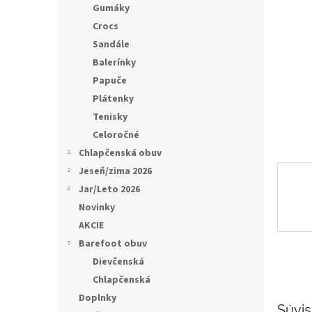
l
Gumáky
Crocs
Sandále
Balerínky
Papuče
Plátenky
Tenisky
Celoročné
Chlapčenská obuv
Jeseň/zima 2026
Jar/Leto 2026
Novinky
AKCIE
Barefoot obuv
Dievčenská
Chlapčenská
Doplnky
Súvis