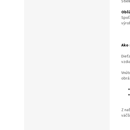
Stiel
Obľ
Spoľ
výro
Ako 
Dieť
vzdia
Vnút
obrá
Z na
väčš