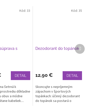
Kód:
33
Kód:
35
Ďalší
 súprava s
Dezodorant do topánok
produkt
€
12,90 €
DETAIL
DETAIL
na šetrná k
Skoncujte s nepríjemným
prostrediu dôkladne
zápachom v športových
šu obuv a módne
topánkach: účinný dezodorant
tane kabeliek....
do topánok sa postará o
dlhotrvajúcu...