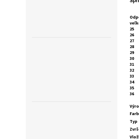
Spr
Odp
veľk
25
26
27
28
29
30
31
32
33
34
35
36
Výr
Far
Typ
Zvrš
Vlož