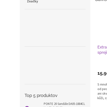
Značky
Extra
sprej
15,
S mno
od ped
ani skv
Top 5 produktov
kůži, s
PONTE 20 Sandále DA05-1884CL