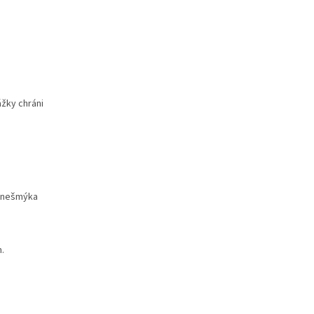
ážky chráni
, nešmýka
.