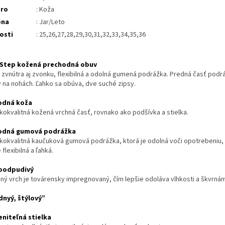
tro
: Koža
óna
: Jar/Leto
osti
: 25,26,27,28,29,30,31,32,33,34,35,36
 Step kožená prechodná obuv
 zvnútra aj zvonku, flexibilná a odolná gumená podrážka. Predná časť podr
y na nohách. Ľahko sa obúva, dve suché zipsy.
odná koža
kokvalitná kožená vrchná časť, rovnako ako podšívka a stielka.
rodná gumová podrážka
kokvalitná kaučuková gumo
vá podrážka, ktorá je odolná voči opotrebeniu
e flexibilná a ľahká.
oodpudivý
ný vrch je továrensky impregnovaný, čím lepšie odoláva vlhkosti a škvrnám
nyý, štýlový”
niteľná stielka