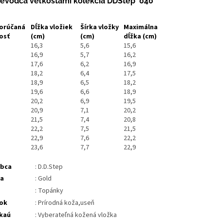
ievodca veľkosťami kolekcia DDStep '040
orúčaná
Dĺžka vložiek
Šírka vložky
Maximálna
osť
(cm)
(cm)
dĺžka
(cm)
16,3
5,6
15,6
16,9
5,7
16,2
17,6
6,2
16,9
18,2
6,4
17,5
18,9
6,5
18,2
19,6
6,6
18,9
20,2
6,9
19,5
20,9
7,1
20,2
21,5
7,4
20,8
22,2
7,5
21,5
22,9
7,6
22,2
23,6
7,7
22,9
obca
: D.D.Step
ba
: Gold
: Topánky
ok
: Prírodná koža,useň
kaú
: Vyberateľná kožená vložka