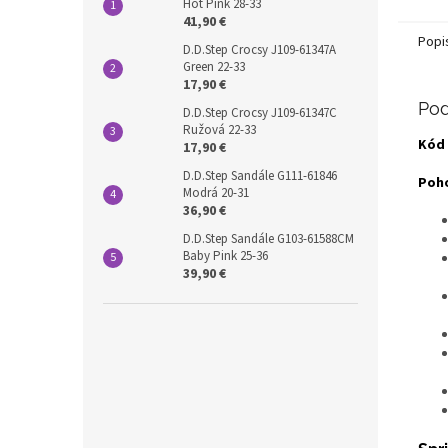
Hot Pink 28-33
41,90 €
Popi
D.D.Step Crocsy J109-61347A
Green 22-33
17,90 €
Pod
D.D.Step Crocsy J109-61347C
Ružová 22-33
Kód 
17,90 €
D.D.Step Sandále G111-61846
Poho
Modrá 20-31
36,90 €
D.D.Step Sandále G103-61588CM
Baby Pink 25-36
39,90 €