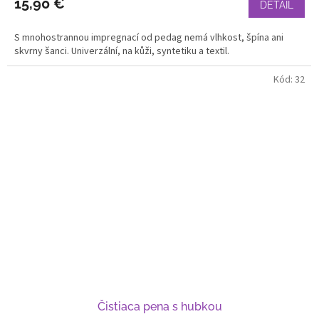
15,90 €
DETAIL
S mnohostrannou impregnací od pedag nemá vlhkost, špína ani
skvrny šanci. Univerzální, na kůži, syntetiku a textil.
Kód:
32
Čistiaca pena s hubkou