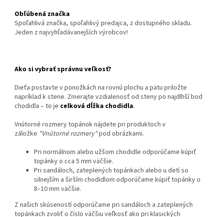
Obľúbená značka
Spoľahlivá značka, spoľahlivý predajca, z dostupného skladu.
Jeden z najvyhľadávanejších výrobcov!
Ako si vybrať správnu veľkosť?
Dieťa postavte v ponožkách na rovnú plochu a pätu priložte
napríklad k stene. Zmerajte vzdialenosť od steny po najdlhší bod
chodidla – to je
celková dĺžka chodidla
.
Vnútorné rozmery topánok nájdete pri produktoch v
záložke
"Vnútorné rozmery"
pod obrázkami.
Pri normálnom alebo užšom chodidle odporúčame kúpiť
topánky o cca 5 mm väčšie.
Pri sandáloch, zateplených topánkach alebo u detí so
silnejším a širším chodidlom odporúčame kúpiť topánky o
8–10 mm väčšie.
Z našich skúseností odporúčame pri sandáloch a zateplených
topánkach zvoliť o číslo väčšiu veľkosť ako pri klasických