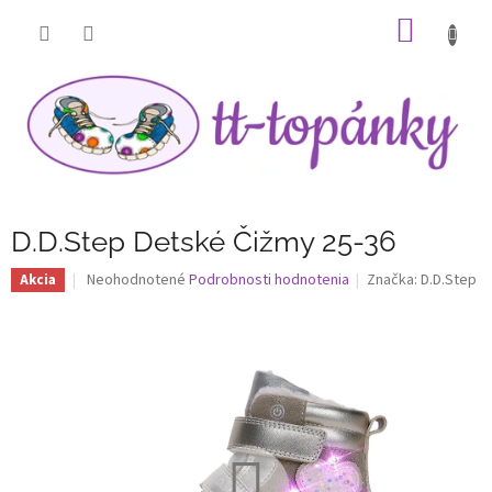
Prejsť
NÁKU
na
obsah
KOŠÍK
D.D.Step Detské Čižmy 25-36
Priemerné
Neohodnotené
Podrobnosti hodnotenia
Značka:
D.D.Step
Akcia
hodnotenie
produktu
je
0,0
z
5
hviezdičiek.