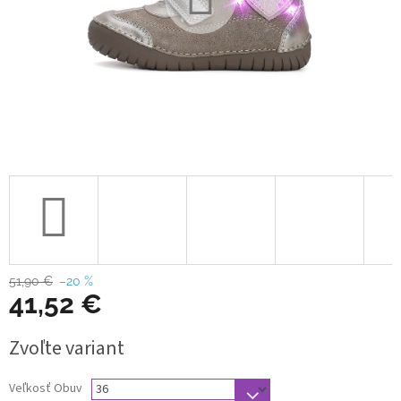
51,90 €
–20 %
41,52 €
Jednotková
Zvoľte variant
cena:
Veľkosť Obuv