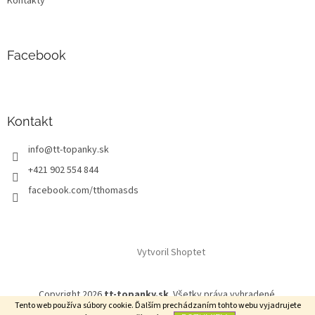
Kontakty
Facebook
Kontakt
info
@
tt-topanky.sk
+421 902 554 844
facebook.com/tthomasds
Vytvoril Shoptet
Copyright 2026
tt-topanky.sk
. Všetky práva vyhradené.
Tento web používa súbory cookie. Ďalším prechádzaním tohto webu vyjadrujete