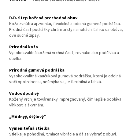
D.D. Step kožená prechodná obuv
Koža zvnútra aj zvonku, flexibilná a odolná gumená podrážka.
Predná časť podrážky chráni prsty na nohách. Ľahko sa obúva,
dve suché zipsy.
Prírodná koža
Vysokokvalitná kožená vrchná časť, rovnako ako podšívka a
stielka.
Prírodná gumová podrážka
Vysokokvalitná kaučuková gumová podrážka, ktorá je odolná
voči opotrebeniu, nešmýka sa, je flexibilná a ľahká.
Vodoodpudivý
Kožený vrch je továrensky impregnovaný, čím lepšie odoláva
vlhkosti a škvrnám.
„Módnyý, štýlový”
Vymeniteľná stielka
Stielka je pohodlná, tlmiaca vibrácie a dá sa vybrať z obuvi.