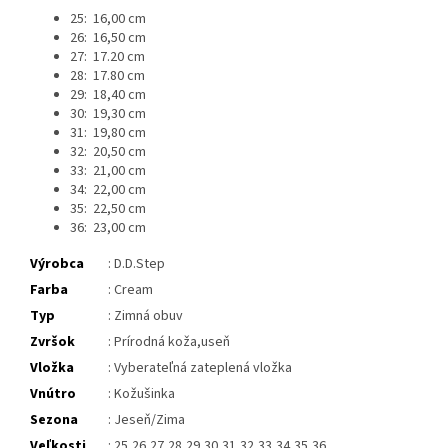
25: 16,00 cm
26: 16,50 cm
27: 17.20 cm
28: 17.80 cm
29: 18,40 cm
30: 19,30 cm
31: 19,80 cm
32: 20,50 cm
33: 21,00 cm
34: 22,00 cm
35: 22,50 cm
36: 23,00 cm
Výrobca
: D.D.Step
Farba
: Cream
Typ
:
Zimná obuv
Zvršok
: Prírodná koža,useň
Vložka
:
Vyberateľná zateplená vložka
Vnútro
:
Kožušinka
Sezona
: Jeseň/Zima
Veľkosti
: 25,26,27,28,29,30,31,32,33,34,35,36