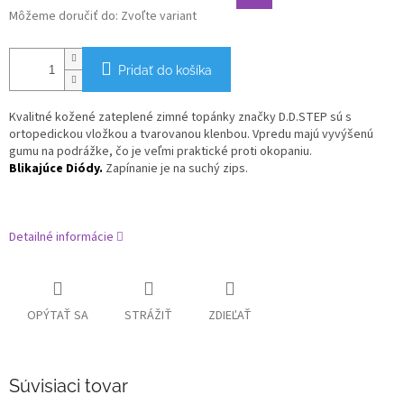
Môžeme doručiť do:
Zvoľte variant
Pridať do košíka
Kvalitné kožené zateplené zimné topánky značky D.D.STEP sú s
ortopedickou vložkou a tvarovanou klenbou. Vpredu majú vyvýšenú
gumu na podrážke, čo je veľmi praktické proti okopaniu.
Blikajúce Diódy.
Zapínanie je na suchý zips.
Detailné informácie
OPÝTAŤ SA
STRÁŽIŤ
ZDIEĽAŤ
Súvisiaci tovar