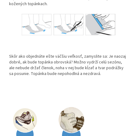
kožených topánkach.
Skôr ako objednáte ešte väčšiu veľkosť, zamyslite sa: Je naozaj
dobré, ak bude topánka obrovská? Možno vydrží celú sezónu,
ale nebude držať členok, noha v nej bude kĺzať a tvar podrážky
sa posunie. Topánka bude nepohodlná a nezdravá.