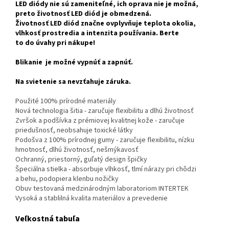
LED diódy nie sú zameniteľné, ich oprava nie je možná,
preto životnosť LED diód je obmedzená.
Životnosť LED diód značne ovplyvňuje teplota okolia,
vlhkosť prostredia a intenzita používania. Berte
to do úvahy pri nákupe!
Blikanie je možné vypnúť a zapnúť.
Na svietenie sa nevzťahuje záruka.
Použité 100% prírodné materiály
Nová technologia šitia - zaručuje flexibilitu a dlhú životnosť
Zvršok a podšívka z prémiovej kvalitnej kože - zaručuje
priedušnosť, neobsahuje toxické látky
Podošva z 100% prírodnej gumy - zaručuje flexibilitu, nízku
hmotnosť, dlhú životnosť, nešmýkavosť
Ochranný, priestorný, guľatý design špičky
Špeciálna stielka - absorbuje vlhkosť, tlmí nárazy pri chôdzi
a behu, podopiera klenbu nožičky
Obuv testovaná medzinárodným laboratoriom INTERTEK
Vysoká a stablilná kvalita materiálov a prevedenie
Veľkostná tabuľa