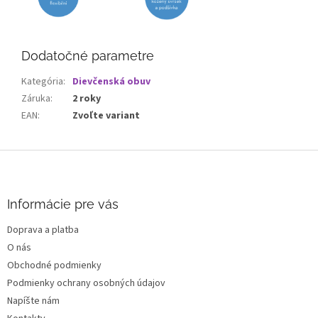
Dodatočné parametre
Kategória
:
Dievčenská obuv
Záruka
:
2 roky
EAN
:
Zvoľte variant
Z
á
p
ä
Informácie pre vás
t
Doprava a platba
i
O nás
e
Obchodné podmienky
Podmienky ochrany osobných údajov
Napíšte nám