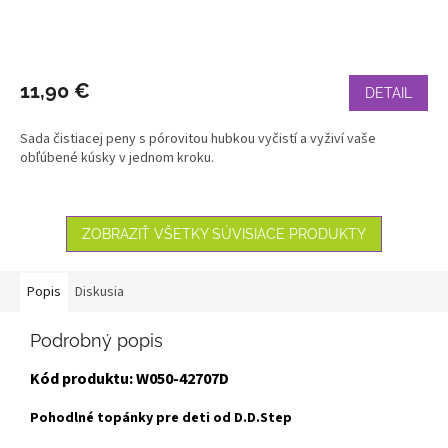
11,90 €
DETAIL
Sada čistiacej peny s pórovitou hubkou vyčistí a vyživí vaše
obľúbené kúsky v jednom kroku.
ZOBRAZIŤ VŠETKY SÚVISIACE PRODUKTY
Popis
Diskusia
Podrobný popis
Kód produktu:
W050-42707D
Pohodlné topánky pre deti od D.D.Step