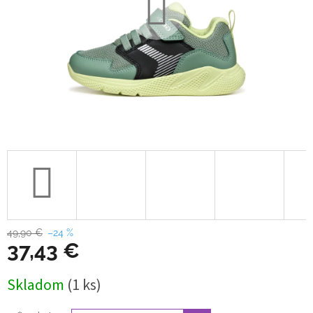
49,90 €
–24 %
37,43 €
Jednotková
Skladom
(1 ks)
cena: