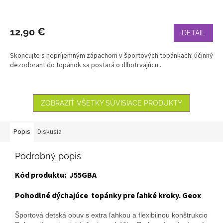
12,90 €
DETAIL
Skoncujte s nepríjemným zápachom v športových topánkach: účinný
dezodorant do topánok sa postará o dlhotrvajúcu...
ZOBRAZIŤ VŠETKY SÚVISIACE PRODUKTY
Popis
Diskusia
Podrobný popis
Kód produktu: J55GBA
Pohodlné dýchajúce
topánky pre ľahké kroky.
Geox
Športová detská obuv s extra ľahkou a flexibilnou konštrukciou na