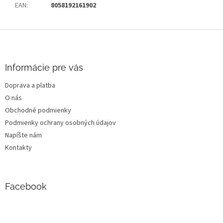
EAN
:
8058192161902
Z
á
p
ä
Informácie pre vás
t
Doprava a platba
i
O nás
e
Obchodné podmienky
Podmienky ochrany osobných údajov
Napíšte nám
Kontakty
Facebook