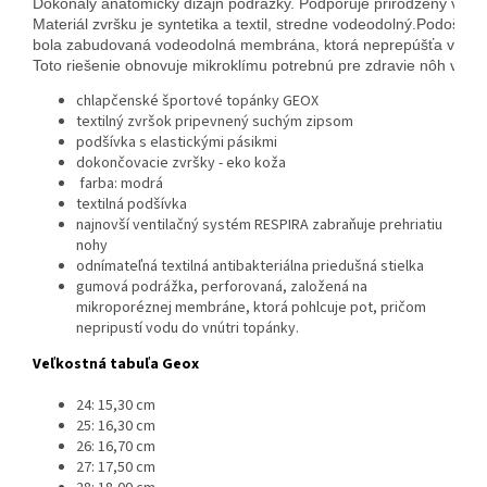
Dokonalý anatomický dizajn podrážky. Podporuje prirodzený vývoj 
Materiál zvršku je syntetika a textil, stredne vodeodolný.
Podošva v
bola zabudovaná vodeodolná membrána, ktorá neprepúšťa vodu, a
Toto riešenie obnovuje mikroklímu potrebnú pre zdravie nôh v top
chlapčenské športové topánky GEOX
textilný zvršok pripevnený suchým zipsom
podšívka s elastickými pásikmi
dokončovacie zvršky - eko koža
farba: modrá
textilná podšívka
najnovší ventilačný systém RESPIRA zabraňuje prehriatiu
nohy
odnímateľná textilná antibakteriálna priedušná stielka
gumová podrážka, perforovaná, založená na
mikroporéznej membráne, ktorá pohlcuje pot, pričom
nepripustí vodu do vnútri topánky.
Veľkostná tabuľa Geox
24: 15,30 cm
25: 16,30 cm
26: 16,70 cm
27: 17,50 cm