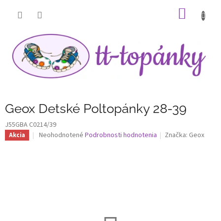
Prejsť
NÁKU
na
obsah
KOŠÍK
Geox Detské Poltopánky 28-39
J55GBA C0214/39
Priemerné
Neohodnotené
Podrobnosti hodnotenia
Značka:
Geox
Akcia
hodnotenie
produktu
je
0,0
z
5
hviezdičiek.