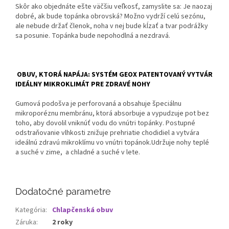
Skôr ako objednáte ešte väčšiu veľkosť, zamyslite sa: Je naozaj
dobré, ak bude topánka obrovská? Možno vydrží celú sezónu,
ale nebude držať členok, noha v nej bude kĺzať a tvar podrážky
sa posunie. Topánka bude nepohodlná a nezdravá.
OBUV, KTORÁ NAPÁJA: SYSTÉM GEOX PATENTOVANÝ VYTVÁR
IDEÁLNY MIKROKLIMÁT PRE ZDRAVÉ NOHY
Gumová podošva je perforovaná a obsahuje špeciálnu
mikroporéznu membránu, ktorá absorbuje a vypudzuje pot bez
toho, aby dovolil vniknúť vodu do vnútri topánky. Postupné
odstraňovanie vlhkosti znižuje prehriatie chodidiel a vytvára
ideálnú zdravú mikroklímu vo vnútri topánok.Udržuje nohy teplé
a suché v zime, a chladné a suché v lete.
Dodatočné parametre
Kategória
:
Chlapčenská obuv
Záruka
:
2 roky