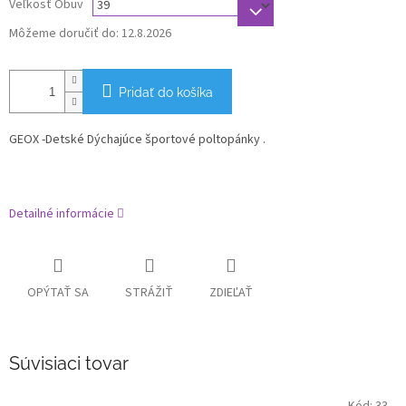
Veľkosť Obuv
Môžeme doručiť do:
12.8.2026
Pridať do košíka
GEOX -Detské Dýchajúce športové poltopánky .
Detailné informácie
OPÝTAŤ SA
STRÁŽIŤ
ZDIEĽAŤ
Súvisiaci tovar
Kód:
33