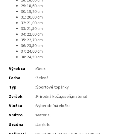
28: 18,00 cm
29: 18,60 cm
30: 19,20 cm
31: 20,00 cm
32: 21,00 cm
33: 21,50 cm
34: 22,00 cm
35: 22,70 cm
36: 23,50 cm
37: 24,00 cm
38: 24,50 cm
Výrobca
:Geox
Farba
:Zelená
Typ
:Športové topánky
Zvršok
:Prírodná koža,useň,material
Vložka
:
Vyberateľná vložka
Vnútro
:Material
Sezóna
:Jar/leto