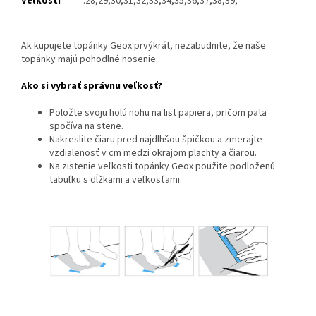
Veľkosti
:28,29,30,31,32,33,34,35,36,37,38,39,
Ak kupujete topánky Geox prvýkrát, nezabudnite, že naše
topánky majú pohodlné nosenie.
Ako si vybrať správnu veľkosť?
Položte svoju holú nohu na list papiera, pričom päta
spočíva na stene.
Nakreslite čiaru pred najdlhšou špičkou a zmerajte
vzdialenosť v cm medzi okrajom plachty a čiarou.
Na zistenie veľkosti topánky Geox použite podloženú
tabuľku s dĺžkami a veľkosťami.