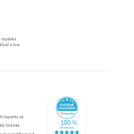
e topánka
ĺzať a tvar
tt-topanky.sk
902 554 844