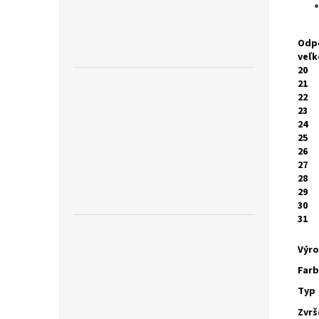
Odp
veľk
20
21
22
23
24
25
26
27
28
29
30
31
Výr
Far
Typ
Zvrš