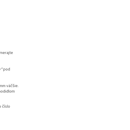
Zmerajte
y"
pod
mm väčšie.
chodidlom
 číslo