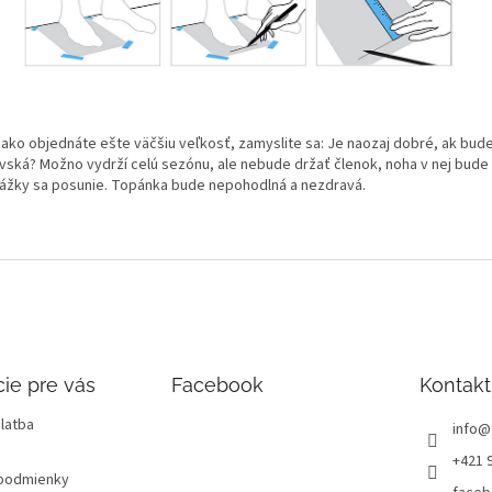
 ako objednáte ešte väčšiu veľkosť, zamyslite sa: Je naozaj dobré, ak bud
vská? Možno vydrží celú sezónu, ale nebude držať členok, noha v nej bude k
ážky sa posunie. Topánka bude nepohodlná a nezdravá.
ie pre vás
Facebook
Kontakt
latba
info
@
+421 
podmienky