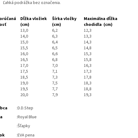
Ľahká podrážka bez označenia.
orúčaná
Dĺžka vložiek
Šírka vložky
Maximálna dĺžka
osť
(cm)
(cm)
chodidla
(cm)
13,0
6,2
12,3
14,0
6,3
13,3
15,0
6,4
14,3
15,5
6,5
14,8
16,0
6,6
15,3
16,5
6,8
15,8
17,0
7,0
16,3
17,5
7,1
17,3
18,5
7,3
17,8
19,0
7,5
18,3
19,5
7,7
18,8
20,0
7,9
19,3
obca
:D.D.Step
ba
:Royal Blue
:
Šľapky
ok
:
EVA pena