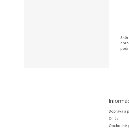
Skôr
obro
podr
Z
á
p
ä
t
Informác
i
e
Doprava a p
O nás
Obchodné 