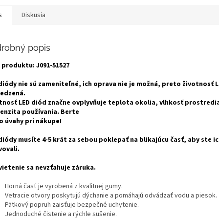
s
Diskusia
robný popis
 produktu: J091-51527
diódy nie sú zameniteľné, ich oprava nie je možná, preto životnosť L
edzená.
tnosť LED diód značne ovplyvňuje teplota okolia, vlhkosť prostredi
tenzita používania. Berte
o úvahy pri nákupe!
diódy musíte 4-5 krát za sebou poklepať na blikajúcu časť, aby ste i
vovali.
vietenie sa nevzťahuje záruka.
Horná časť je vyrobená z kvalitnej gumy.
Vetracie otvory poskytujú dýchanie a pomáhajú odvádzať vodu a piesok.
Pätkový popruh zaisťuje bezpečné uchytenie.
Jednoduché čistenie a rýchle sušenie.