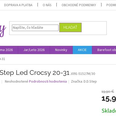
DOPRAVA A PLATBA
O NÁS
OBCHODNÉ PODMIENKY
PODMI
HĽADAŤ
ima 2026
Jar/Leto 2026
Novinky
AKCIE
Barefoot o
0-31
.Step Led Crocsy 20-31
J091-51527M/30
Priemerné
Neohodnotené
Podrobnosti hodnotenia
Značka:
D.D.Step
hodnotenie
produktu
19,90 €
je
15,
0,0
z
Jednotk
Skla
5
cena:
hviezdičiek.