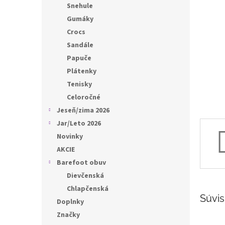
l
Snehule
Gumáky
Crocs
Sandále
Papuče
Plátenky
Tenisky
Celoročné
Jeseň/zima 2026
Jar/Leto 2026
Novinky
AKCIE
Barefoot obuv
Dievčenská
Chlapčenská
Súvis
Doplnky
Značky