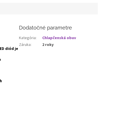
Dodatočné parametre
Kategória
:
Chlapčenská obuv
Záruka
:
2 roky
ED diód je
a
ch