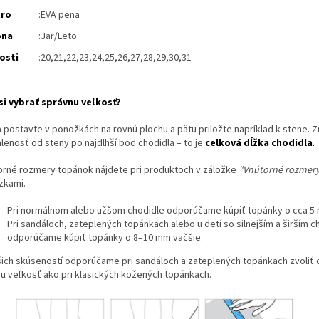
tro
:
EVA pena
ona
:Jar/Leto
osti
:20,21,22,23,24,25,26,27,28,29,30,31
si vybrať správnu veľkosť?
a postavte v ponožkách na rovnú plochu a pätu priložte napríklad k stene. 
lenosť od steny po najdlhší bod chodidla – to je
celková dĺžka chodidla
.
orné rozmery topánok nájdete pri produktoch v záložke
"Vnútorné rozmer
zkami.
Pri normálnom alebo užšom chodidle odporúčame kúpiť topánky o cca 5 
Pri sandáloch, zateplených topánkach alebo u detí so silnejším a širším 
odporúčame kúpiť topánky o 8–10 mm väčšie.
šich skúseností odporúčame pri sandáloch a zateplených topánkach zvoliť o
iu veľkosť ako pri klasických kožených topánkach.