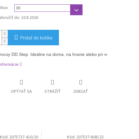
Obuv
oručiť do:
10.8.2026
Pridať do košíka
rocsy DD.Step. Ideálne na doma, na hranie alebo pri vode. 
Blikajúce 
informácie
OPÝTAŤ SA
STRÁŽIŤ
ZDIEĽAŤ
Kód:
2075737-410/20
Kód:
207537-6UB/23