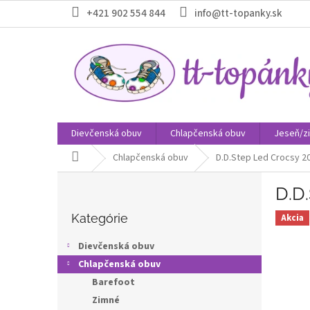
Prejsť
+421 902 554 844
info@tt-topanky.sk
na
obsah
Dievčenská obuv
Chlapčenská obuv
Jeseň/z
Domov
Chlapčenská obuv
D.D.Step Led Crocsy 2
B
D.D
o
Preskočiť
č
kategórie
Kategórie
Akcia
n
ý
Dievčenská obuv
p
Chlapčenská obuv
a
Barefoot
n
e
Zimné