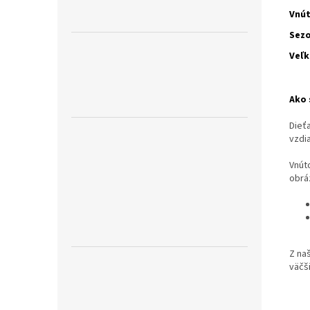
Vnú
Sez
Veľk
Ako 
Dieť
vzdia
Vnút
obrá
Z na
väčš