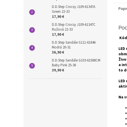
D.D.Step Crocsy J109-61347A
Popi
Green 22-33
17,90 €
D.D.Step Crocsy J109-61347C
Pod
Ružová 22-33
17,90 €
Kód
D.D.Step Sandále G111-61846
Modrá 20-31
LED 
36,90 €
obm
Živo
D.D.Step Sandále G103-61588CM
a in
Baby Pink 25-36
to d
39,90 €
LED 
akti
Na s