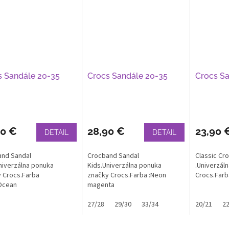
s Sandále 20-35
Crocs Sandále 20-35
Crocs Sa
90 €
28,90 €
23,90 
DETAIL
DETAIL
and Sandal
Crocband Sandal
Classic Cr
niverzálna ponuka
Kids.Univerzálna ponuka
.Univerzál
 Crocs.Farba
značky Crocs.Farba :Neon
Crocs.Farb
Ocean
magenta
27/28
29/30
33/34
20/21
22