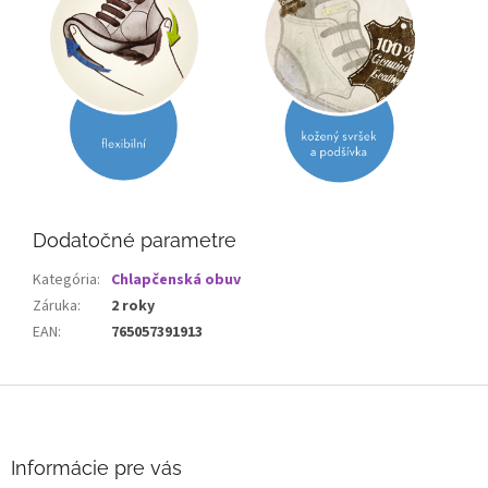
Dodatočné parametre
Kategória
:
Chlapčenská obuv
Záruka
:
2 roky
EAN
:
765057391913
Z
á
p
ä
Informácie pre vás