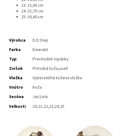
23: 15,00 cm
24: 15,70 cm
25: 16,40 cm
Výrobca
:D.D.Step
Farba
:Emerald
Typ
:Prechodné topánky
Zvršok
:
Prírodná koža,useň
Vložka
:
Vyberateľná kožená vložka
Vnútro
:Koža
Sezóna
:Jar/Leto
Velkosti
:20,21,22,23,24,25