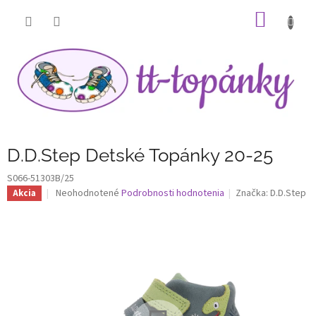
Prejsť
NÁKU
na
obsah
KOŠÍK
D.D.Step Detské Topánky 20-25
S066-51303B/25
Priemerné
Neohodnotené
Podrobnosti hodnotenia
Značka:
D.D.Step
Akcia
hodnotenie
produktu
je
0,0
z
5
hviezdičiek.