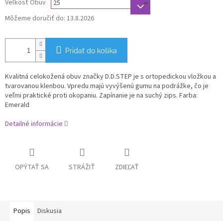
Veľkosť Obuv
Môžeme doručiť do:
13.8.2026
Pridať do košíka
Kvalitná celokožená obuv značky D.D.STEP je s ortopedickou vložkou a
tvarovanou klenbou. Vpredu majú vyvýšenú gumu na podrážke, čo je
veľmi praktické proti okopaniu. Zapínanie je na suchý zips. Farba:
Emerald
Detailné informácie
OPÝTAŤ SA
STRÁŽIŤ
ZDIEĽAŤ
Popis
Diskusia