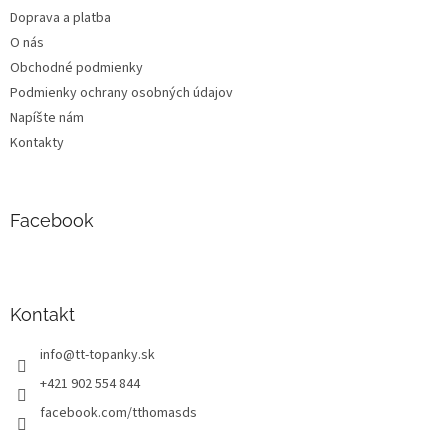
t
Doprava a platba
i
O nás
e
Obchodné podmienky
Podmienky ochrany osobných údajov
Napíšte nám
Kontakty
Facebook
Kontakt
info
@
tt-topanky.sk
+421 902 554 844
facebook.com/tthomasds