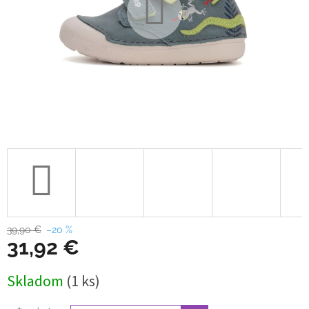
39,90 €
–20 %
31,92 €
Jednotková
Skladom
(1 ks)
cena: