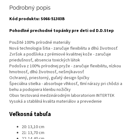
Podrobný popis
Kód produktu: S066-51303B
Pohodlné prechodné topánky pre deti od D.D.Step
Použité 100% prírodné materiály
Nová technologia šitia - zaručuje flexibilitu a dlhú životnosť
Zvršok a podšívka z prémiové kvalitnej kože - zaručuje
priedušnosť, absencia toxických látok
Podošva z 100% prírodnej pryže - zaručuje flexibilitu, nízkou
hmotnosť, dlhú životnosť, nešmýkavosť
Ochranný, priestorný, guľatý design špičky
Špeciálna stielka - absorbuje vlhkosť, tlmí nárazy pri chôdzi a
behu a podopiera klenbu nožičky
Obuv testovaná medzinárodným laboratoriom INTERTEK
Vysoká a stablilná kvalita materiálov a prevedenie
Veľkosná tabuľa
20: 13,10 cm
21: 13,70 cm
22: 14,40 cm