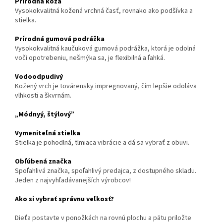
Prírodná koža
Vysokokvalitná kožená vrchná časť, rovnako ako podšívka a
stielka.
Prírodná gumová podrážka
Vysokokvalitná kaučuková gumová podrážka, ktorá je odolná
voči opotrebeniu, nešmýka sa, je flexibilná a ľahká.
Vodoodpudivý
Kožený vrch je továrensky impregnovaný, čím lepšie odoláva
vlhkosti a škvrnám.
„Módnyý, štýlový”
Vymeniteľná stielka
Stielka je pohodlná, tlmiaca vibrácie a dá sa vybrať z obuvi.
Obľúbená značka
Spoľahlivá značka, spoľahlivý predajca, z dostupného skladu.
Jeden z najvyhľadávanejších výrobcov!
Ako si vybrať správnu veľkosť?
Dieťa postavte v ponožkách na rovnú plochu a pätu priložte