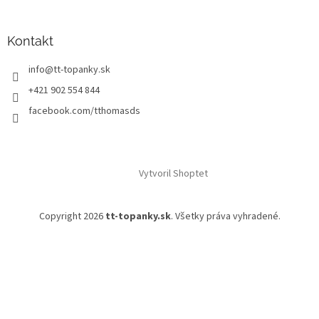
Kontakt
info
@
tt-topanky.sk
+421 902 554 844
facebook.com/tthomasds
Vytvoril Shoptet
Copyright 2026
tt-topanky.sk
. Všetky práva vyhradené.