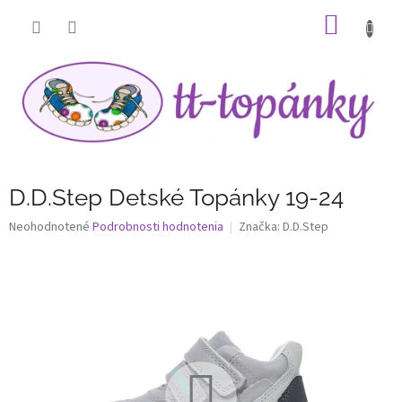
Prejsť
NÁKU
na
obsah
KOŠÍK
D.D.Step Detské Topánky 19-24
Priemerné
Neohodnotené
Podrobnosti hodnotenia
Značka:
D.D.Step
hodnotenie
produktu
je
0,0
z
5
hviezdičiek.