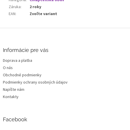
Záruka
:
2 roky
EAN
:
Zvoľte variant
Z
á
p
ä
Informácie pre vás
t
Doprava a platba
i
O nás
e
Obchodné podmienky
Podmienky ochrany osobných údajov
Napíšte nám
Kontakty
Facebook