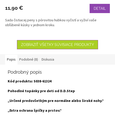
11,90 €
DETAIL
Sada čistiacej peny s pórovitou hubkou vyčistí a vyživí vaše
obľúbené kúsky v jednom kroku.
ZOBRAZIŤ VŠETKY SÚVISIACE PRODUKTY
Popis
Podobné (8)
Diskusia
Podrobný popis
Kód produktu: S038-61324
Pohodlné topánky pre deti od D.D.Step
„Určené predovšetkým pre normálne alebo široké nohy.“
„Extra ochrana špičky a prstov.“