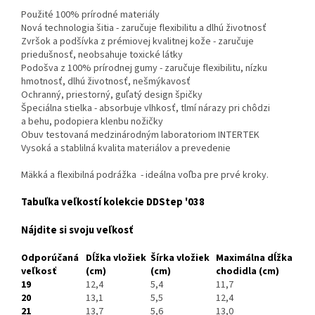
Použité 100% prírodné materiály
Nová technologia šitia - zaručuje flexibilitu a dlhú životnosť
Zvršok a podšívka z prémiovej kvalitnej kože - zaručuje
priedušnosť, neobsahuje toxické látky
Podošva z 100% prírodnej gumy - zaručuje flexibilitu, nízku
hmotnosť, dlhú životnosť, nešmýkavosť
Ochranný, priestorný, guľatý design špičky
Špeciálna stielka - absorbuje vlhkosť, tlmí nárazy pri chôdzi
a behu, podopiera klenbu nožičky
Obuv testovaná medzinárodným laboratoriom INTERTEK
Vysoká a stablilná kvalita materiálov a prevedenie
M
äkká a flexibilná podrážka - ideálna voľba pre prvé kroky.
Tabuľka veľkostí kolekcie DDStep '038
Nájdite si svoju veľkosť
Odporúčaná
Dĺžka vložiek
Šírka vložiek
Maximálna dĺžka
veľkosť
(cm)
(cm)
chodidla (cm)
19
12,4
5,4
11,7
20
13,1
5,5
12,4
21
13,7
5,6
13,0