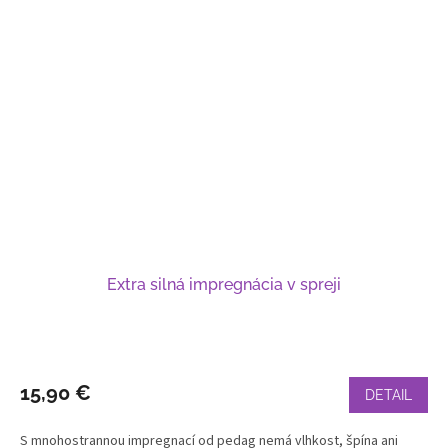
Extra silná impregnácia v spreji
15,90 €
DETAIL
S mnohostrannou impregnací od pedag nemá vlhkost, špína ani