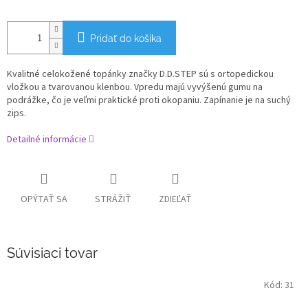
Pridať do košíka
Kvalitné celokožené topánky značky D.D.STEP sú s ortopedickou
vložkou a tvarovanou klenbou. Vpredu majú vyvýšenú gumu na
podrážke, čo je veľmi praktické proti okopaniu. Zapínanie je na suchý
zips.
Detailné informácie
OPÝTAŤ SA
STRÁŽIŤ
ZDIEĽAŤ
Súvisiaci tovar
Kód:
31