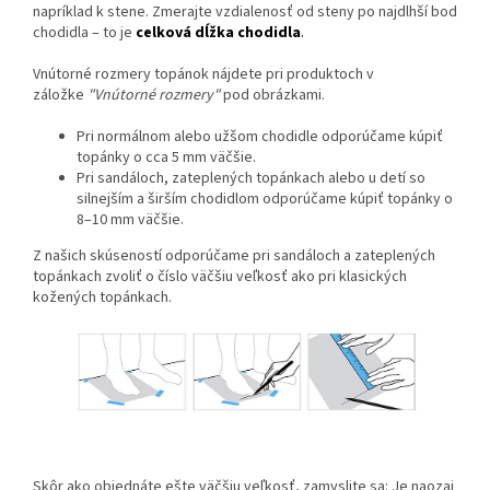
napríklad k stene. Zmerajte vzdialenosť od steny po najdlhší bod
chodidla – to je
celková dĺžka chodidla
.
Vnútorné rozmery topánok nájdete pri produktoch v
záložke
"Vnútorné rozmery"
pod obrázkami.
Pri normálnom alebo užšom chodidle odporúčame kúpiť
topánky o cca 5 mm väčšie.
Pri sandáloch, zateplených topánkach alebo u detí so
silnejším a širším chodidlom odporúčame kúpiť topánky o
8–10 mm väčšie.
Z našich skúseností odporúčame pri sandáloch a zateplených
topánkach zvoliť o číslo väčšiu veľkosť ako pri klasických
kožených topánkach.
Skôr ako objednáte ešte väčšiu veľkosť, zamyslite sa: Je naozaj