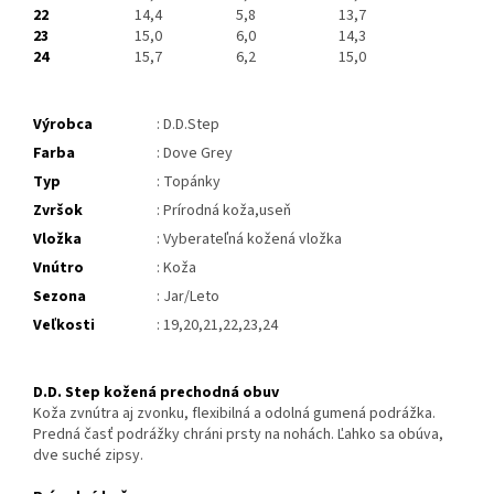
22
14,4
5,8
13,7
23
15,0
6,0
14,3
24
15,7
6,2
15,0
Výrobca
: D.D.Step
Farba
: Dove Grey
Typ
: Topánky
Zvršok
: Prírodná koža,useň
Vložka
: Vyberateľná kožená vložka
Vnútro
: Koža
Sezona
: Jar/Leto
Veľkosti
: 19,20,21,22,23,24
D.D. Step kožená prechodná obuv
Koža zvnútra aj zvonku, flexibilná a odolná gumená podrážka.
Predná časť podrážky chráni prsty na nohách. Ľahko sa obúva,
dve suché zipsy.